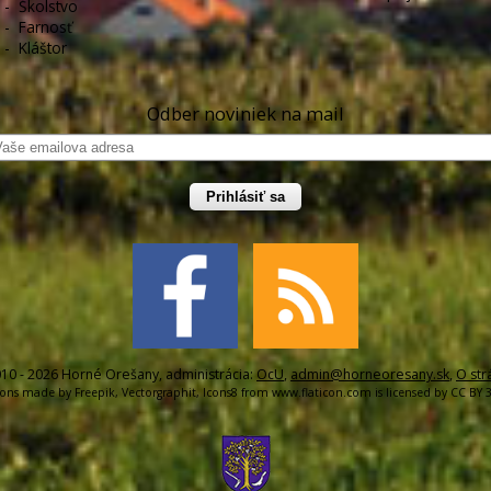
-
Školstvo
-
Farnosť
-
Kláštor
Odber noviniek na mail
Prihlásiť sa
10 - 2026 Horné Orešany, administrácia:
OcU
,
admin@horneoresany.sk
,
O str
cons made by
Freepik
,
Vectorgraphit
,
Icons8
from
www.flaticon.com
is licensed by
CC BY 3