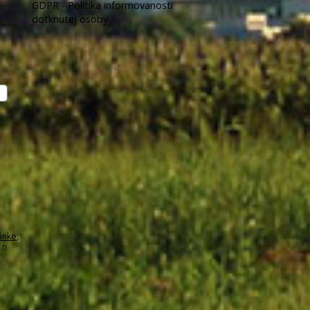
GDPR - Politika informovanosti
dotknutej osoby
ánke
,
.0