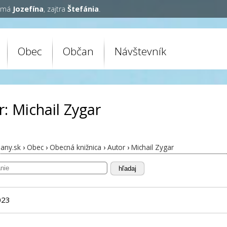
y má
Jozefína
, zajtra
Štefánia
.
Obec
Občan
Návštevník
r: Michail Zygar
any.sk
›
Obec
›
Obecná knižnica
›
Autor
›
Michail Zygar
hľadaj
023