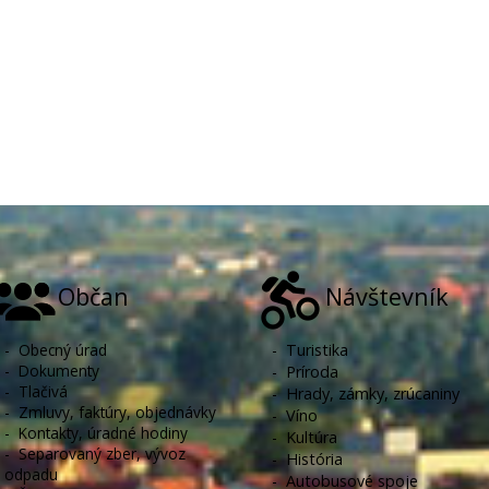
Občan
Návštevník
-
Obecný úrad
-
Turistika
-
Dokumenty
-
Príroda
-
Tlačivá
-
Hrady, zámky, zrúcaniny
-
Zmluvy, faktúry, objednávky
-
Víno
-
Kontakty, úradné hodiny
-
Kultúra
-
Separovaný zber, vývoz
-
História
odpadu
-
Autobusové spoje