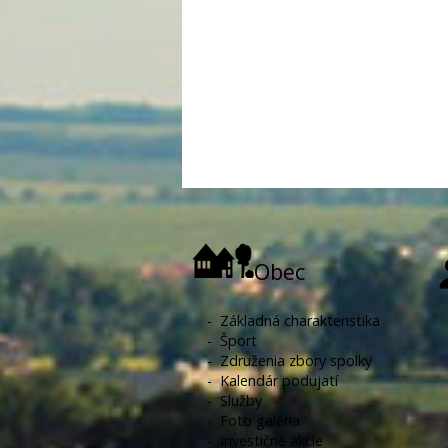
Obec
-
Základná charakteristika
-
Šport
-
Združenia zbory spolky
-
Kalendár podujatí
-
Služby
-
Foto galéria
-
Investičné akcie