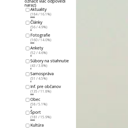
označiť viac odpovedí
naraz)
Aktuality
(184 / 16.1%)
Články
(56 / 4.9%)
Fotografie
(160 / 14.0%)
Ankety
(52 / 4.6%)
Súbory na stiahnutie
(43 / 3.8%)
Samospráva
(51 / 4.5%)
Inf. pre občanov
(135 / 11.8%)
Obec
(58 / 5.1%)
Šport
(181 / 15.9%)
Kultúra