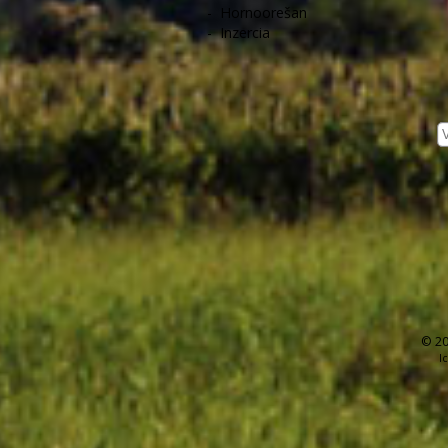
-
Hornoorešan
-
Inzercia
© 20
I