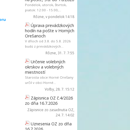
Pondelok, utorok, štvrtok,
piatok: 12:00 - 15:00,...
Rôzne
, v pondelok 14:18
oru
Úprava prevádzkových
hodín na pošte v Horných
Orešanoch
V dňoch od 3.8. do 5.8. 2026
budú z prevádzkových...
Rôzne
, 31. 7. 7:55
Určenie volebných
okrskov a volebných
miestností
Starosta obce Horné Orešany
určil v obci Horné...
Voľby
, 28. 7. 15:12
Zápisnica OZ č.4/2026
zo dňa 16.7.2026
Zápisnice zo zasadnutia OZ
,
24. 7. 14:02
Uznesenia OZ zo dňa
16.7.2026