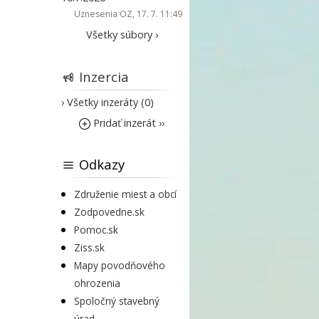
Uznesenia OZ
, 17. 7. 11:49
Všetky súbory ›
Inzercia
› Všetky inzeráty (0)
Pridať inzerát ››
Odkazy
Združenie miest a obcí
Zodpovedne.sk
Pomoc.sk
Ziss.sk
Mapy povodňového
ohrozenia
Spoločný stavebný
úrad