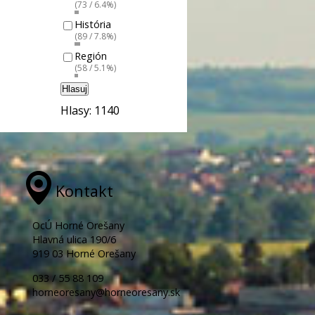
(73 / 6.4%)
História
(89 / 7.8%)
Región
(58 / 5.1%)
Hlasuj
Hlasy: 1140
Kontakt
OcÚ Horné Orešany
Hlavná ulica 190/6
919 03 Horné Orešany
033 / 55 88 109
horneoresany@horneoresany.sk