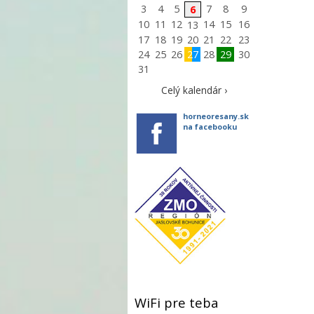
3
4
5
7
8
9
6
10
11
12
14
15
16
13
17
18
19
20
21
22
23
24
25
26
27
28
29
30
31
Celý kalendár ›
horneoresany.sk
na facebooku
WiFi pre teba