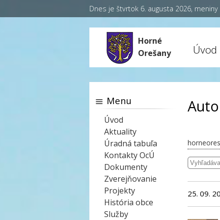
Dnes je štvrtok 6. augusta 2026, menin
Horné
Úvod
Orešany
Menu
Auto
Úvod
Aktuality
Úradná tabuľa
horneores
Kontakty OcÚ
Dokumenty
Zverejňovanie
Projekty
25. 09. 2
História obce
Služby