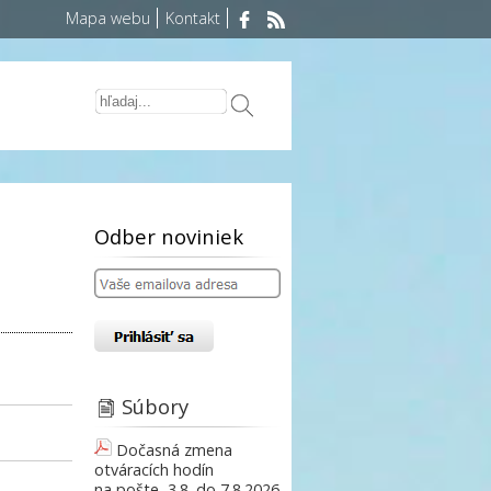
Mapa webu
Kontakt
Odber noviniek
Súbory
Dočasná zmena
otváracích hodín
na pošte, 3.8. do 7.8.2026