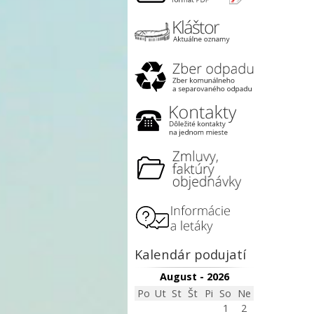
Kalendár podujatí
August - 2026
Po
Ut
St
Št
Pi
So
Ne
1
2