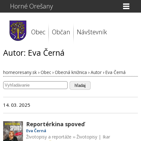
Horné Orešany
Obec
Občan
Návštevník
Autor: Eva Černá
horneoresany.sk
›
Obec
›
Obecná knižnica
›
Autor
›
Eva Černá
hľadaj
14. 03. 2025
Reportérkina spoveď
Eva Černá
Životopisy a reportáže
››
Životopisy
|
Ikar