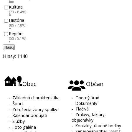
Kultúra
(73 / 6.4%)
História
(89 / 7.8%)
Región
(58 / 5.1%)
Hlasuj
Hlasy: 1140
Obec
Občan
-
Základná charakteristika
-
Obecný úrad
-
Dokumenty
-
Šport
-
Tlačivá
-
Združenia zbory spolky
-
Zmluvy, faktúry,
-
Kalendár podujatí
objednávky
-
Služby
-
Kontakty, úradné hodiny
-
Foto galéria
-
Separovaný zber, vývoz