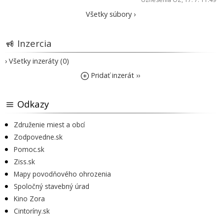
Všetky súbory ›
Inzercia
› Všetky inzeráty (0)
Pridať inzerát ››
Odkazy
Združenie miest a obcí
Zodpovedne.sk
Pomoc.sk
Ziss.sk
Mapy povodňového ohrozenia
Spoločný stavebný úrad
Kino Zora
Cintoríny.sk