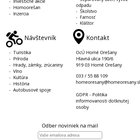
-
Investičné akcie
odpadu
-
Hornoorešan
-
Školstvo
-
Inzercia
-
Farnosť
-
Kláštor
Návštevník
Kontakt
-
Turistika
OcÚ Horné Orešany
-
Príroda
Hlavná ulica 190/6
-
Hrady, zámky, zrúcaniny
919 03 Horné Orešany
-
Víno
033 / 55 88 109
-
Kultúra
horneoresany@horneoresany.s
-
História
-
Autobusové spoje
GDPR - Politika
informovanosti dotknutej
osoby
Odber noviniek na mail