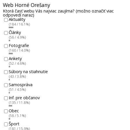
Web Horné Orešany
Ktorá časť webu Vás najviac zaujíma? (možno označiť viac
odpovedí naraz)
Aktuality
(184 / 16.1%)
Články
(56 / 4.9%)
Fotografie
(160 / 14.0%)
Ankety
(52 / 4.6%)
Súbory na stiahnutie
(43 / 3.8%)
Samospráva
(51 / 4.5%)
Inf. pre občanov
(135 / 11.8%)
Obec
(58 / 5.1%)
Šport
(181 / 15.9%)