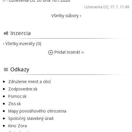
Uznesenia OZ zo dňa 16.7.2026
Uznesenia OZ
, 17. 7. 11:49
Všetky súbory ›
Inzercia
› Všetky inzeráty (0)
Pridať inzerát ››
Odkazy
Združenie miest a obcí
Zodpovedne.sk
Pomoc.sk
Ziss.sk
Mapy povodňového ohrozenia
Spoločný stavebný úrad
Kino Zora