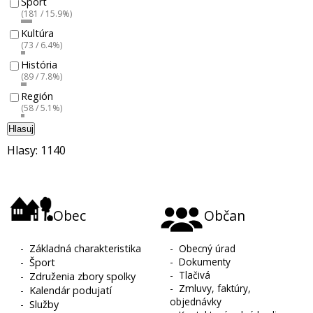
Šport
(181 / 15.9%)
Kultúra
(73 / 6.4%)
História
(89 / 7.8%)
Región
(58 / 5.1%)
Hlasuj
Hlasy: 1140
Obec
Občan
-
Základná charakteristika
-
Obecný úrad
-
Dokumenty
-
Šport
-
Tlačivá
-
Združenia zbory spolky
-
Zmluvy, faktúry,
-
Kalendár podujatí
objednávky
-
Služby