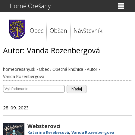
Horné Orešany
Obec
Občan
Návštevník
Autor: Vanda Rozenbergová
horneoresany.sk
›
Obec
›
Obecná knižnica
›
Autor
›
Vanda Rozenbergová
hľadaj
28. 09. 2023
Websterovci
,
Katarína Kerekesová
Vanda Rozenbergová