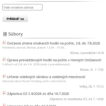
Súbory
Dočasná zmena otváracích hodín na pošte, 3.8. do 7.8.2026
Pondelok, utorok, štvrtok, piatok: 12:00 - 15:00,...
Rôzne
, v pondelok 14:18
Úprava prevádzkových hodín na pošte v Horných Orešanoch
V dňoch od 3.8. do 5.8. 2026 budú z prevádzkových...
Rôzne
, 31. 7. 7:55
Určenie volebných okrskov a volebných miestností
Starosta obce Horné Orešany určil v obci Horné...
Voľby
, 28. 7. 15:12
Zápisnica OZ č.4/2026 zo dňa 16.7.2026
Zápisnice zo zasadnutia OZ
, 24. 7. 14:02