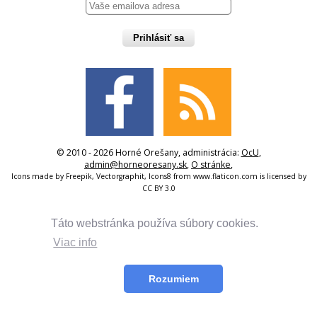
Prihlásiť sa
© 2010 - 2026 Horné Orešany, administrácia:
OcU
,
admin@horneoresany.sk
,
O stránke
,
Icons made by
Freepik
,
Vectorgraphit
,
Icons8
from
www.flaticon.com
is licensed by
CC BY 3.0
Táto webstránka používa súbory cookies.
Viac info
Rozumiem