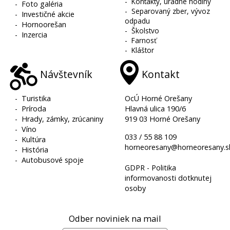
-
Kontakty, úradné hodiny
-
Foto galéria
-
Separovaný zber, vývoz
-
Investičné akcie
odpadu
-
Hornoorešan
-
Školstvo
-
Inzercia
-
Farnosť
-
Kláštor
Návštevník
Kontakt
-
Turistika
OcÚ Horné Orešany
-
Príroda
Hlavná ulica 190/6
-
Hrady, zámky, zrúcaniny
919 03 Horné Orešany
-
Víno
033 / 55 88 109
-
Kultúra
horneoresany@horneoresany.s
-
História
-
Autobusové spoje
GDPR - Politika
informovanosti dotknutej
osoby
Odber noviniek na mail