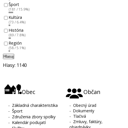
Šport
(181 / 15.9%)
Kultúra
(73 / 6.4%)
História
(89 / 7.8%)
Región
(58 / 5.1%)
Hlasuj
Hlasy: 1140
Obec
Občan
-
Základná charakteristika
-
Obecný úrad
-
Dokumenty
-
Šport
-
Tlačivá
-
Združenia zbory spolky
-
Zmluvy, faktúry,
-
Kalendár podujatí
objednávky