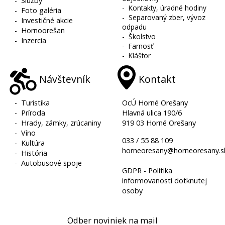
-
Služby
-
Kontakty, úradné hodiny
-
Foto galéria
-
Separovaný zber, vývoz
-
Investičné akcie
odpadu
-
Hornoorešan
-
Školstvo
-
Inzercia
-
Farnosť
-
Kláštor
Návštevník
Kontakt
-
Turistika
OcÚ Horné Orešany
-
Príroda
Hlavná ulica 190/6
-
Hrady, zámky, zrúcaniny
919 03 Horné Orešany
-
Víno
033 / 55 88 109
-
Kultúra
horneoresany@horneoresany.s
-
História
-
Autobusové spoje
GDPR - Politika
informovanosti dotknutej
osoby
Odber noviniek na mail