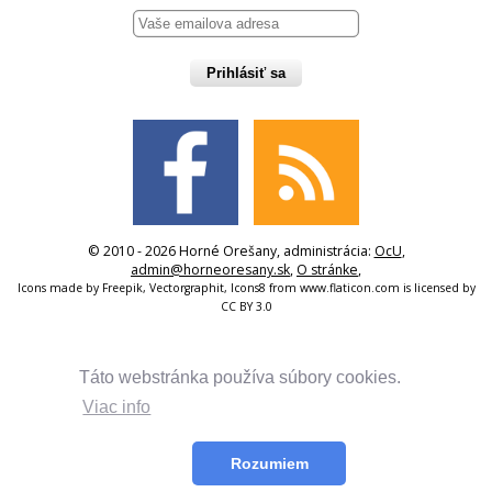
Prihlásiť sa
© 2010 - 2026 Horné Orešany, administrácia:
OcU
,
admin@horneoresany.sk
,
O stránke
,
Icons made by
Freepik
,
Vectorgraphit
,
Icons8
from
www.flaticon.com
is licensed by
CC BY 3.0
Táto webstránka používa súbory cookies.
Viac info
Rozumiem