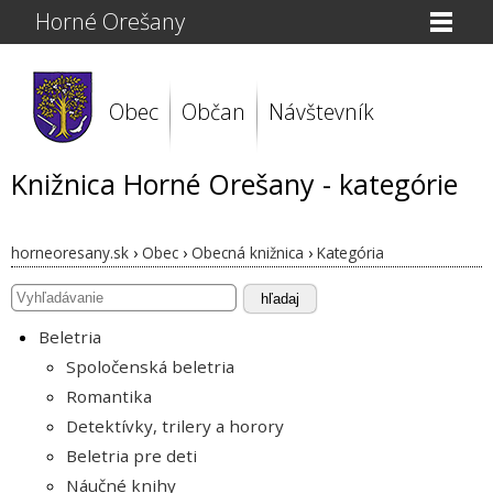
Horné Orešany
Obec
Občan
Návštevník
Knižnica Horné Orešany - kategórie
horneoresany.sk
›
Obec
›
Obecná knižnica
›
Kategória
hľadaj
Beletria
Spoločenská beletria
Romantika
Detektívky, trilery a horory
Beletria pre deti
Náučné knihy