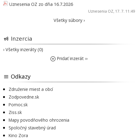
Uznesenia OZ zo dňa 16.7.2026
Uznesenia OZ
, 17. 7. 11:49
Všetky súbory ›
Inzercia
› Všetky inzeráty (0)
Pridať inzerát ››
Odkazy
Združenie miest a obcí
Zodpovedne.sk
Pomoc.sk
Ziss.sk
Mapy povodňového ohrozenia
Spoločný stavebný úrad
Kino Zora