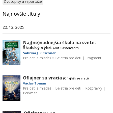
Životopisy a reportáže
Najnovšie tituly
22. 12. 2025
Naj(ne)nudnejšia škola na svete:
Školský výlet
(Auf Klassenfahrt)
Sabrina J. Kirschner
Pre deti a mládež
››
Beletria pre deti
|
Fragment
Oflajner sa vracia
(Oflajňák se vrací)
Václav Toman
Pre deti a mládež
››
Beletria pre deti
››
Rozprávky
|
Perkman
Oflajner