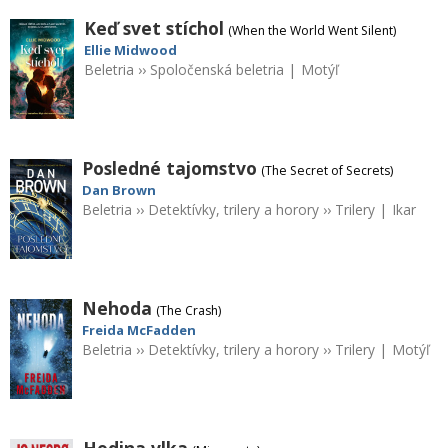
Keď svet stíchol
(When the World Went Silent)
Ellie Midwood
Beletria
››
Spoločenská beletria
|
Motýľ
Posledné tajomstvo
(The Secret of Secrets)
Dan Brown
Beletria
››
Detektívky, trilery a horory
››
Trilery
|
Ikar
Nehoda
(The Crash)
Freida McFadden
Beletria
››
Detektívky, trilery a horory
››
Trilery
|
Motýľ
Hodina vlka