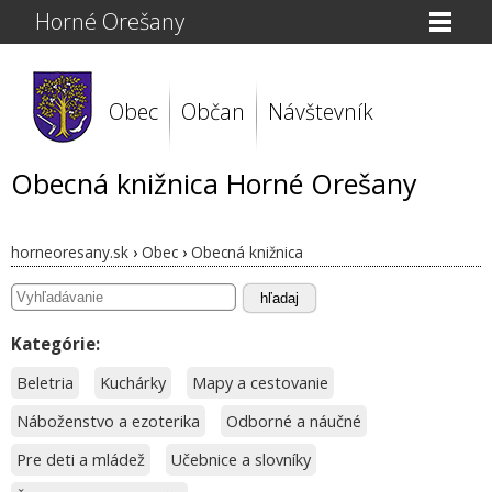
Horné Orešany
Obec
Občan
Návštevník
Obecná knižnica Horné Orešany
horneoresany.sk
›
Obec
›
Obecná knižnica
hľadaj
Kategórie:
Beletria
Kuchárky
Mapy a cestovanie
Náboženstvo a ezoterika
Odborné a náučné
Pre deti a mládež
Učebnice a slovníky