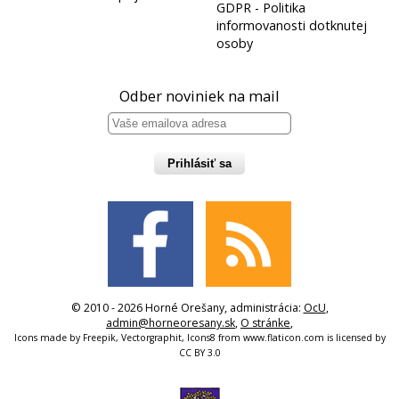
GDPR - Politika
informovanosti dotknutej
osoby
Odber noviniek na mail
Prihlásiť sa
© 2010 - 2026 Horné Orešany, administrácia:
OcU
,
admin@horneoresany.sk
,
O stránke
,
Icons made by
Freepik
,
Vectorgraphit
,
Icons8
from
www.flaticon.com
is licensed by
CC BY 3.0