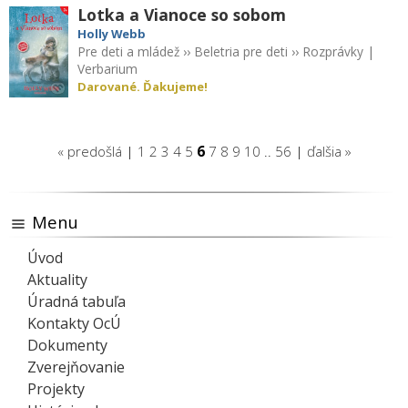
Lotka a Vianoce so sobom
Holly Webb
Pre deti a mládež
››
Beletria pre deti
››
Rozprávky
|
Verbarium
Darované. Ďakujeme!
« predošlá
|
1
2
3
4
5
6
7
8
9
10
..
56
|
ďalšia »
Menu
Úvod
Aktuality
Úradná tabuľa
Kontakty OcÚ
Dokumenty
Zverejňovanie
Projekty