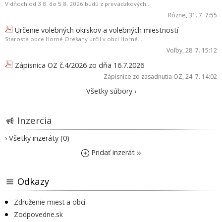
V dňoch od 3.8. do 5.8. 2026 budú z prevádzkových...
Rôzne
, 31. 7. 7:55
Určenie volebných okrskov a volebných miestností
Starosta obce Horné Orešany určil v obci Horné...
Voľby
, 28. 7. 15:12
Zápisnica OZ č.4/2026 zo dňa 16.7.2026
Zápisnice zo zasadnutia OZ
, 24. 7. 14:02
Všetky súbory ›
Inzercia
› Všetky inzeráty (0)
Pridať inzerát ››
Odkazy
Združenie miest a obcí
Zodpovedne.sk