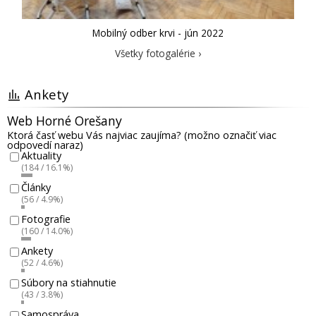
Mobilný odber krvi - jún 2022
Všetky fotogalérie ›
Ankety
Web Horné Orešany
Ktorá časť webu Vás najviac zaujíma? (možno označiť viac
odpovedí naraz)
Aktuality
(184 / 16.1%)
Články
(56 / 4.9%)
Fotografie
(160 / 14.0%)
Ankety
(52 / 4.6%)
Súbory na stiahnutie
(43 / 3.8%)
Samospráva