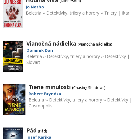
(Minnesota)
Jo Nesbo
Beletria
››
Detektívky, trilery a horory
››
Trilery
|
Ikar
Vianočná nádielka
(Vianočná nádielka)
Dominik Dán
Beletria
››
Detektívky, trilery a horory
››
Detektívky
|
Slovart
Tiene minulosti
(Chasing Shadows)
Robert Bryndza
Beletria
››
Detektívky, trilery a horory
››
Detektívky
|
Cosmopolis
Pád
(Pád)
Jozef Karika