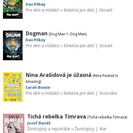
Dav Pilkey
Pre deti a mládež
››
Beletria pre deti
|
Slovart
Dogman
(Dog Man 1: Dog Man)
Dav Pilkey
Pre deti a mládež
››
Beletria pre deti
|
Slovart
Nina Arašidová je úžasná
(Nina Peanut Is
Amazing)
Sarah Bowie
Pre deti a mládež
››
Beletria pre deti
|
Stonožka
Tichá rebelka Timrava
(Tichá rebelka Timrava)
Jozef Banáš
Životopisy a reportáže
››
Životopisy
|
Ikar