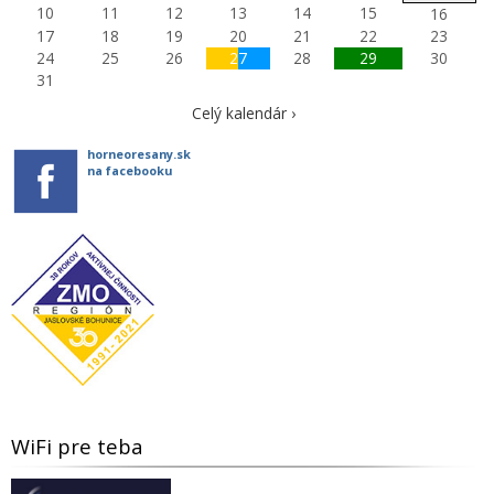
10
11
12
13
14
15
16
17
18
19
20
21
22
23
24
25
26
27
28
29
30
31
Celý kalendár ›
horneoresany.sk
na facebooku
WiFi pre teba