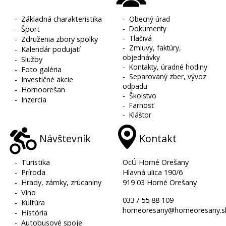
-
Základná charakteristika
-
Obecný úrad
-
Dokumenty
-
Šport
-
Tlačivá
-
Združenia zbory spolky
-
Zmluvy, faktúry,
-
Kalendár podujatí
objednávky
-
Služby
-
Kontakty, úradné hodiny
-
Foto galéria
-
Separovaný zber, vývoz
-
Investičné akcie
odpadu
-
Hornoorešan
-
Školstvo
-
Inzercia
-
Farnosť
-
Kláštor
Návštevník
Kontakt
-
Turistika
OcÚ Horné Orešany
-
Príroda
Hlavná ulica 190/6
-
Hrady, zámky, zrúcaniny
919 03 Horné Orešany
-
Víno
033 / 55 88 109
-
Kultúra
horneoresany@horneoresany.s
-
História
-
Autobusové spoje