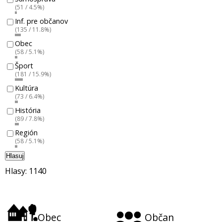
(51 / 4.5%)
Inf. pre občanov
(135 / 11.8%)
Obec
(58 / 5.1%)
Šport
(181 / 15.9%)
Kultúra
(73 / 6.4%)
História
(89 / 7.8%)
Región
(58 / 5.1%)
Hlasuj
Hlasy: 1140
Obec
Občan