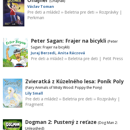
(Oflajňák)
Václav Toman
Pre deti a mládež
››
Beletria pre deti
››
Rozprávky
|
Perkman
Peter Sagan: Frajer na bicykli
(Peter
Sagan: Frajer na bicykli)
,
Juraj Berzedi
Anita Ráczová
Pre deti a mládež
››
Beletria pre deti
|
Petit Press
Zvieratká z Kúzelného lesa: Poník Poly
(Fairy Animals of Misty Wood: Poppy the Pony)
Lily Small
Pre deti a mládež
››
Beletria pre deti
››
Rozprávky
|
Fragment
Dogman 2: Pustený z reťaze
(Dog Man 2:
Unleashed)