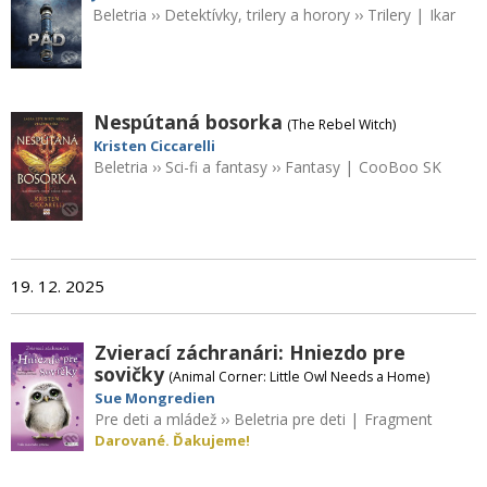
Beletria
››
Detektívky, trilery a horory
››
Trilery
|
Ikar
Nespútaná bosorka
(The Rebel Witch)
Kristen Ciccarelli
Beletria
››
Sci-fi a fantasy
››
Fantasy
|
CooBoo SK
19. 12. 2025
Zvierací záchranári: Hniezdo pre
sovičky
(Animal Corner: Little Owl Needs a Home)
Sue Mongredien
Pre deti a mládež
››
Beletria pre deti
|
Fragment
Darované. Ďakujeme!