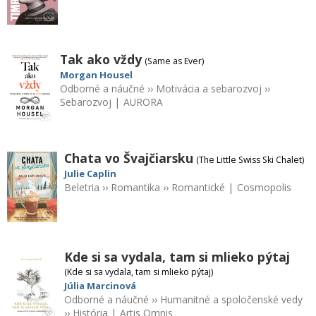
Tak ako vždy
(Same as Ever)
Morgan Housel
Odborné a náučné
››
Motivácia a sebarozvoj
››
Sebarozvoj
|
AURORA
Chata vo Švajčiarsku
(The Little Swiss Ski Chalet)
Julie Caplin
Beletria
››
Romantika
››
Romantické
|
Cosmopolis
Kde si sa vydala, tam si mlieko pýtaj
(Kde si sa vydala, tam si mlieko pýtaj)
Júlia Marcinová
Odborné a náučné
››
Humanitné a spoločenské vedy
››
História
|
Artis Omnis