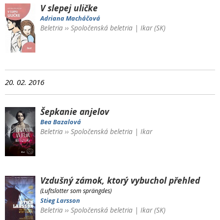
V slepej uličke
Adriana Macháčová
Beletria
››
Spoločenská beletria
|
Ikar (SK)
20. 02. 2016
Šepkanie anjelov
Bea Bazalová
Beletria
››
Spoločenská beletria
|
Ikar
Vzdušný zámok, ktorý vybuchol
přehled
(Luftslotter som sprängdes)
Stieg Larsson
Beletria
››
Spoločenská beletria
|
Ikar (SK)