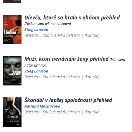
Dievča, ktoré sa hralo s ohňom
přehled
(Flickan som lekte med elden)
Stieg Larsson
Beletria
››
Spoločenská beletria
|
Ikar (SK)
Muži, ktorí nenávidia ženy
přehled
(Män som
hatar kvinnor)
Stieg Larsson
Beletria
››
Spoločenská beletria
|
Ikar (SK)
Škandál v lepšej spoločnosti
přehled
Adriana Macháčová
Beletria
››
Spoločenská beletria
|
Ikar (SK)