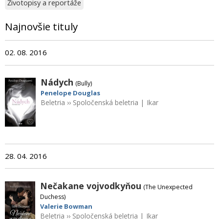
Životopisy a reportáže
Najnovšie tituly
02. 08. 2016
Nádych
(Bully)
Penelope Douglas
Beletria
››
Spoločenská beletria
|
Ikar
28. 04. 2016
Nečakane vojvodkyňou
(The Unexpected
Duchess)
Valerie Bowman
Beletria
››
Spoločenská beletria
|
Ikar