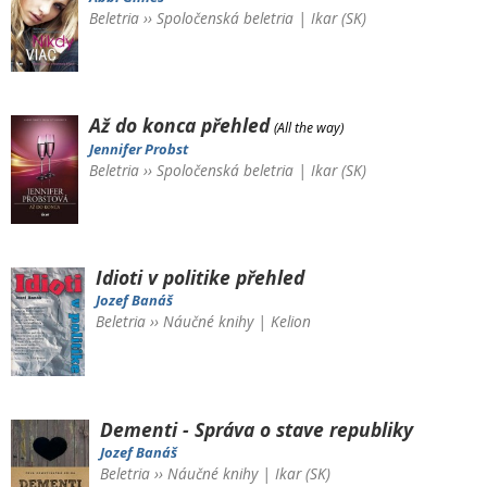
Beletria
››
Spoločenská beletria
|
Ikar (SK)
Až do konca
přehled
(All the way)
Jennifer Probst
Beletria
››
Spoločenská beletria
|
Ikar (SK)
Idioti v politike
přehled
Jozef Banáš
Beletria
››
Náučné knihy
|
Kelion
Dementi - Správa o stave republiky
Jozef Banáš
Beletria
››
Náučné knihy
|
Ikar (SK)