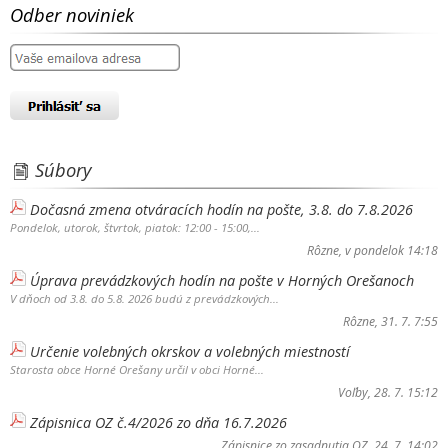
Odber noviniek
Súbory
Dočasná zmena otváracích hodín na pošte, 3.8. do 7.8.2026
Pondelok, utorok, štvrtok, piatok: 12:00 - 15:00,...
Rôzne
, v pondelok 14:18
Úprava prevádzkových hodín na pošte v Horných Orešanoch
V dňoch od 3.8. do 5.8. 2026 budú z prevádzkových...
Rôzne
, 31. 7. 7:55
Určenie volebných okrskov a volebných miestností
Starosta obce Horné Orešany určil v obci Horné...
Voľby
, 28. 7. 15:12
Zápisnica OZ č.4/2026 zo dňa 16.7.2026
Zápisnice zo zasadnutia OZ
, 24. 7. 14:02