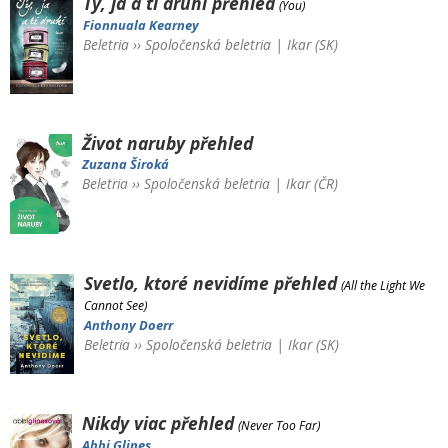
Ty, ja a tí druhí
přehled
(You)
Fionnuala Kearney
Beletria
››
Spoločenská beletria
|
Ikar (SK)
Život naruby
přehled
Zuzana Široká
Beletria
››
Spoločenská beletria
|
Ikar (ČR)
Svetlo, ktoré nevidíme
přehled
(All the Light We
Cannot See)
Anthony Doerr
Beletria
››
Spoločenská beletria
|
Ikar (SK)
Nikdy viac
přehled
(Never Too Far)
Abbi Glines