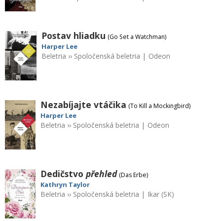
Postav hliadku
(Go Set a Watchman)
Harper Lee
Beletria
››
Spoločenská beletria
|
Odeon
Nezabíjajte vtáčika
(To Kill a Mockingbird)
Harper Lee
Beletria
››
Spoločenská beletria
|
Odeon
Dedičstvo
přehled
(Das Erbe)
Kathryn Taylor
Beletria
››
Spoločenská beletria
|
Ikar (SK)