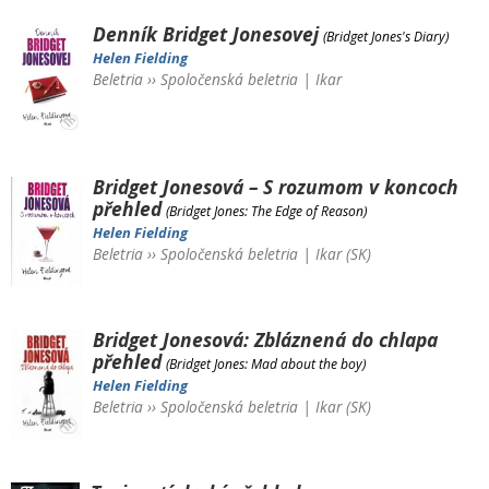
Denník Bridget Jonesovej
(Bridget Jones's Diary)
Helen Fielding
Beletria
››
Spoločenská beletria
|
Ikar
Bridget Jonesová – S rozumom v koncoch
přehled
(Bridget Jones: The Edge of Reason)
Helen Fielding
Beletria
››
Spoločenská beletria
|
Ikar (SK)
Bridget Jonesová: Zbláznená do chlapa
přehled
(Bridget Jones: Mad about the boy)
Helen Fielding
Beletria
››
Spoločenská beletria
|
Ikar (SK)