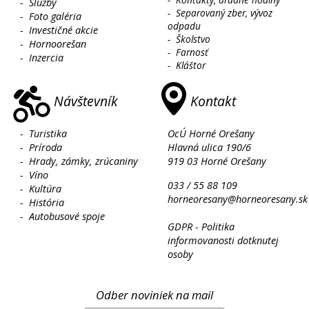
-
Služby
-
Separovaný zber, vývoz
-
Foto galéria
odpadu
-
Investičné akcie
-
Školstvo
-
Hornoorešan
-
Farnosť
-
Inzercia
-
Kláštor
Návštevník
Kontakt
-
Turistika
OcÚ Horné Orešany
-
Príroda
Hlavná ulica 190/6
-
Hrady, zámky, zrúcaniny
919 03 Horné Orešany
-
Víno
033 / 55 88 109
-
Kultúra
horneoresany@horneoresany.sk
-
História
-
Autobusové spoje
GDPR - Politika
informovanosti dotknutej
osoby
Odber noviniek na mail