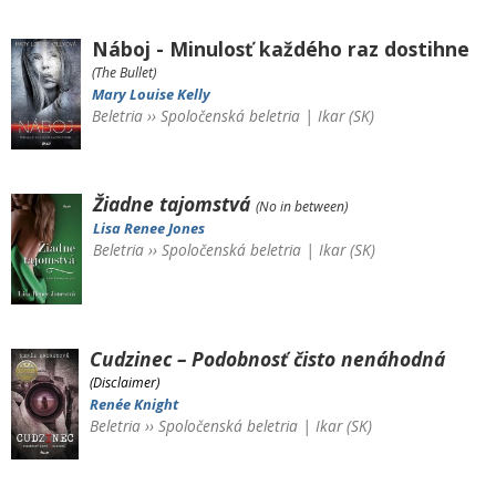
Náboj - Minulosť každého raz dostihne
(The Bullet)
Mary Louise Kelly
Beletria
››
Spoločenská beletria
|
Ikar (SK)
Žiadne tajomstvá
(No in between)
Lisa Renee Jones
Beletria
››
Spoločenská beletria
|
Ikar (SK)
Cudzinec – Podobnosť čisto nenáhodná
(Disclaimer)
Renée Knight
Beletria
››
Spoločenská beletria
|
Ikar (SK)