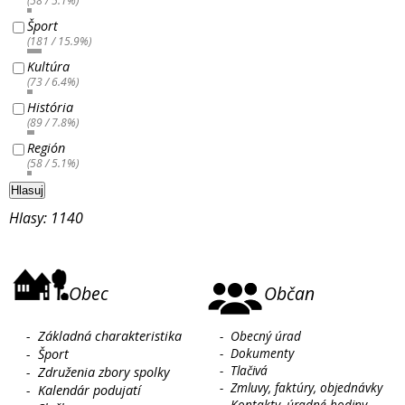
(58 / 5.1%)
Šport
(181 / 15.9%)
Kultúra
(73 / 6.4%)
História
(89 / 7.8%)
Región
(58 / 5.1%)
Hlasuj
Hlasy: 1140
Obec
Občan
-
Základná charakteristika
-
Obecný úrad
-
Dokumenty
-
Šport
-
Tlačivá
-
Združenia zbory spolky
-
Zmluvy, faktúry, objednávky
-
Kalendár podujatí
-
Kontakty, úradné hodiny