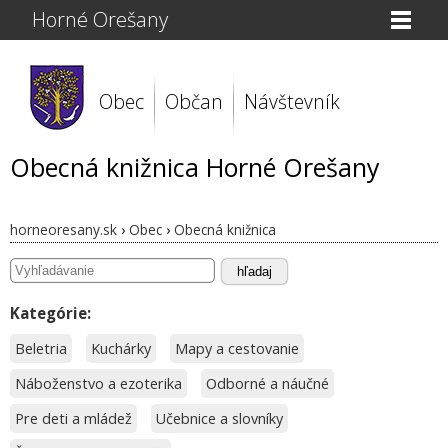
Horné Orešany
Obec
Občan
Návštevník
Obecná knižnica Horné Orešany
horneoresany.sk
›
Obec
›
Obecná knižnica
hľadaj
Kategórie:
Beletria
Kuchárky
Mapy a cestovanie
Náboženstvo a ezoterika
Odborné a náučné
Pre deti a mládež
Učebnice a slovníky