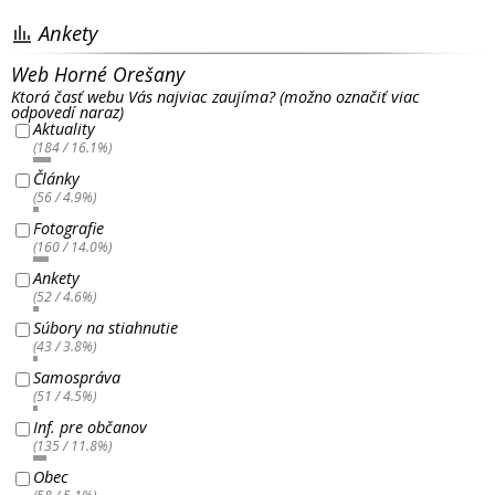
Ankety
Web Horné Orešany
Ktorá časť webu Vás najviac zaujíma? (možno označiť viac
odpovedí naraz)
Aktuality
(184 / 16.1%)
Články
(56 / 4.9%)
Fotografie
(160 / 14.0%)
Ankety
(52 / 4.6%)
Súbory na stiahnutie
(43 / 3.8%)
Samospráva
(51 / 4.5%)
Inf. pre občanov
(135 / 11.8%)
Obec