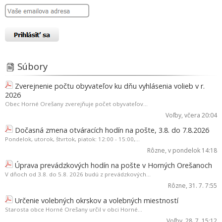
Súbory
Zverejnenie počtu obyvateľov ku dňu vyhlásenia volieb v r.
2026
Obec Horné Orešany zverejňuje počet obyvateľov...
Voľby
, včera 20:04
Dočasná zmena otváracích hodín na pošte, 3.8. do 7.8.2026
Pondelok, utorok, štvrtok, piatok: 12:00 - 15:00,...
Rôzne
, v pondelok 14:18
Úprava prevádzkových hodín na pošte v Horných Orešanoch
V dňoch od 3.8. do 5.8. 2026 budú z prevádzkových...
Rôzne
, 31. 7. 7:55
Určenie volebných okrskov a volebných miestností
Starosta obce Horné Orešany určil v obci Horné...
Voľby
, 28. 7. 15:12