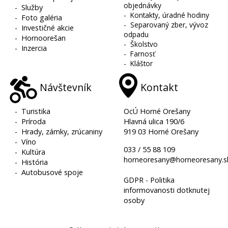
objednávky
-
Služby
-
Kontakty, úradné hodiny
-
Foto galéria
-
Separovaný zber, vývoz
-
Investičné akcie
odpadu
-
Hornoorešan
-
Školstvo
-
Inzercia
-
Farnosť
-
Kláštor
Návštevník
Kontakt
-
Turistika
OcÚ Horné Orešany
-
Príroda
Hlavná ulica 190/6
-
Hrady, zámky, zrúcaniny
919 03 Horné Orešany
-
Víno
033 / 55 88 109
-
Kultúra
horneoresany@horneoresany.s
-
História
-
Autobusové spoje
GDPR - Politika
informovanosti dotknutej
osoby