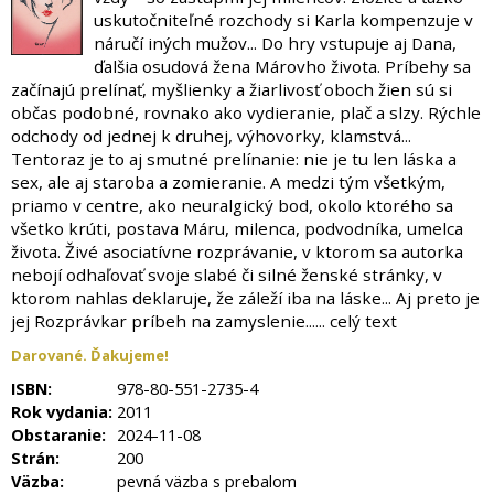
uskutočniteľné rozchody si Karla kompenzuje v
náručí iných mužov... Do hry vstupuje aj Dana,
ďalšia osudová žena Márovho života. Príbehy sa
začínajú prelínať, myšlienky a žiarlivosť oboch žien sú si
občas podobné, rovnako ako vydieranie, plač a slzy. Rýchle
odchody od jednej k druhej, výhovorky, klamstvá...
Tentoraz je to aj smutné prelínanie: nie je tu len láska a
sex, ale aj staroba a zomieranie. A medzi tým všetkým,
priamo v centre, ako neuralgický bod, okolo ktorého sa
všetko krúti, postava Máru, milenca, podvodníka, umelca
života. Živé asociatívne rozprávanie, v ktorom sa autorka
nebojí odhaľovať svoje slabé či silné ženské stránky, v
ktorom nahlas deklaruje, že záleží iba na láske... Aj preto je
jej Rozprávkar príbeh na zamyslenie...... celý text
Darované. Ďakujeme!
ISBN:
978-80-551-2735-4
Rok vydania:
2011
Obstaranie:
2024-11-08
Strán:
200
Väzba:
pevná väzba s prebalom