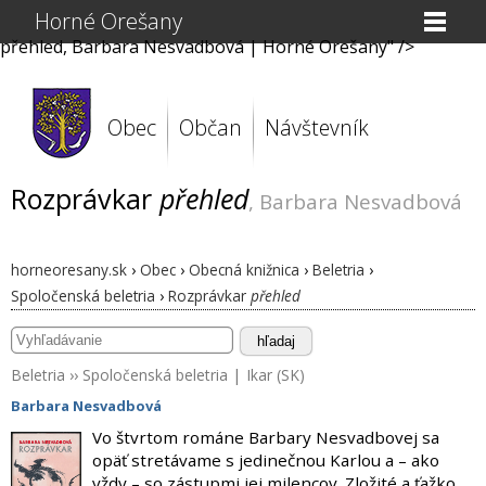
Horné Orešany
přehled, Barbara Nesvadbová | Horné Orešany" />
Obec
Občan
Návštevník
Rozprávkar
přehled
, Barbara Nesvadbová
horneoresany.sk
›
Obec
›
Obecná knižnica
›
Beletria
›
Spoločenská beletria
›
Rozprávkar
přehled
hľadaj
Beletria
››
Spoločenská beletria
|
Ikar (SK)
Barbara Nesvadbová
Vo štvrtom románe Barbary Nesvadbovej sa
opäť stretávame s jedinečnou Karlou a – ako
vždy – so zástupmi jej milencov. Zložité a ťažko