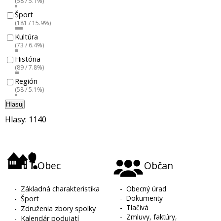
(58 / 5.1%)
Šport
(181 / 15.9%)
Kultúra
(73 / 6.4%)
História
(89 / 7.8%)
Región
(58 / 5.1%)
Hlasuj
Hlasy: 1140
Obec
Občan
-
Základná charakteristika
-
Obecný úrad
-
Dokumenty
-
Šport
-
Tlačivá
-
Združenia zbory spolky
-
Zmluvy, faktúry,
-
Kalendár podujatí