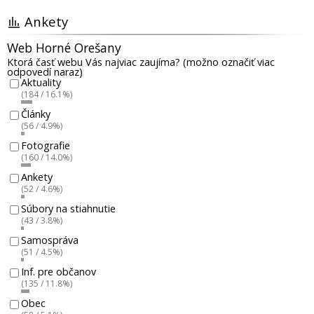
Ankety
Web Horné Orešany
Ktorá časť webu Vás najviac zaujíma? (možno označiť viac
odpovedí naraz)
Aktuality
(184 / 16.1%)
Články
(56 / 4.9%)
Fotografie
(160 / 14.0%)
Ankety
(52 / 4.6%)
Súbory na stiahnutie
(43 / 3.8%)
Samospráva
(51 / 4.5%)
Inf. pre občanov
(135 / 11.8%)
Obec