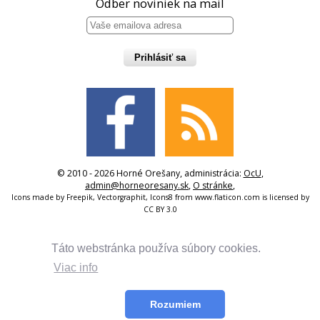
Odber noviniek na mail
Prihlásiť sa
© 2010 - 2026 Horné Orešany, administrácia:
OcU
,
admin@horneoresany.sk
,
O stránke
,
Icons made by
Freepik
,
Vectorgraphit
,
Icons8
from
www.flaticon.com
is licensed by
CC BY 3.0
Táto webstránka používa súbory cookies.
Viac info
Rozumiem