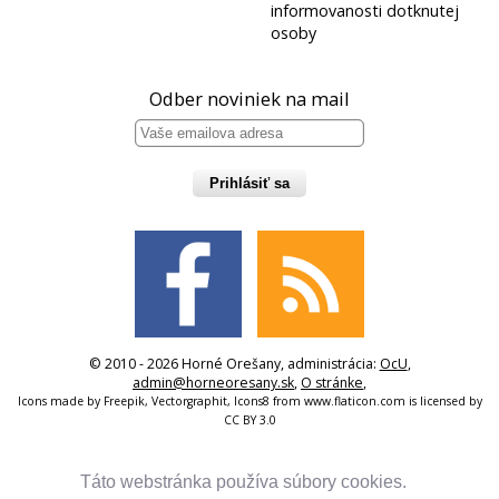
informovanosti dotknutej
osoby
Odber noviniek na mail
Prihlásiť sa
© 2010 - 2026 Horné Orešany, administrácia:
OcU
,
admin@horneoresany.sk
,
O stránke
,
Icons made by
Freepik
,
Vectorgraphit
,
Icons8
from
www.flaticon.com
is licensed by
CC BY 3.0
Táto webstránka používa súbory cookies.