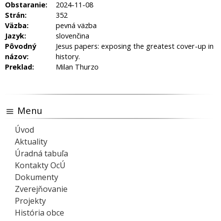
Obstaranie:
2024-11-08
Strán:
352
Väzba:
pevná väzba
Jazyk:
slovenčina
Pôvodný
Jesus papers: exposing the greatest cover-up in
názov:
history.
Preklad:
Milan Thurzo
Menu
Úvod
Aktuality
Úradná tabuľa
Kontakty OcÚ
Dokumenty
Zverejňovanie
Projekty
História obce