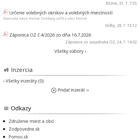
Rôzne
, 31. 7. 7:55
Určenie volebných okrskov a volebných miestností
Starosta obce Horné Orešany určil v obci Horné...
Voľby
, 28. 7. 15:12
Zápisnica OZ č.4/2026 zo dňa 16.7.2026
Zápisnice zo zasadnutia OZ
, 24. 7. 14:02
Všetky súbory ›
Inzercia
› Všetky inzeráty (0)
Pridať inzerát ››
Odkazy
Združenie miest a obcí
Zodpovedne.sk
Pomoc.sk