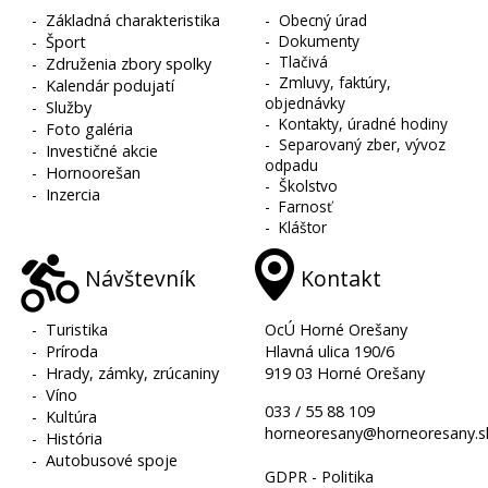
-
Základná charakteristika
-
Obecný úrad
-
Dokumenty
-
Šport
-
Tlačivá
-
Združenia zbory spolky
-
Zmluvy, faktúry,
-
Kalendár podujatí
objednávky
-
Služby
-
Kontakty, úradné hodiny
-
Foto galéria
-
Separovaný zber, vývoz
-
Investičné akcie
odpadu
-
Hornoorešan
-
Školstvo
-
Inzercia
-
Farnosť
-
Kláštor
Návštevník
Kontakt
-
Turistika
OcÚ Horné Orešany
-
Príroda
Hlavná ulica 190/6
-
Hrady, zámky, zrúcaniny
919 03 Horné Orešany
-
Víno
033 / 55 88 109
-
Kultúra
horneoresany@horneoresany.s
-
História
-
Autobusové spoje
GDPR - Politika