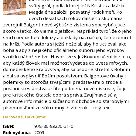
svätý grál, podľa ktorej Ježiš Kristus a Mária
Magdaléna založili posvätný rodokmeň. Po
dvoch desiatkach rokov ďalšieho skúmania
zverejnil Baigent nové výbušné zistenia spochybňujúce
skoro všetko, čo vieme o Ježišovi. Napríklad tvrdí, že o jeho
smrti neexistujú dôkazy a doklady naznačujú, že nezomrel
na kríži. Podľa autora si Ježiš neželal, aby ho uctievali ako
boha a aby z nejakého oficiálneho súboru jeho výrokov
vzniklo náboženstvo. Hovorí, že v Ježišovom učení ide o to,
aby každý človek mal možnosť vydať sa do Sveta mŕtvych,
do nebeského kráľovstva, aby sa osobne stretol s Bohom
a dal sa ovplyvniť Božím posolstvom. Baigentove úvahy i
polemiky so storočia trvajúcimi predstavami o zrode a
poslaní kresťanstva určite podnietia nové diskusie, čo je
pre kritického čitateľa dobrá správa. Zaujímavé sú aj
autorove informácie o súčasnom obchode so starobylými
písomnosťami zo súkromných zbierok.... celý text
Darované. Ďakujeme!
ISBN:
978-80-89230-31-0
Rok vydania:
2009