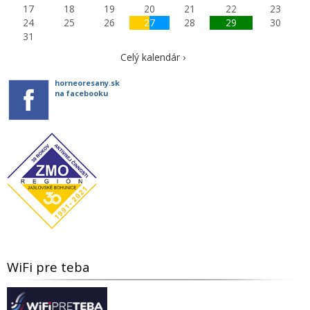
17
18
19
20
21
22
23
24
25
26
27
28
29
30
31
Celý kalendár ›
horneoresany.sk
na facebooku
WiFi pre teba