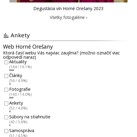
Degustácia vín Horné Orešany 2023
Všetky fotogalérie ›
Ankety
Web Horné Orešany
Ktorá časť webu Vás najviac zaujíma? (možno označiť viac
odpovedí naraz)
Aktuality
(184 / 16.1%)
Články
(56 / 4.9%)
Fotografie
(160 / 14.0%)
Ankety
(52 / 4.6%)
Súbory na stiahnutie
(43 / 3.8%)
Samospráva
(51 / 4.5%)