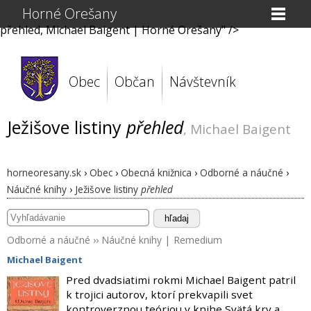
Horné Orešany
přehled, Michael Baigent | Horné Orešany" />
Obec
Občan
Návštevník
Ježišove listiny
přehled
, Michael Baigent
horneoresany.sk
›
Obec
›
Obecná knižnica
›
Odborné a náučné
›
Náučné knihy
›
Ježišove listiny
přehled
hľadaj
Odborné a náučné
››
Náučné knihy
|
Remedium
Michael Baigent
Pred dvadsiatimi rokmi Michael Baigent patril
k trojici autorov, ktorí prekvapili svet
kontroverznou teóriou v knihe Svätá krv a