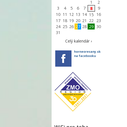
1
2
3
4
5
6
7
9
8
10
11
12
13
14
16
15
17
18
19
20
21
22
23
24
25
26
27
28
29
30
31
Celý kalendár ›
horneoresany.sk
na facebooku
WiFi pre teba