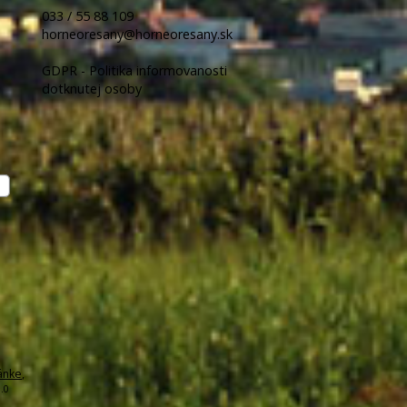
033 / 55 88 109
horneoresany@horneoresany.sk
GDPR - Politika informovanosti
dotknutej osoby
ánke
,
.0