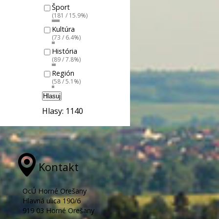
Šport
(181 / 15.9%)
Kultúra
(73 / 6.4%)
História
(89 / 7.8%)
Región
(58 / 5.1%)
Hlasuj
Hlasy: 1140
Kontakt
OcÚ Horné Orešany
Hlavná ulica 190/6
919 03 Horné Orešany