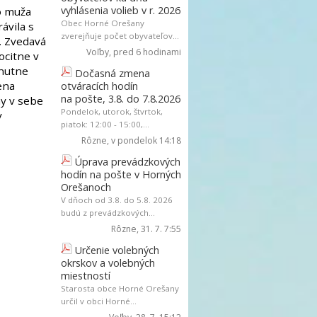
vyhlásenia volieb v r. 2026
o muža
Obec Horné Orešany
ávila s
zverejňuje počet obyvateľov...
. Zvedavá
Voľby
, pred 6 hodinami
ocitne v
 nutne
Dočasná zmena
ena
otváracích hodín
na pošte, 3.8. do 7.8.2026
ny v sebe
Pondelok, utorok, štvrtok,
v
piatok: 12:00 - 15:00,...
Rôzne
, v pondelok 14:18
Úprava prevádzkových
hodín na pošte v Horných
Orešanoch
V dňoch od 3.8. do 5.8. 2026
budú z prevádzkových...
Rôzne
, 31. 7. 7:55
Určenie volebných
okrskov a volebných
miestností
Starosta obce Horné Orešany
určil v obci Horné...