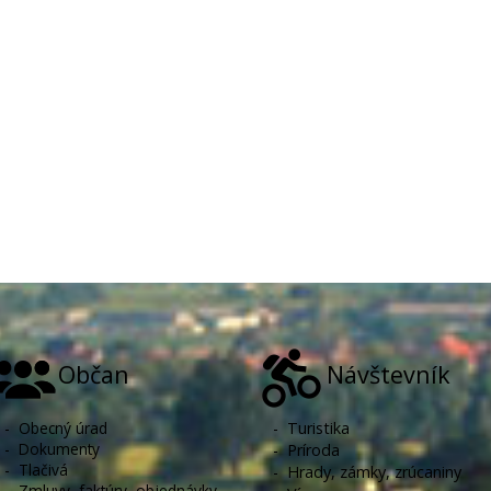
Občan
Návštevník
-
Obecný úrad
-
Turistika
-
Dokumenty
-
Príroda
-
Tlačivá
-
Hrady, zámky, zrúcaniny
-
Zmluvy, faktúry, objednávky