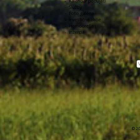
-
Kalendár podujatí
-
Služby
-
Foto galéria
-
Investičné akcie
-
Hornoorešan
-
Inzercia
© 20
I