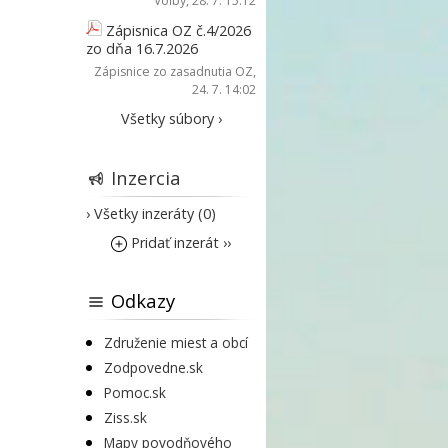
Voľby
, 28. 7. 15:12
Zápisnica OZ č.4/2026
zo dňa 16.7.2026
Zápisnice zo zasadnutia OZ
,
24. 7. 14:02
Všetky súbory ›
Inzercia
› Všetky inzeráty (0)
Pridať inzerát ››
Odkazy
Združenie miest a obcí
Zodpovedne.sk
Pomoc.sk
Ziss.sk
Mapy povodňového