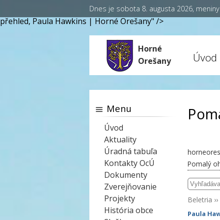
Dnes je sobota 8. augusta 2026, menin
přehled, Paula Hawkins | Horné Orešany" />
Horné
Úvod
Orešany
Menu
Pom
Úvod
Aktuality
Úradná tabuľa
horneores
Kontakty OcÚ
Pomalý o
Dokumenty
Zverejňovanie
Projekty
Beletria
››
História obce
Paula Ha