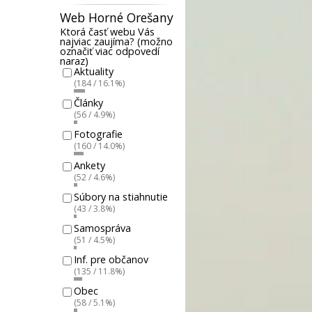
Web Horné Orešany
Ktorá časť webu Vás
najviac zaujíma? (možno
označiť viac odpovedí
naraz)
Aktuality
(184 / 16.1%)
Články
(56 / 4.9%)
Fotografie
(160 / 14.0%)
Ankety
(52 / 4.6%)
Súbory na stiahnutie
(43 / 3.8%)
Samospráva
(51 / 4.5%)
Inf. pre občanov
(135 / 11.8%)
Obec
(58 / 5.1%)