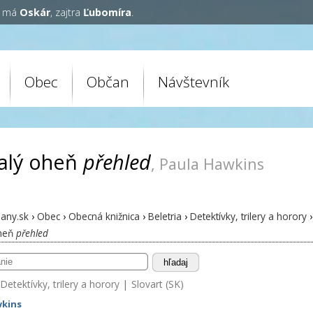
y má
Oskár
, zajtra
Ľubomíra
.
Obec
Občan
Návštevník
alý oheň
přehled
, Paula Hawkins
any.sk
›
Obec
›
Obecná knižnica
›
Beletria
›
Detektívky, trilery a horory
›
heň
přehled
hľadaj
Detektívky, trilery a horory
|
Slovart (SK)
wkins