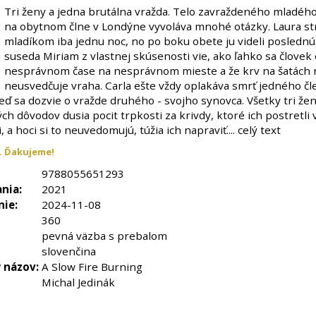
Tri ženy a jedna brutálna vražda. Telo zavraždeného mladéh
na obytnom člne v Londýne vyvoláva mnohé otázky. Laura str
mladíkom iba jednu noc, no po boku obete ju videli poslednú
suseda Miriam z vlastnej skúsenosti vie, ako ľahko sa človek 
nesprávnom čase na nesprávnom mieste a že krv na šatách
neusvedčuje vraha. Carla ešte vždy oplakáva smrť jedného čl
eď sa dozvie o vražde druhého - svojho synovca. Všetky tri že
ých dôvodov dusia pocit trpkosti za krivdy, ktoré ich postretli 
, a hoci si to neuvedomujú, túžia ich napraviť.... celý text
. Ďakujeme!
9788055651293
nia:
2021
nie:
2024-11-08
360
pevná väzba s prebalom
slovenčina
 názov:
A Slow Fire Burning
Michal Jedinák