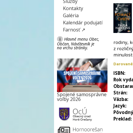
Služby
Kontakty
Galéria
Kalendár podujatí
Farnosť ↗
i
Hlavné menu Obec,
rodiny, k
Občan, Návštevník je
na vrchu stránky.
z rozličn
minulosti
Darované
ISBN:
Rok vyda
Obstara
Strán:
Spojené samosprávne
voľby 2026
Väzba:
Jazyk:
Pôvodný
Preklad: