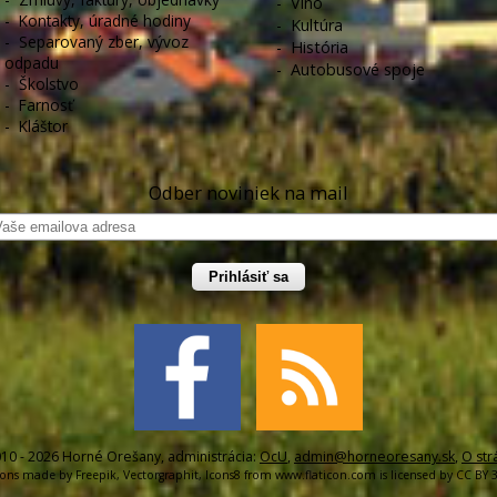
-
Víno
-
Kontakty, úradné hodiny
-
Kultúra
-
Separovaný zber, vývoz
-
História
odpadu
-
Autobusové spoje
-
Školstvo
-
Farnosť
-
Kláštor
Odber noviniek na mail
Prihlásiť sa
10 - 2026 Horné Orešany, administrácia:
OcU
,
admin@horneoresany.sk
,
O str
cons made by
Freepik
,
Vectorgraphit
,
Icons8
from
www.flaticon.com
is licensed by
CC BY 3