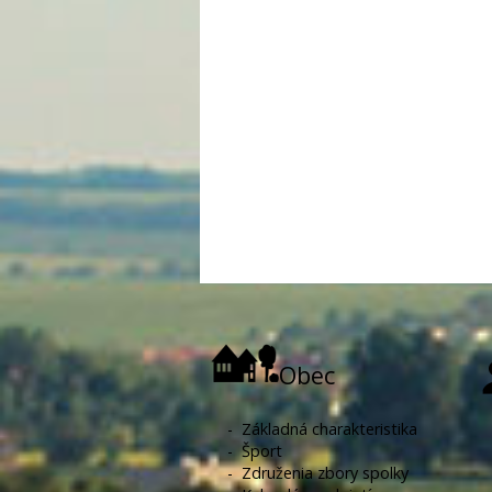
Obec
-
Základná charakteristika
-
Šport
-
Združenia zbory spolky