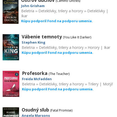
(Camino Ghosts)
John Grisham
Beletria
››
Detektívky, trilery a horory
››
Detektívky
|
Ikar
Kúpu podporil Fond na podporu umenia.
Vábenie temnoty
(You Like It Darker)
Stephen King
Beletria
››
Detektívky, trilery a horory
››
Horory
|
Ikar
Kúpu podporil Fond na podporu umenia.
Profesorka
(The Teacher)
Freida McFadden
Beletria
››
Detektívky, trilery a horory
››
Trilery
|
Motýľ
Kúpu podporil Fond na podporu umenia.
Osudný sľub
(Fatal Promise)
Angela Marsons