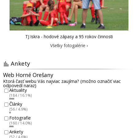
TJ Iskra - hodové zápasy a 95 rokov činnosti
Všetky fotogalérie ›
Ankety
Web Horné Orešany
Ktorá časť webu Vás najviac zaujíma? (možno označiť viac
odpovedí naraz)
Aktuality
(184 / 16.1%)
Články
(56 / 4.9%)
Fotografie
(160 / 14.0%)
Ankety
(52 / 4.6%)