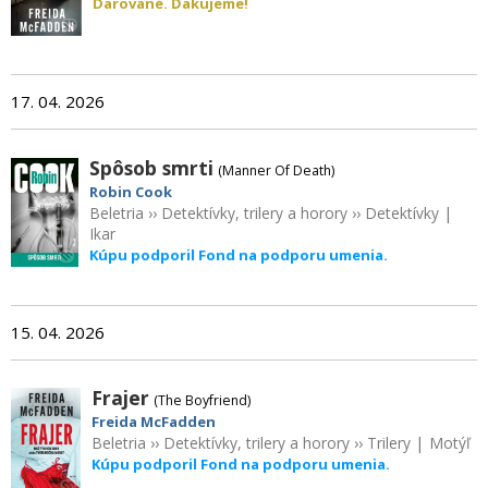
Darované. Ďakujeme!
17. 04. 2026
Spôsob smrti
(Manner Of Death)
Robin Cook
Beletria
››
Detektívky, trilery a horory
››
Detektívky
|
Ikar
Kúpu podporil Fond na podporu umenia.
15. 04. 2026
Frajer
(The Boyfriend)
Freida McFadden
Beletria
››
Detektívky, trilery a horory
››
Trilery
|
Motýľ
Kúpu podporil Fond na podporu umenia.