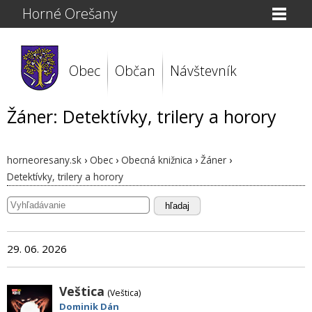
Horné Orešany
Obec
Občan
Návštevník
Žáner: Detektívky, trilery a horory
horneoresany.sk
›
Obec
›
Obecná knižnica
›
Žáner
›
Detektívky, trilery a horory
hľadaj
29. 06. 2026
Veštica
(Veštica)
Dominik Dán