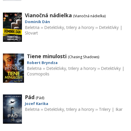
Vianočná nádielka
(Vianočná nádielka)
Dominik Dán
Beletria
››
Detektívky, trilery a horory
››
Detektívky
|
Slovart
Tiene minulosti
(Chasing Shadows)
Robert Bryndza
Beletria
››
Detektívky, trilery a horory
››
Detektívky
|
Cosmopolis
Pád
(Pád)
Jozef Karika
Beletria
››
Detektívky, trilery a horory
››
Trilery
|
Ikar