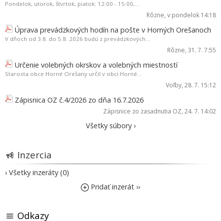
Pondelok, utorok, štvrtok, piatok: 12:00 - 15:00,...
Rôzne
, v pondelok 14:18
Úprava prevádzkových hodín na pošte v Horných Orešanoch
V dňoch od 3.8. do 5.8. 2026 budú z prevádzkových...
Rôzne
, 31. 7. 7:55
Určenie volebných okrskov a volebných miestností
Starosta obce Horné Orešany určil v obci Horné...
Voľby
, 28. 7. 15:12
Zápisnica OZ č.4/2026 zo dňa 16.7.2026
Zápisnice zo zasadnutia OZ
, 24. 7. 14:02
Všetky súbory ›
Inzercia
› Všetky inzeráty (0)
Pridať inzerát ››
Odkazy