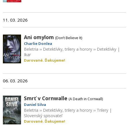
11. 03. 2026
Ani omylom
(Don’t Believe It)
Charlie Donlea
Beletria
››
Detektívky, trilery a horory
››
Detektívky
|
Ikar
Darované. Ďakujeme!
06. 03. 2026
Smrť v Cornwalle
(A Death in Cornwall)
Daniel Silva
Beletria
››
Detektívky, trilery a horory
››
Trilery
|
Slovenský spisovateľ
Darované. Ďakujeme!