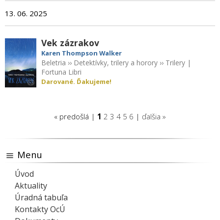
13. 06. 2025
Vek zázrakov
Karen Thompson Walker
Beletria
››
Detektívky, trilery a horory
››
Trilery
|
Fortuna Libri
Darované. Ďakujeme!
« predošlá |
1
2
3
4
5
6
|
ďalšia »
Menu
Úvod
Aktuality
Úradná tabuľa
Kontakty OcÚ