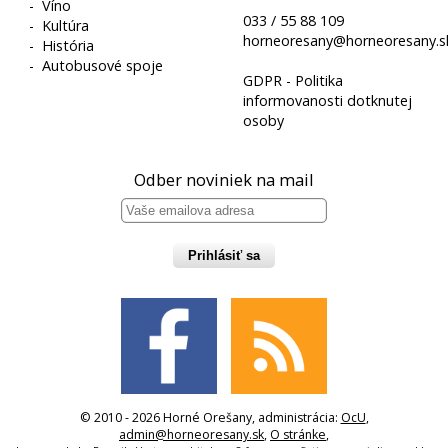
-
Víno
033 / 55 88 109
-
Kultúra
horneoresany@horneoresany.s
-
História
-
Autobusové spoje
GDPR - Politika
informovanosti dotknutej
osoby
Odber noviniek na mail
Prihlásiť sa
© 2010 - 2026 Horné Orešany, administrácia:
OcU
,
admin@horneoresany.sk
,
O stránke
,