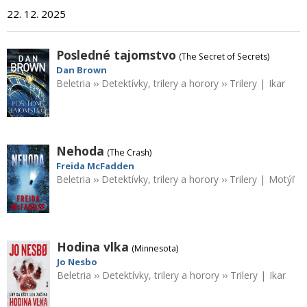
22. 12. 2025
Posledné tajomstvo
(The Secret of Secrets)
Dan Brown
Beletria
››
Detektívky, trilery a horory
››
Trilery
|
Ikar
Nehoda
(The Crash)
Freida McFadden
Beletria
››
Detektívky, trilery a horory
››
Trilery
|
Motýľ
Hodina vlka
(Minnesota)
Jo Nesbo
Beletria
››
Detektívky, trilery a horory
››
Trilery
|
Ikar