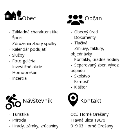
Obec
Občan
-
Základná charakteristika
-
Obecný úrad
-
Dokumenty
-
Šport
-
Tlačivá
-
Združenia zbory spolky
-
Zmluvy, faktúry,
-
Kalendár podujatí
objednávky
-
Služby
-
Kontakty, úradné hodiny
-
Foto galéria
-
Separovaný zber, vývoz
-
Investičné akcie
odpadu
-
Hornoorešan
-
Školstvo
-
Inzercia
-
Farnosť
-
Kláštor
Návštevník
Kontakt
-
Turistika
OcÚ Horné Orešany
-
Príroda
Hlavná ulica 190/6
-
Hrady, zámky, zrúcaniny
919 03 Horné Orešany