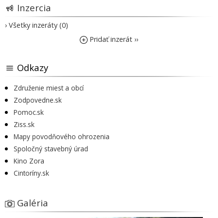
Inzercia
› Všetky inzeráty (0)
Pridať inzerát ››
Odkazy
Združenie miest a obcí
Zodpovedne.sk
Pomoc.sk
Ziss.sk
Mapy povodňového ohrozenia
Spoločný stavebný úrad
Kino Zora
Cintoríny.sk
Galéria