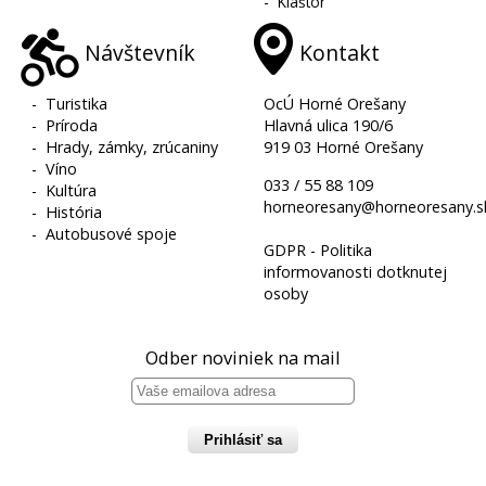
-
Kláštor
Návštevník
Kontakt
-
Turistika
OcÚ Horné Orešany
-
Príroda
Hlavná ulica 190/6
-
Hrady, zámky, zrúcaniny
919 03 Horné Orešany
-
Víno
033 / 55 88 109
-
Kultúra
horneoresany@horneoresany.s
-
História
-
Autobusové spoje
GDPR - Politika
informovanosti dotknutej
osoby
Odber noviniek na mail
Prihlásiť sa