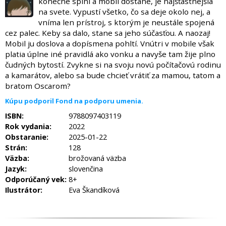
konečne splní a mobil dostane, je najšťastnejšia
na svete. Vypustí všetko, čo sa deje okolo nej, a
vníma len prístroj, s ktorým je neustále spojená
cez palec. Keby sa dalo, stane sa jeho súčasťou. A naozaj!
Mobil ju doslova a dopísmena pohltí. Vnútri v mobile však
platia úplne iné pravidlá ako vonku a navyše tam žije plno
čudných bytostí. Zvykne si na svoju novú počítačovú rodinu
a kamarátov, alebo sa bude chcieť vrátiť za mamou, tatom a
bratom Oscarom?
Kúpu podporil Fond na podporu umenia.
ISBN:
9788097403119
Rok vydania:
2022
Obstaranie:
2025-01-22
Strán:
128
Väzba:
brožovaná väzba
Jazyk:
slovenčina
Odporúčaný vek:
8+
Ilustrátor:
Eva Škandíková