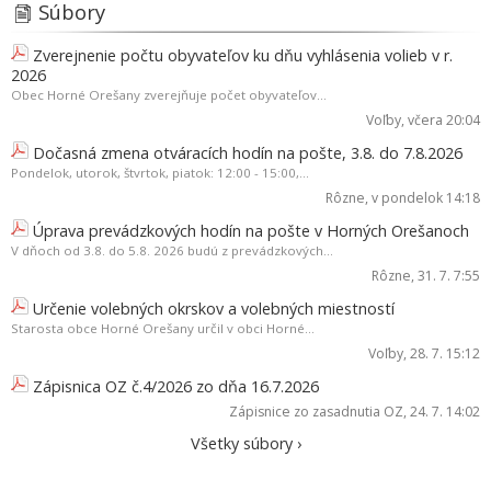
Súbory
Zverejnenie počtu obyvateľov ku dňu vyhlásenia volieb v r.
2026
Obec Horné Orešany zverejňuje počet obyvateľov...
Voľby
, včera 20:04
Dočasná zmena otváracích hodín na pošte, 3.8. do 7.8.2026
Pondelok, utorok, štvrtok, piatok: 12:00 - 15:00,...
Rôzne
, v pondelok 14:18
Úprava prevádzkových hodín na pošte v Horných Orešanoch
V dňoch od 3.8. do 5.8. 2026 budú z prevádzkových...
Rôzne
, 31. 7. 7:55
Určenie volebných okrskov a volebných miestností
Starosta obce Horné Orešany určil v obci Horné...
Voľby
, 28. 7. 15:12
Zápisnica OZ č.4/2026 zo dňa 16.7.2026
Zápisnice zo zasadnutia OZ
, 24. 7. 14:02
Všetky súbory ›