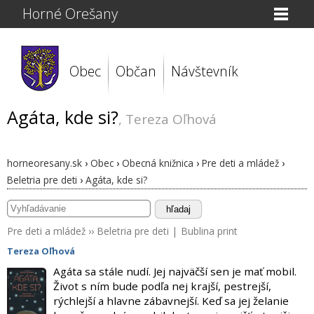
Horné Orešany
Obec
Občan
Návštevník
Agáta, kde si?
, Tereza Oľhová
horneoresany.sk
›
Obec
›
Obecná knižnica
›
Pre deti a mládež
›
Beletria pre deti
›
Agáta, kde si?
hľadaj
Pre deti a mládež
››
Beletria pre deti
|
Bublina print
Tereza Oľhová
Agáta sa stále nudí. Jej najväčší sen je mať mobil.
Život s ním bude podľa nej krajší, pestrejší,
rýchlejší a hlavne zábavnejší. Keď sa jej želanie