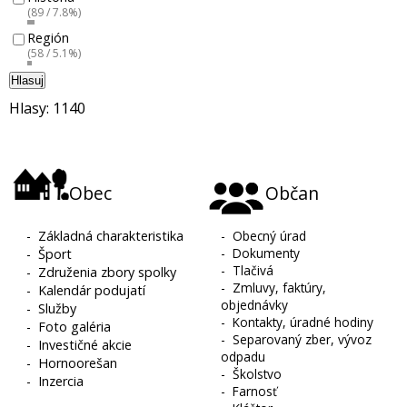
(89 / 7.8%)
Región
(58 / 5.1%)
Hlasuj
Hlasy: 1140
Obec
Občan
-
Základná charakteristika
-
Obecný úrad
-
Dokumenty
-
Šport
-
Tlačivá
-
Združenia zbory spolky
-
Zmluvy, faktúry,
-
Kalendár podujatí
objednávky
-
Služby
-
Kontakty, úradné hodiny
-
Foto galéria
-
Separovaný zber, vývoz
-
Investičné akcie
odpadu
-
Hornoorešan
-
Školstvo
-
Inzercia
-
Farnosť