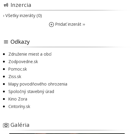
Inzercia
› Všetky inzeráty (0)
Pridať inzerát ››
Odkazy
Združenie miest a obcí
Zodpovedne.sk
Pomoc.sk
Ziss.sk
Mapy povodňového ohrozenia
Spoločný stavebný úrad
Kino Zora
Cintoríny.sk
Galéria