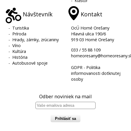
-
Kláštor
Návštevník
Kontakt
-
Turistika
OcÚ Horné Orešany
-
Príroda
Hlavná ulica 190/6
-
Hrady, zámky, zrúcaniny
919 03 Horné Orešany
-
Víno
033 / 55 88 109
-
Kultúra
horneoresany@horneoresany.s
-
História
-
Autobusové spoje
GDPR - Politika
informovanosti dotknutej
osoby
Odber noviniek na mail
Prihlásiť sa