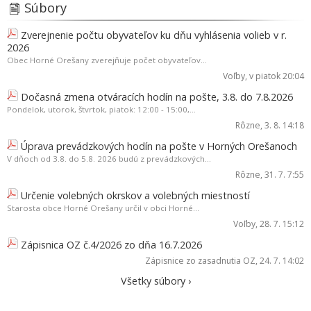
Súbory
Zverejnenie počtu obyvateľov ku dňu vyhlásenia volieb v r.
2026
Obec Horné Orešany zverejňuje počet obyvateľov...
Voľby
, v piatok 20:04
Dočasná zmena otváracích hodín na pošte, 3.8. do 7.8.2026
Pondelok, utorok, štvrtok, piatok: 12:00 - 15:00,...
Rôzne
, 3. 8. 14:18
Úprava prevádzkových hodín na pošte v Horných Orešanoch
V dňoch od 3.8. do 5.8. 2026 budú z prevádzkových...
Rôzne
, 31. 7. 7:55
Určenie volebných okrskov a volebných miestností
Starosta obce Horné Orešany určil v obci Horné...
Voľby
, 28. 7. 15:12
Zápisnica OZ č.4/2026 zo dňa 16.7.2026
Zápisnice zo zasadnutia OZ
, 24. 7. 14:02
Všetky súbory ›