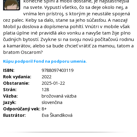
konečne splní a mobil dostane, je najšťastnejšia
na svete. Vypustí všetko, čo sa deje okolo nej, a
vníma len prístroj, s ktorým je neustále spojená
cez palec. Keby sa dalo, stane sa jeho súčasťou. A naozaj!
Mobil ju doslova a dopísmena pohltí. Vnútri v mobile však
platia úplne iné pravidlá ako vonku a navyše tam žije plno
čudných bytostí. Zvykne si na svoju novú počítačovú rodinu
a kamarátov, alebo sa bude chcieť vrátiť za mamou, tatom a
bratom Oscarom?
Kúpu podporil Fond na podporu umenia.
ISBN:
9788097403119
Rok vydania:
2022
Obstaranie:
2025-01-22
Strán:
128
Väzba:
brožovaná väzba
Jazyk:
slovenčina
Odporúčaný vek:
8+
Ilustrátor:
Eva Škandíková