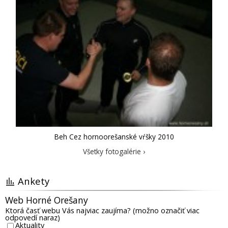
Beh Cez hornoorešanské vŕšky 2010
Všetky fotogalérie ›
Ankety
Web Horné Orešany
Ktorá časť webu Vás najviac zaujíma? (možno označiť viac
odpovedí naraz)
Aktuality