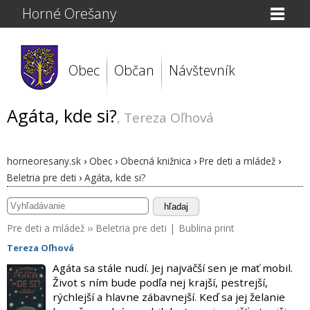
Horné Orešany
Obec
Občan
Návštevník
Agáta, kde si?
, Tereza Oľhová
horneoresany.sk
›
Obec
›
Obecná knižnica
›
Pre deti a mládež
›
Beletria pre deti
›
Agáta, kde si?
hľadaj
Pre deti a mládež
››
Beletria pre deti
|
Bublina print
Tereza Oľhová
Agáta sa stále nudí. Jej najväčší sen je mať mobil.
Život s ním bude podľa nej krajší, pestrejší,
rýchlejší a hlavne zábavnejší. Keď sa jej želanie