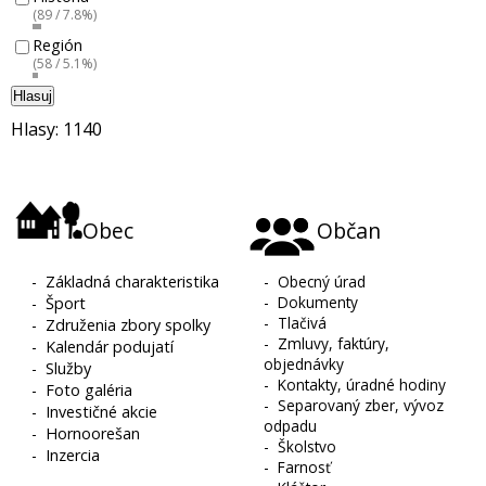
(89 / 7.8%)
Región
(58 / 5.1%)
Hlasuj
Hlasy: 1140
Obec
Občan
-
Základná charakteristika
-
Obecný úrad
-
Dokumenty
-
Šport
-
Tlačivá
-
Združenia zbory spolky
-
Zmluvy, faktúry,
-
Kalendár podujatí
objednávky
-
Služby
-
Kontakty, úradné hodiny
-
Foto galéria
-
Separovaný zber, vývoz
-
Investičné akcie
odpadu
-
Hornoorešan
-
Školstvo
-
Inzercia
-
Farnosť