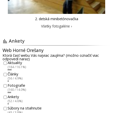
2. detská minibetónovačka
Všetky fotogalérie ›
Ankety
Web Horné Orešany
Ktorá časť webu Vás najviac zaujíma? (možno označiť viac
odpovedí naraz)
Aktuality
(184 / 16.1%)
Články
(56 / 4.9%)
Fotografie
(160 / 14.0%)
Ankety
(52 / 4.6%)
Súbory na stiahnutie
(43 / 3.8%)