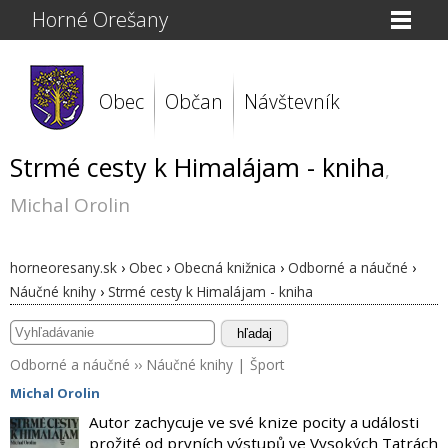
Horné Orešany
Obec
Občan
Návštevník
Strmé cesty k Himalájam - kniha
,
Michal Orolin
horneoresany.sk
›
Obec
›
Obecná knižnica
›
Odborné a náučné
›
Náučné knihy
›
Strmé cesty k Himalájam - kniha
hľadaj
Odborné a náučné
››
Náučné knihy
|
Šport
Michal Orolin
Autor zachycuje ve své knize pocity a události
prožité od prvních výstupů ve Vysokých Tatrách