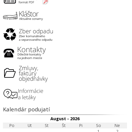
Kalendár podujatí
August - 2026
Po
Ut
St
Št
Pi
So
Ne
1
2