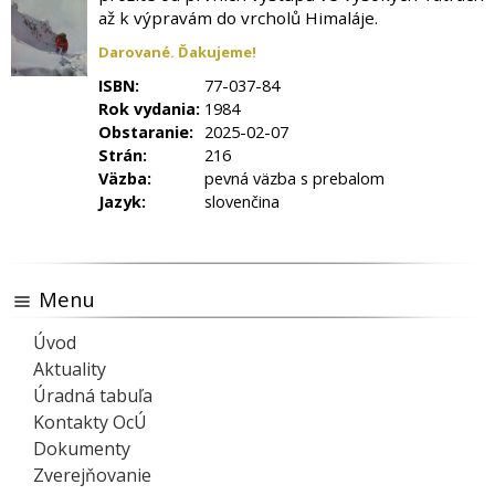
až k výpravám do vrcholů Himaláje.
Darované. Ďakujeme!
ISBN:
77-037-84
Rok vydania:
1984
Obstaranie:
2025-02-07
Strán:
216
Väzba:
pevná väzba s prebalom
Jazyk:
slovenčina
Menu
Úvod
Aktuality
Úradná tabuľa
Kontakty OcÚ
Dokumenty
Zverejňovanie