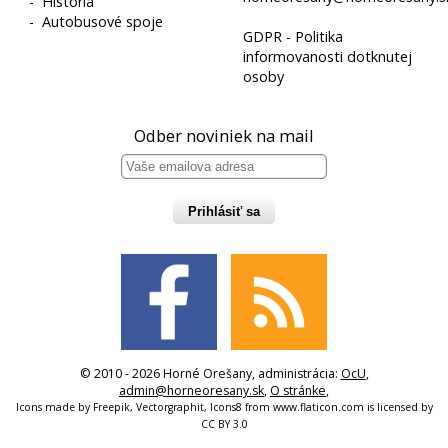
-
História
-
Autobusové spoje
GDPR - Politika
informovanosti dotknutej
osoby
Odber noviniek na mail
Prihlásiť sa
© 2010 - 2026 Horné Orešany, administrácia:
OcU
,
admin@horneoresany.sk
,
O stránke
,
Icons made by
Freepik
,
Vectorgraphit
,
Icons8
from
www.flaticon.com
is licensed by
CC BY 3.0