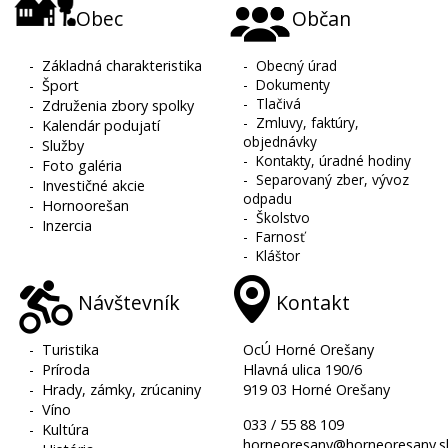
Obec
Občan
-
Základná charakteristika
-
Obecný úrad
-
Dokumenty
-
Šport
-
Tlačivá
-
Združenia zbory spolky
-
Zmluvy, faktúry,
-
Kalendár podujatí
objednávky
-
Služby
-
Kontakty, úradné hodiny
-
Foto galéria
-
Separovaný zber, vývoz
-
Investičné akcie
odpadu
-
Hornoorešan
-
Školstvo
-
Inzercia
-
Farnosť
-
Kláštor
Návštevník
Kontakt
-
Turistika
OcÚ Horné Orešany
-
Príroda
Hlavná ulica 190/6
-
Hrady, zámky, zrúcaniny
919 03 Horné Orešany
-
Víno
033 / 55 88 109
-
Kultúra
horneoresany@horneoresany.s