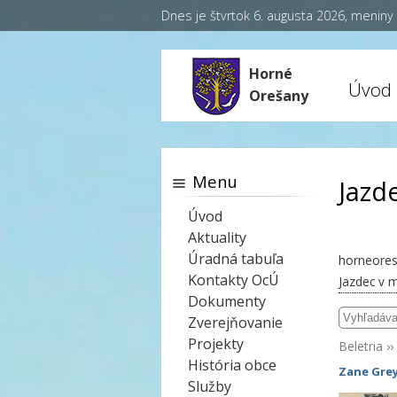
Dnes je štvrtok 6. augusta 2026, menin
Horné
Úvod
Orešany
Menu
Jazd
Úvod
Aktuality
Úradná tabuľa
horneores
Kontakty OcÚ
Jazdec v 
Dokumenty
Zverejňovanie
Projekty
Beletria
››
História obce
Zane Gre
Služby