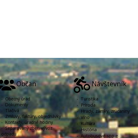
Občan
Návštevník
-
Obecný úrad
-
Turistika
-
Dokumenty
-
Príroda
-
Tlačivá
-
Hrady, zámky, zrúcaniny
-
Zmluvy, faktúry, objednávky
-
Víno
-
Kontakty, úradné hodiny
-
Kultúra
-
Separovaný zber, vývoz
-
História
odpadu
-
Autobusové spoje