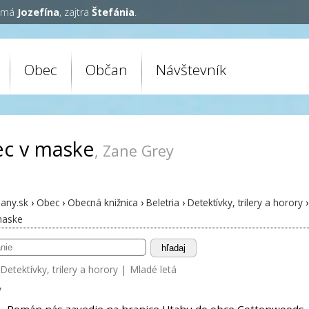
y má
Jozefína
, zajtra
Štefánia
.
Obec
Občan
Návštevník
ec v maske
, Zane Grey
any.sk
›
Obec
›
Obecná knižnica
›
Beletria
›
Detektívky, trilery a horory
›
maske
hľadaj
Detektívky, trilery a horory
|
Mladé letá
y