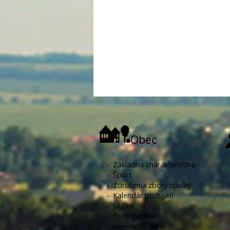
Obec
-
Základná charakteristika
-
Šport
-
Združenia zbory spolky
-
Kalendár podujatí
-
Služby
-
Foto galéria
-
Investičné akcie