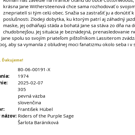
Román nás zavedie na hranice Utahu do obce Cottonwoods,
krásna Jane Withersteenová chce sama rozhodovať o svojom 
znepriatelí si tým celú obec. Snažia sa zastrašiť ju a donútiť k
poslušnosti. Zlodeji dobytka, ku ktorým patrí aj záhadný jazd
maske, jej odháňajú stáda a bohatá Jane sa stáva zo dňa na 
chudobnejšou. Jej situácia je beznádejná, prenasledovanie 
 Jane spolu so svojím priateľom pištoľníkom Lassiterom zvádz
boj, aby sa vymanila z obludnej moci fanatizmu okolo seba i v
. Ďakujeme!
80-06-00191-X
nia:
1974
nie:
2025-02-07
305
pevná väzba
slovenčina
or:
František Hübel
 názov:
Riders of the Purple Sage
Šarlota Barániková