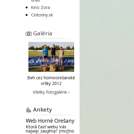
Kino Zora
Cintoríny.sk
Galéria
Beh cez hornoorešanské
vŕšky 2012
Všetky fotogalérie ›
Ankety
Web Horné Orešany
Ktorá časť webu Vás
najviac zaujíma? (možno