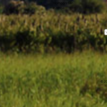
-
Hornoorešan
-
Inzercia
© 20
I