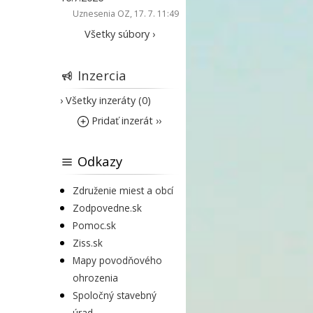
Uznesenia OZ
, 17. 7. 11:49
Všetky súbory ›
Inzercia
› Všetky inzeráty (0)
Pridať inzerát ››
Odkazy
Združenie miest a obcí
Zodpovedne.sk
Pomoc.sk
Ziss.sk
Mapy povodňového
ohrozenia
Spoločný stavebný
úrad