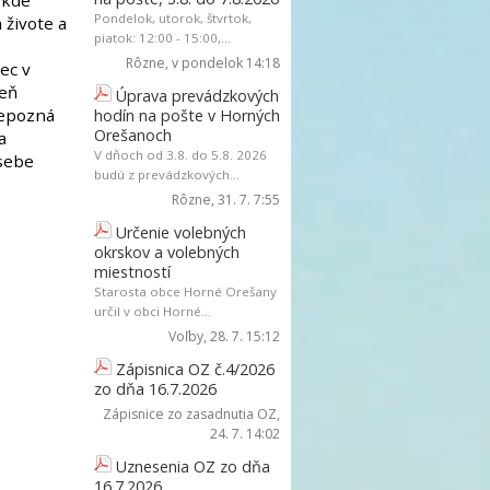
 kde
Pondelok, utorok, štvrtok,
živote a
piatok: 12:00 - 15:00,...
Rôzne
, v pondelok 14:18
ec v
deň
Úprava prevádzkových
nepozná
hodín na pošte v Horných
Orešanoch
a
V dňoch od 3.8. do 5.8. 2026
 sebe
budú z prevádzkových...
Rôzne
, 31. 7. 7:55
Určenie volebných
okrskov a volebných
miestností
Starosta obce Horné Orešany
určil v obci Horné...
Voľby
, 28. 7. 15:12
Zápisnica OZ č.4/2026
zo dňa 16.7.2026
Zápisnice zo zasadnutia OZ
,
24. 7. 14:02
Uznesenia OZ zo dňa
16.7.2026