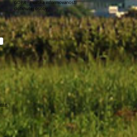
GDPR - Politika informovanosti
dotknutej osoby
ánke
,
.0