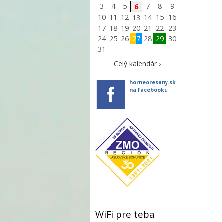
3
4
5
7
8
9
6
10
11
12
14
15
16
13
17
18
19
20
21
22
23
24
25
26
27
28
29
30
31
Celý kalendár ›
horneoresany.sk
na facebooku
WiFi pre teba