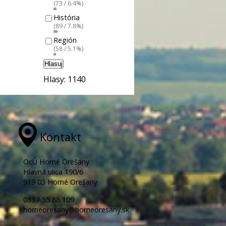
(73 / 6.4%)
História
(89 / 7.8%)
Región
(58 / 5.1%)
Hlasuj
Hlasy: 1140
Kontakt
OcÚ Horné Orešany
Hlavná ulica 190/6
919 03 Horné Orešany
033 / 55 88 109
horneoresany@horneoresany.sk