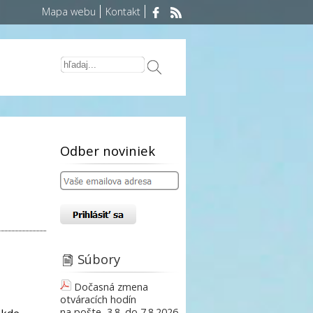
Mapa webu
Kontakt
Odber noviniek
Súbory
Dočasná zmena
otváracích hodín
na pošte, 3.8. do 7.8.2026