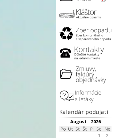
Kalendár podujatí
August - 2026
Po
Ut
St
Št
Pi
So
Ne
1
2