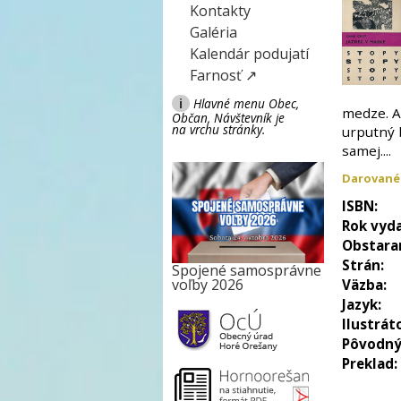
Kontakty
Galéria
Kalendár podujatí
Farnosť ↗
i
Hlavné menu Obec,
medze. A
Občan, Návštevník je
na vrchu stránky.
urputný 
samej....
Darované
ISBN:
Rok vyda
Obstara
Strán:
Spojené samosprávne
voľby 2026
Väzba:
Jazyk:
Ilustrát
Pôvodný
Preklad: