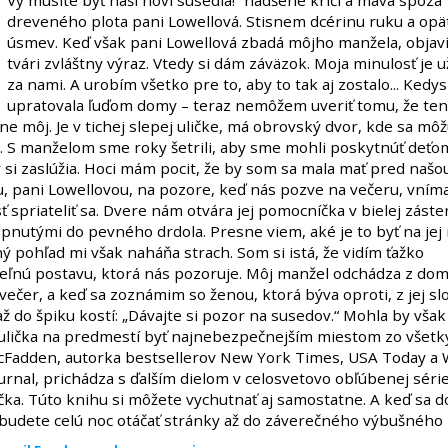
Vy musíte byť naši noví susedia!“ nadšene kričí a máva spoza
dreveného plota pani Lowellová. Stisnem dcérinu ruku a opä
úsmev. Keď však pani Lowellová zbadá môjho manžela, objaví 
tvári zvláštny výraz. Vtedy si dám záväzok. Moja minulosť je 
za nami. A urobím všetko pre to, aby to tak aj zostalo... Kedy
upratovala ľuďom domy – teraz nemôžem uveriť tomu, že te
ne môj. Je v tichej slepej uličke, má obrovský dvor, kde sa môž
i. S manželom sme roky šetrili, aby sme mohli poskytnúť deťo
ý si zaslúžia. Hoci mám pocit, že by som sa mala mať pred naš
, pani Lowellovou, na pozore, keď nás pozve na večeru, vním
sť spriateliť sa. Dvere nám otvára jej pomocníčka v bielej záste
opnutými do pevného drdola. Presne viem, aké je to byť na jej 
ný pohľad mi však naháňa strach. Som si istá, že vidím ťažko
eľnú postavu, ktorá nás pozoruje. Môj manžel odchádza z do
ečer, a keď sa zoznámim so ženou, ktorá býva oproti, z jej sl
ž do špiku kostí: „Dávajte si pozor na susedov.“ Mohla by však
ulička na predmestí byť najnebezpečnejším miestom zo všetk
cFadden, autorka bestsellerov New York Times, USA Today a 
urnal, prichádza s ďalším dielom v celosvetovo obľúbenej séri
ka. Túto knihu si môžete vychutnať aj samostatne. A keď sa d
, budete celú noc otáčať stránky až do záverečného výbušného 