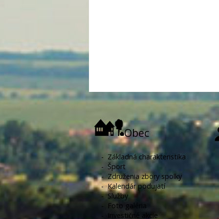
Obec
-
Základná charakteristika
-
Šport
-
Združenia zbory spolky
-
Kalendár podujatí
-
Služby
-
Foto galéria
-
Investičné akcie