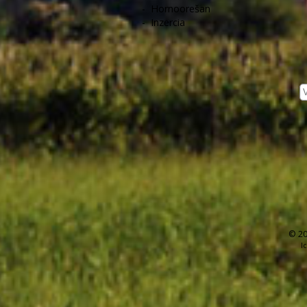
-
Hornoorešan
-
Inzercia
© 20
I