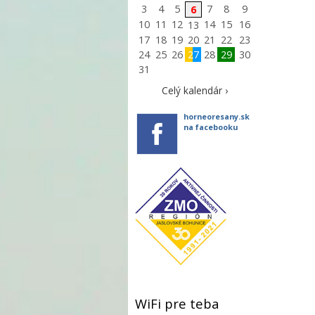
3
4
5
7
8
9
6
10
11
12
14
15
16
13
17
18
19
20
21
22
23
24
25
26
27
28
29
30
31
Celý kalendár ›
horneoresany.sk
na facebooku
WiFi pre teba