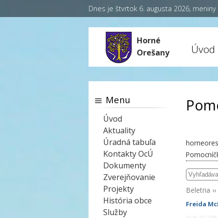
Dnes je štvrtok 6. augusta 2026, menin
Horné
Úvod
Orešany
Menu
Pomo
Úvod
Aktuality
Úradná tabuľa
horneores
Kontakty OcÚ
Pomocníčk
Dokumenty
Zverejňovanie
Projekty
Beletria
››
História obce
Freida M
Služby