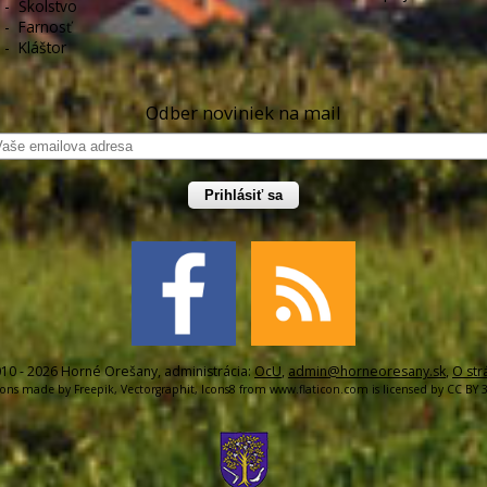
-
Školstvo
-
Farnosť
-
Kláštor
Odber noviniek na mail
Prihlásiť sa
10 - 2026 Horné Orešany, administrácia:
OcU
,
admin@horneoresany.sk
,
O str
cons made by
Freepik
,
Vectorgraphit
,
Icons8
from
www.flaticon.com
is licensed by
CC BY 3