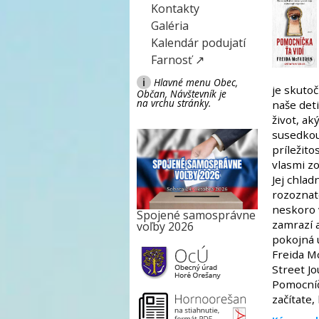
Kontakty
Galéria
Kalendár podujatí
Farnosť ↗
i
Hlavné menu Obec,
je skutoč
Občan, Návštevník je
na vrchu stránky.
naše det
život, ak
susedkou
príležito
vlasmi z
Jej chlad
rozoznat
neskoro v
Spojené samosprávne
zamrazí a
voľby 2026
pokojná 
Freida M
Street Jo
Pomocníč
začítate