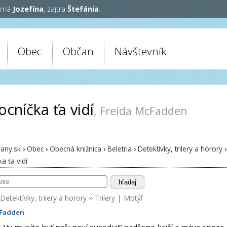
y má
Jozefína
, zajtra
Štefánia
.
Obec
Občan
Návštevník
cníčka ťa vidí
, Freida McFadden
any.sk
›
Obec
›
Obecná knižnica
›
Beletria
›
Detektívky, trilery a horory
›
a ťa vidí
hľadaj
Detektívky, trilery a horory
››
Trilery
|
Motýľ
cFadden