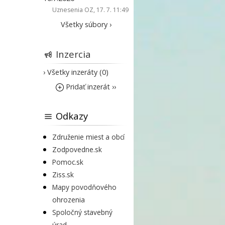
Uznesenia OZ
, 17. 7. 11:49
Všetky súbory ›
Inzercia
› Všetky inzeráty (0)
Pridať inzerát ››
Odkazy
Združenie miest a obcí
Zodpovedne.sk
Pomoc.sk
Ziss.sk
Mapy povodňového
ohrozenia
Spoločný stavebný
úrad