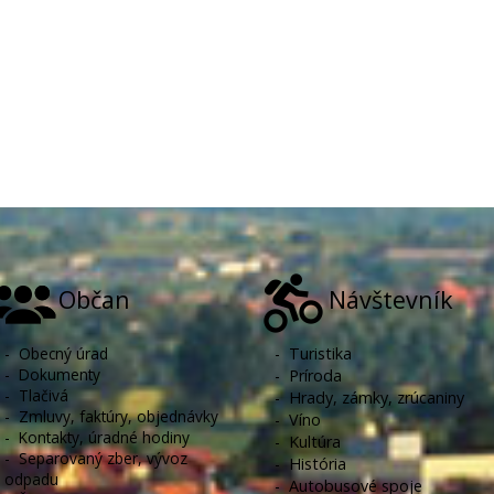
Občan
Návštevník
-
Obecný úrad
-
Turistika
-
Dokumenty
-
Príroda
-
Tlačivá
-
Hrady, zámky, zrúcaniny
-
Zmluvy, faktúry, objednávky
-
Víno
-
Kontakty, úradné hodiny
-
Kultúra
-
Separovaný zber, vývoz
-
História
odpadu
-
Autobusové spoje