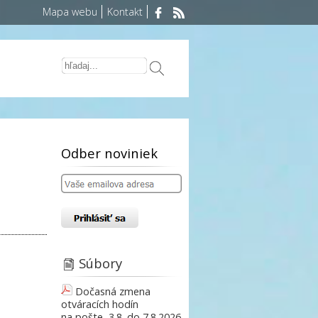
Mapa webu
Kontakt
Odber noviniek
Súbory
Dočasná zmena
otváracích hodín
na pošte, 3.8. do 7.8.2026