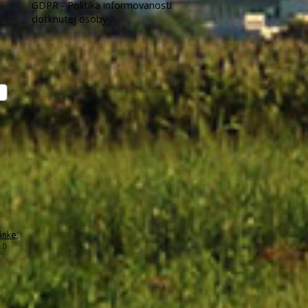
GDPR - Politika informovanosti
dotknutej osoby
ánke
,
.0