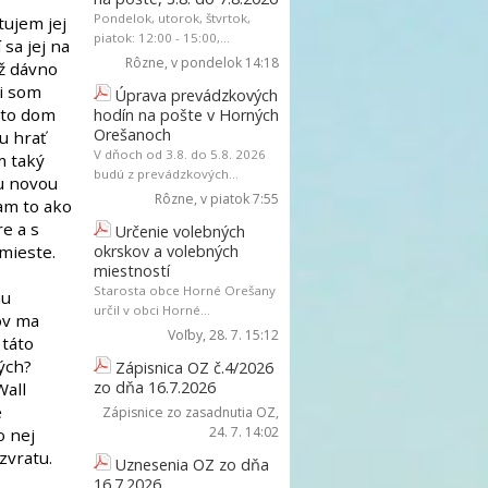
Pondelok, utorok, štvrtok,
tujem jej
piatok: 12:00 - 15:00,...
sa jej na
Rôzne
, v pondelok 14:18
už dávno
si som
Úprava prevádzkových
nto dom
hodín na pošte v Horných
Orešanoch
u hrať
V dňoch od 3.8. do 5.8. 2026
m taký
budú z prevádzkových...
ou novou
Rôzne
, v piatok 7:55
am to ako
re a s
Určenie volebných
mieste.
okrskov a volebných
miestností
Starosta obce Horné Orešany
mu
určil v obci Horné...
ov ma
Voľby
, 28. 7. 15:12
 táto
ých?
Zápisnica OZ č.4/2026
zo dňa 16.7.2026
Wall
e
Zápisnice zo zasadnutia OZ
,
24. 7. 14:02
o nej
zvratu.
Uznesenia OZ zo dňa
16.7.2026