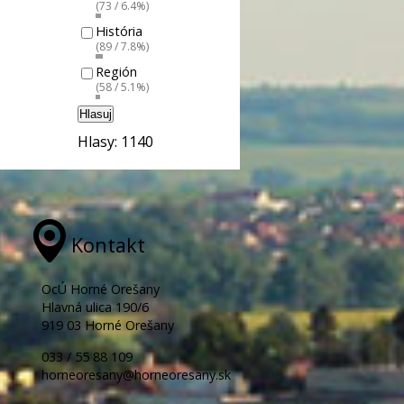
(73 / 6.4%)
História
(89 / 7.8%)
Región
(58 / 5.1%)
Hlasuj
Hlasy: 1140
Kontakt
OcÚ Horné Orešany
Hlavná ulica 190/6
919 03 Horné Orešany
033 / 55 88 109
horneoresany@horneoresany.sk