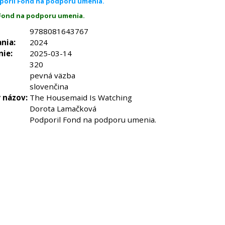
poril Fond na podporu umenia.
 Fond na podporu umenia.
9788081643767
nia:
2024
nie:
2025-03-14
320
pevná väzba
slovenčina
 názov:
The Housemaid Is Watching
Dorota Lamačková
Podporil Fond na podporu umenia.