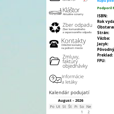
Kúpu pod
Podporil
ISBN:
Rok vyda
Obstara
Strán:
Väzba:
Jazyk:
Pôvodný
Preklad:
FPU:
Kalendár podujatí
August - 2026
Po
Ut
St
Št
Pi
So
Ne
1
2