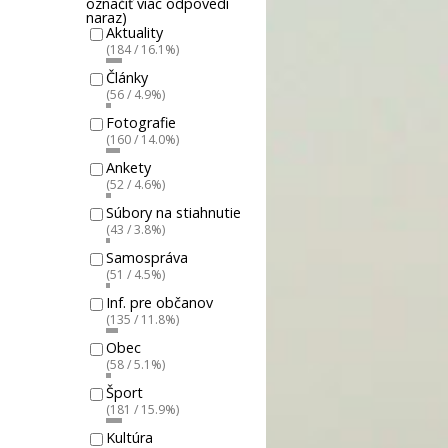
označiť viac odpovedí
naraz)
Aktuality
(184 / 16.1%)
Články
(56 / 4.9%)
Fotografie
(160 / 14.0%)
Ankety
(52 / 4.6%)
Súbory na stiahnutie
(43 / 3.8%)
Samospráva
(51 / 4.5%)
Inf. pre občanov
(135 / 11.8%)
Obec
(58 / 5.1%)
Šport
(181 / 15.9%)
Kultúra