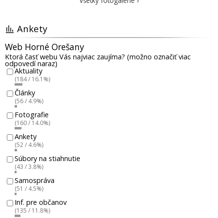
Všetky fotogalérie ›
Ankety
Web Horné Orešany
Ktorá časť webu Vás najviac zaujíma? (možno označiť viac
odpovedí naraz)
Aktuality
(184 / 16.1%)
Články
(56 / 4.9%)
Fotografie
(160 / 14.0%)
Ankety
(52 / 4.6%)
Súbory na stiahnutie
(43 / 3.8%)
Samospráva
(51 / 4.5%)
Inf. pre občanov
(135 / 11.8%)