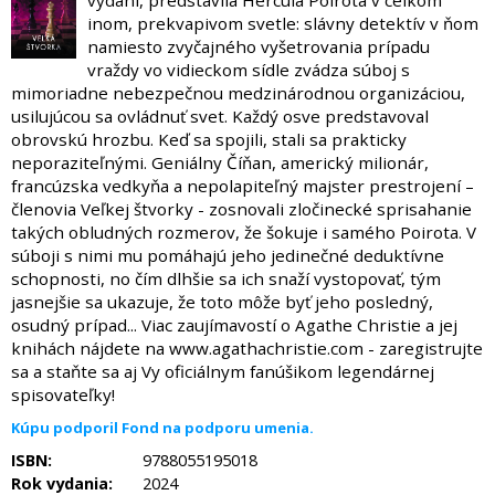
vydaní, predstavila Hercula Poirota v celkom
inom, prekvapivom svetle: slávny detektív v ňom
namiesto zvyčajného vyšetrovania prípadu
vraždy vo vidieckom sídle zvádza súboj s
mimoriadne nebezpečnou medzinárodnou organizáciou,
usilujúcou sa ovládnuť svet. Každý osve predstavoval
obrovskú hrozbu. Keď sa spojili, stali sa prakticky
neporaziteľnými. Geniálny Číňan, americký milionár,
francúzska vedkyňa a nepolapiteľný majster prestrojení –
členovia Veľkej štvorky - zosnovali zločinecké sprisahanie
takých obludných rozmerov, že šokuje i samého Poirota. V
súboji s nimi mu pomáhajú jeho jedinečné deduktívne
schopnosti, no čím dlhšie sa ich snaží vystopovať, tým
jasnejšie sa ukazuje, že toto môže byť jeho posledný,
osudný prípad... Viac zaujímavostí o Agathe Christie a jej
knihách nájdete na www.agathachristie.com - zaregistrujte
sa a staňte sa aj Vy oficiálnym fanúšikom legendárnej
spisovateľky!
Kúpu podporil Fond na podporu umenia.
ISBN:
9788055195018
Rok vydania:
2024