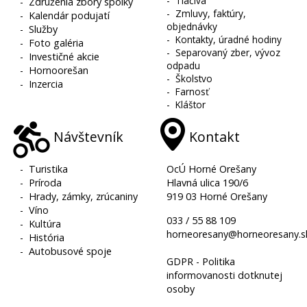
-
Tlačivá
-
Združenia zbory spolky
-
Zmluvy, faktúry,
-
Kalendár podujatí
objednávky
-
Služby
-
Kontakty, úradné hodiny
-
Foto galéria
-
Separovaný zber, vývoz
-
Investičné akcie
odpadu
-
Hornoorešan
-
Školstvo
-
Inzercia
-
Farnosť
-
Kláštor
Návštevník
Kontakt
-
Turistika
OcÚ Horné Orešany
-
Príroda
Hlavná ulica 190/6
-
Hrady, zámky, zrúcaniny
919 03 Horné Orešany
-
Víno
033 / 55 88 109
-
Kultúra
horneoresany@horneoresany.s
-
História
-
Autobusové spoje
GDPR - Politika
informovanosti dotknutej
osoby