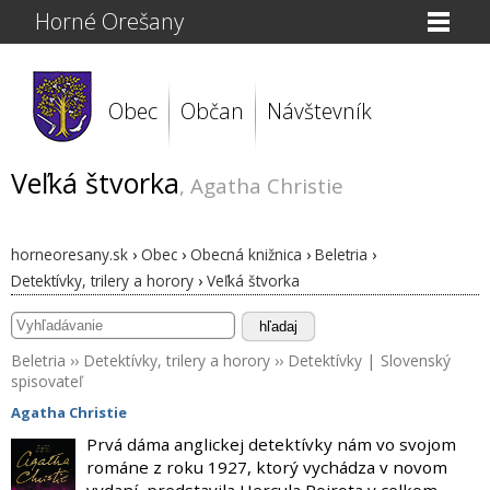
Horné Orešany
Obec
Občan
Návštevník
Veľká štvorka
, Agatha Christie
horneoresany.sk
›
Obec
›
Obecná knižnica
›
Beletria
›
Detektívky, trilery a horory
›
Veľká štvorka
hľadaj
Beletria
››
Detektívky, trilery a horory
››
Detektívky
|
Slovenský
spisovateľ
Agatha Christie
Prvá dáma anglickej detektívky nám vo svojom
románe z roku 1927, ktorý vychádza v novom