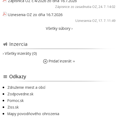
Zápisnica OZ č.4/2026 zo dňa 16.7.2026
Zápisnice zo zasadnutia OZ
, 24. 7. 14:02
Uznesenia OZ zo dňa 16.7.2026
Uznesenia OZ
, 17. 7. 11:49
Všetky súbory ›
Inzercia
› Všetky inzeráty (0)
Pridať inzerát ››
Odkazy
Združenie miest a obcí
Zodpovedne.sk
Pomoc.sk
Ziss.sk
Mapy povodňového ohrozenia