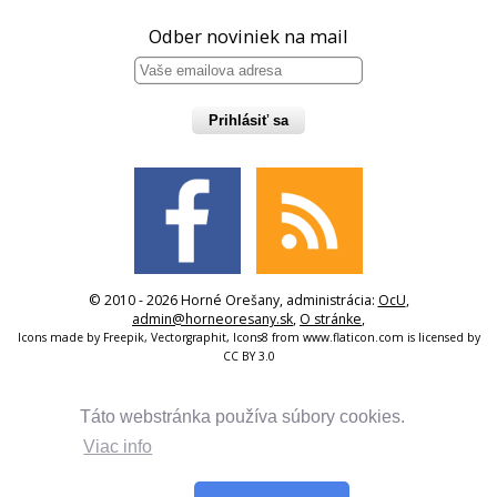
Odber noviniek na mail
Prihlásiť sa
© 2010 - 2026 Horné Orešany, administrácia:
OcU
,
admin@horneoresany.sk
,
O stránke
,
Icons made by
Freepik
,
Vectorgraphit
,
Icons8
from
www.flaticon.com
is licensed by
CC BY 3.0
Táto webstránka používa súbory cookies.
Viac info