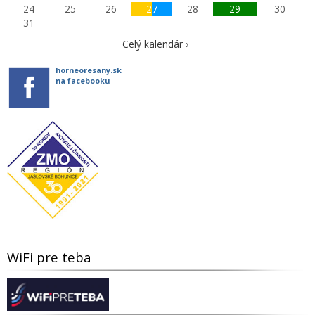
24
25
26
27
28
29
30
31
Celý kalendár ›
horneoresany.sk
na facebooku
WiFi pre teba