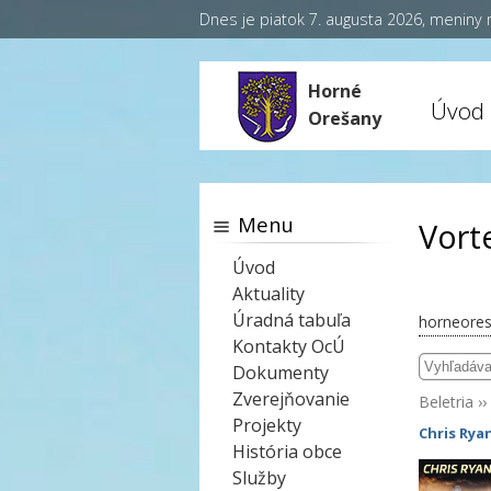
Dnes je piatok 7. augusta 2026, meniny
Horné
Úvod
Orešany
Menu
Vort
Úvod
Aktuality
Úradná tabuľa
horneores
Kontakty OcÚ
Dokumenty
Zverejňovanie
Beletria
››
Projekty
Chris Rya
História obce
Služby