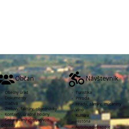
Občan
Návštevník
-
Obecný úrad
-
Turistika
-
Dokumenty
-
Príroda
-
Tlačivá
-
Hrady, zámky, zrúcaniny
-
Zmluvy, faktúry, objednávky
-
Víno
-
Kontakty, úradné hodiny
-
Kultúra
-
Separovaný zber, vývoz
-
História
odpadu
-
Autobusové spoje