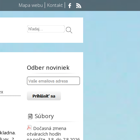
Mapa webu
Kontakt
Odber noviniek
ex
Súbory
Dočasná zmena
ákladna.
otváracích hodín
li vy…?
na pošte, 3.8. do 7.8.2026