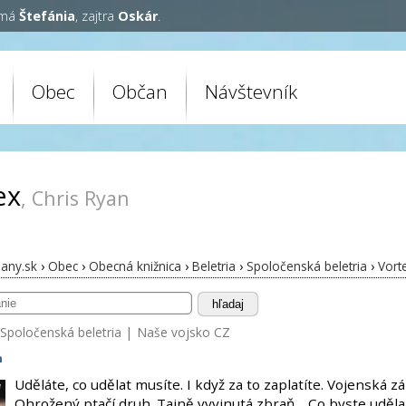
 má
Štefánia
, zajtra
Oskár
.
Obec
Občan
Návštevník
ex
, Chris Ryan
any.sk
›
Obec
›
Obecná knižnica
›
Beletria
›
Spoločenská beletria
›
Vort
hľadaj
Spoločenská beletria
|
Naše vojsko CZ
n
Uděláte, co udělat musíte. I když za to zaplatíte. Vojenská z
Ohrožený ptačí druh. Tajně vyvinutá zbraň… Co byste uděla