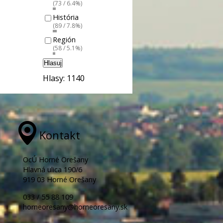
(73 / 6.4%)
História
(89 / 7.8%)
Región
(58 / 5.1%)
Hlasuj
Hlasy: 1140
Kontakt
OcÚ Horné Orešany
Hlavná ulica 190/6
919 03 Horné Orešany
033 / 55 88 109
horneoresany@horneoresany.sk