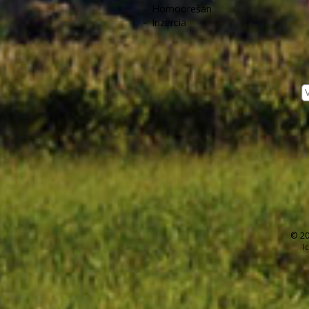
-
Hornoorešan
-
Inzercia
© 20
I