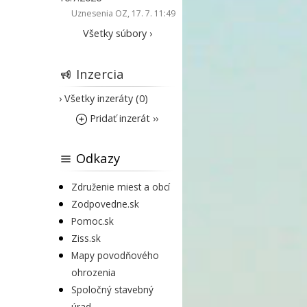
Uznesenia OZ
, 17. 7. 11:49
Všetky súbory ›
Inzercia
› Všetky inzeráty (0)
Pridať inzerát ››
Odkazy
Združenie miest a obcí
Zodpovedne.sk
Pomoc.sk
Ziss.sk
Mapy povodňového
ohrozenia
Spoločný stavebný
úrad