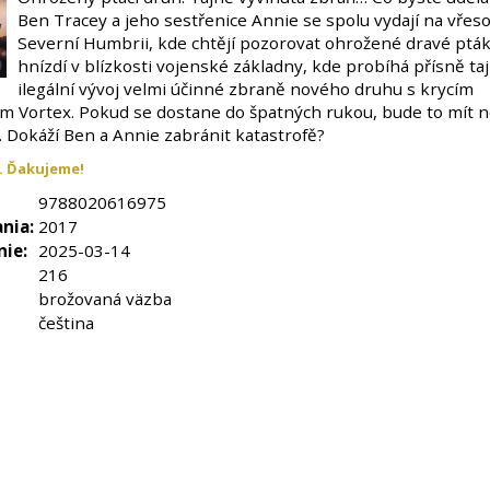
Ben Tracey a jeho sestřenice Annie se spolu vydají na vřeso
Severní Humbrii, kde chtějí pozorovat ohrožené dravé ptáky
hnízdí v blízkosti vojenské základny, kde probíhá přísně taj
ilegální vývoj velmi účinné zbraně nového druhu s krycím
m Vortex. Pokud se dostane do špatných rukou, bude to mít 
. Dokáží Ben a Annie zabránit katastrofě?
. Ďakujeme!
9788020616975
nia:
2017
nie:
2025-03-14
216
brožovaná väzba
čeština