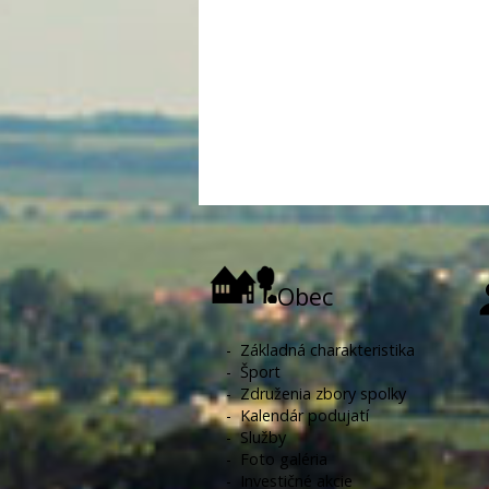
Obec
-
Základná charakteristika
-
Šport
-
Združenia zbory spolky
-
Kalendár podujatí
-
Služby
-
Foto galéria
-
Investičné akcie