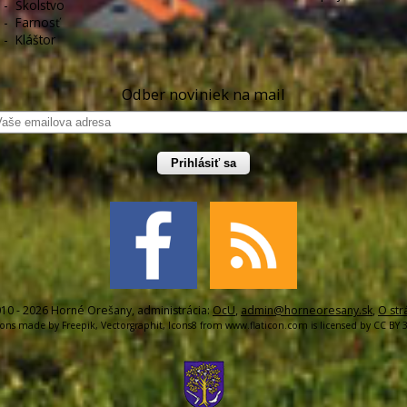
-
Školstvo
-
Farnosť
-
Kláštor
Odber noviniek na mail
Prihlásiť sa
10 - 2026 Horné Orešany, administrácia:
OcU
,
admin@horneoresany.sk
,
O str
cons made by
Freepik
,
Vectorgraphit
,
Icons8
from
www.flaticon.com
is licensed by
CC BY 3