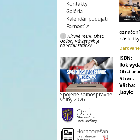
Kontakty
Galéria
Kalendár podujatí
Farnosť ↗
označení
i
Hlavné menu Obec,
následky
Občan, Návštevník je
na vrchu stránky.
Darované
ISBN:
Rok vyda
Obstara
Strán:
Väzba:
Jazyk:
Spojené samosprávne
voľby 2026