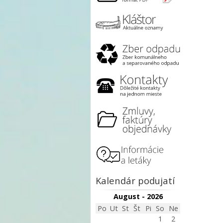
Kalendár podujatí
August - 2026
Po
Ut
St
Št
Pi
So
Ne
1
2