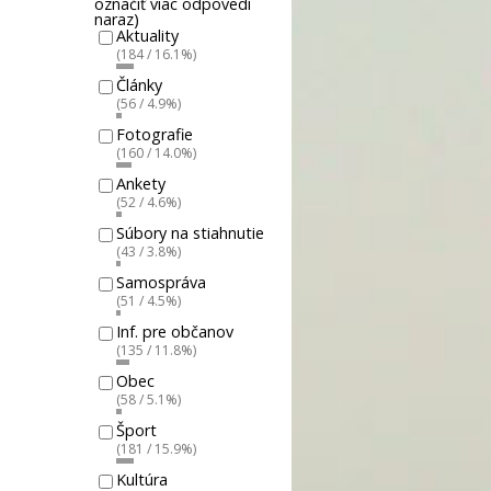
označiť viac odpovedí
naraz)
Aktuality
(184 / 16.1%)
Články
(56 / 4.9%)
Fotografie
(160 / 14.0%)
Ankety
(52 / 4.6%)
Súbory na stiahnutie
(43 / 3.8%)
Samospráva
(51 / 4.5%)
Inf. pre občanov
(135 / 11.8%)
Obec
(58 / 5.1%)
Šport
(181 / 15.9%)
Kultúra