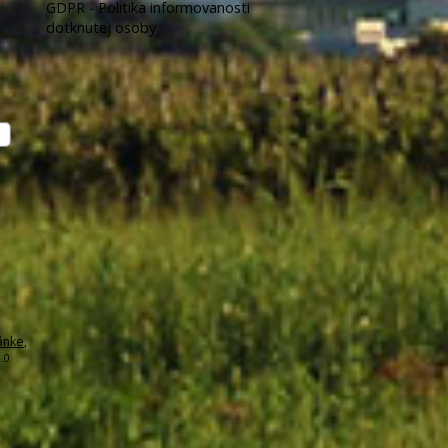
GDPR - Politika informovanosti
dotknutej osoby
ánke
,
.0