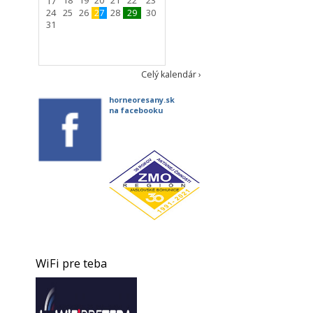
18
19
20
21
22
23
17
24
25
26
27
28
29
30
31
Celý kalendár ›
horneoresany.sk
na facebooku
WiFi pre teba