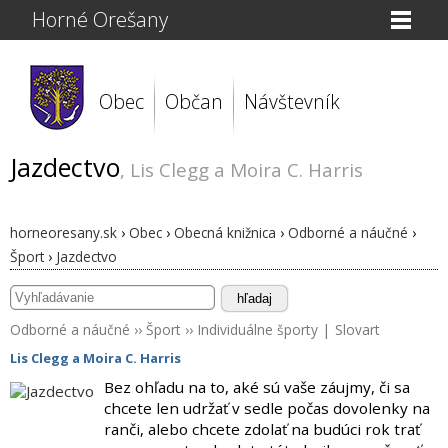
Horné Orešany
Obec
Občan
Návštevník
Jazdectvo
, Lis Clegg a Moira C. Harris
horneoresany.sk
›
Obec
›
Obecná knižnica
›
Odborné a náučné
›
Šport
›
Jazdectvo
hľadaj
Odborné a náučné
››
Šport
››
Individuálne športy
|
Slovart
Lis Clegg a Moira C. Harris
Bez ohľadu na to, aké sú vaše záujmy, či sa
chcete len udržať v sedle počas dovolenky na
ranči, alebo chcete zdolať na budúci rok trať