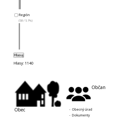
Región
(58 / 5.1%)
Hlasuj
Hlasy: 1140
Občan
Obec
-
Obecný úrad
-
Dokumenty