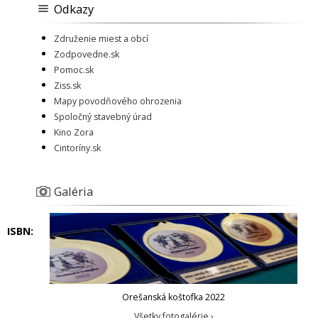
Odkazy
Združenie miest a obcí
Zodpovedne.sk
Pomoc.sk
Ziss.sk
Mapy povodňového ohrozenia
Spoločný stavebný úrad
Kino Zora
Cintoríny.sk
Galéria
ISBN:
Orešanská koštofka 2022
Všetky fotogalérie ›