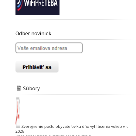
Odber noviniek
Súbory
Zverejnenie počtu obyvateľov ku dňu vyhlásenia volieb v r.
2026
Obec Horné Orešany zverejňuje počet obyvateľov...