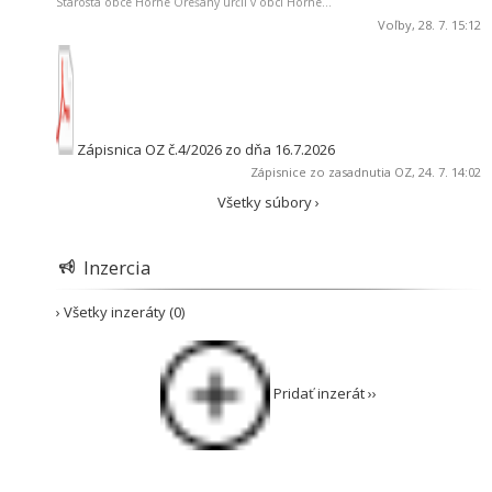
Starosta obce Horné Orešany určil v obci Horné...
Voľby
, 28. 7. 15:12
Zápisnica OZ č.4/2026 zo dňa 16.7.2026
Zápisnice zo zasadnutia OZ
, 24. 7. 14:02
Všetky súbory ›
Inzercia
› Všetky inzeráty (0)
Pridať inzerát ››