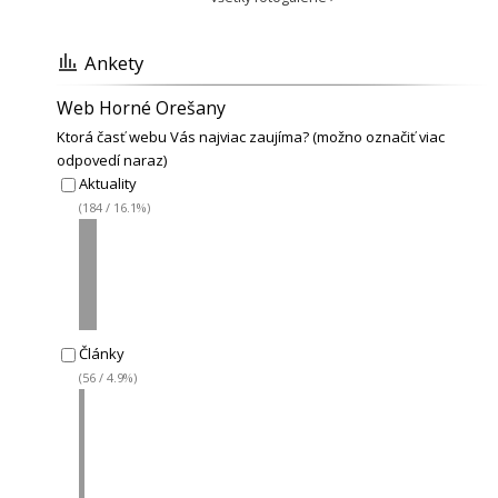
Ankety
Web Horné Orešany
Ktorá časť webu Vás najviac zaujíma? (možno označiť viac
odpovedí naraz)
Aktuality
(184 / 16.1%)
Články
(56 / 4.9%)