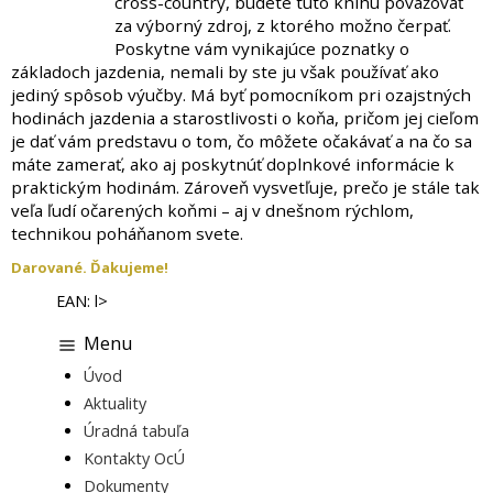
cross-country, budete túto knihu považovať
za výborný zdroj, z ktorého možno čerpať.
Poskytne vám vynikajúce poznatky o
základoch jazdenia, nemali by ste ju však používať ako
jediný spôsob výučby. Má byť pomocníkom pri ozajstných
hodinách jazdenia a starostlivosti o koňa, pričom jej cieľom
je dať vám predstavu o tom, čo môžete očakávať a na čo sa
máte zamerať, ako aj poskytnúť doplnkové informácie k
praktickým hodinám. Zároveň vysvetľuje, prečo je stále tak
veľa ľudí očarených koňmi – aj v dnešnom rýchlom,
technikou poháňanom svete.
Darované. Ďakujeme!
EAN: l>
Menu
Úvod
Aktuality
Úradná tabuľa
Kontakty OcÚ
Dokumenty