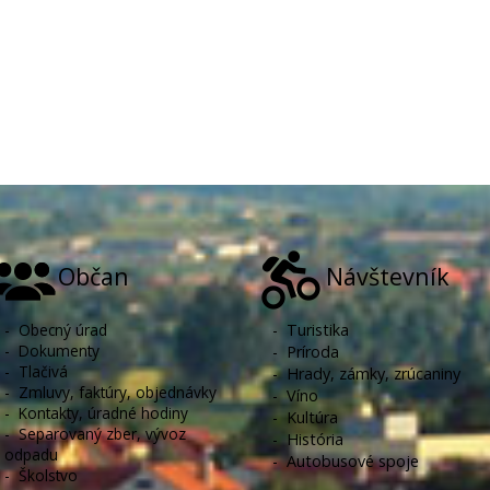
Občan
Návštevník
-
Obecný úrad
-
Turistika
-
Dokumenty
-
Príroda
-
Tlačivá
-
Hrady, zámky, zrúcaniny
-
Zmluvy, faktúry, objednávky
-
Víno
-
Kontakty, úradné hodiny
-
Kultúra
-
Separovaný zber, vývoz
-
História
odpadu
-
Autobusové spoje
-
Školstvo