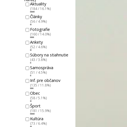
Aktuality
(184 / 16.1%)
Články
(56 / 4.9%)
Fotografie
(160 / 14.0%)
Ankety
(52 / 4.6%)
Súbory na stiahnutie
(43 / 3.8%)
Samospráva
(51 / 4.5%)
Inf. pre občanov
(135 / 11.8%)
Obec
(58 / 5.1%)
Šport
(181 / 15.9%)
Kultúra
(73 / 6.4%)