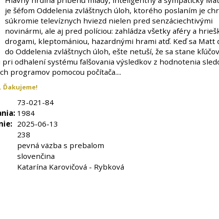
Hlavný hrdina príbehu mladý, inteligentný a sympatický Ma
je šéfom Oddelenia zvláštnych úloh, ktorého poslaním je chr
súkromie televíznych hviezd nielen pred senzáciechtivými
novinármi, ale aj pred políciou: zahládza všetky aféry a hrieš
drogami, kleptomániou, hazardnými hrami atď. Keď sa Matt 
do Oddelenia zvláštnych úloh, ešte netuší, že sa stane kľúčo
 pri odhalení systému falšovania výsledkov z hodnotenia sled
ych programov pomocou počítača....
. Ďakujeme!
73-021-84
nia:
1984
nie:
2025-06-13
238
pevná väzba s prebalom
slovenčina
Katarína Karovičová - Rybková