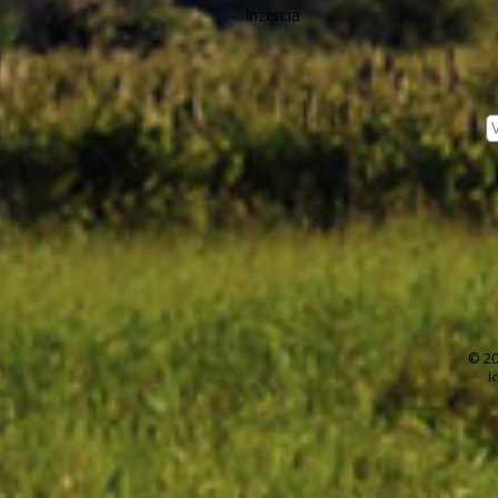
-
Inzercia
© 20
I