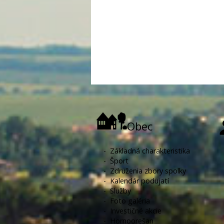
Obec
-
Základná charakteristika
-
Šport
-
Združenia zbory spolky
-
Kalendár podujatí
-
Služby
-
Foto galéria
-
Investičné akcie
-
Hornoorešan