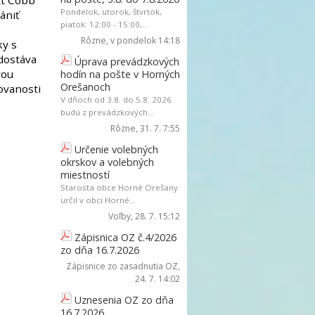
tt Cobb
Pondelok, utorok, štvrtok,
ániť
piatok: 12:00 - 15:00,...
Rôzne
, v pondelok 14:18
ky s
dostáva
Úprava prevádzkových
vou
hodín na pošte v Horných
Orešanoch
ovanosti
V dňoch od 3.8. do 5.8. 2026
budú z prevádzkových...
Rôzne
, 31. 7. 7:55
Určenie volebných
okrskov a volebných
miestností
Starosta obce Horné Orešany
určil v obci Horné...
Voľby
, 28. 7. 15:12
Zápisnica OZ č.4/2026
zo dňa 16.7.2026
Zápisnice zo zasadnutia OZ
,
24. 7. 14:02
Uznesenia OZ zo dňa
16.7.2026