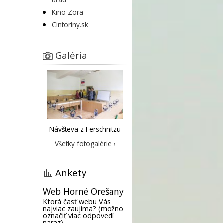
Kino Zora
Cintoríny.sk
Galéria
Návšteva z Ferschnitzu
Všetky fotogalérie ›
Ankety
Web Horné Orešany
Ktorá časť webu Vás
najviac zaujíma? (možno
označiť viac odpovedí
naraz)