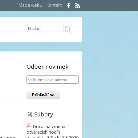
Mapa webu
Kontakt
Odber noviniek
Súbory
Dočasná zmena
otváracích hodín
na pošte, 3.8. do 7.8.2026