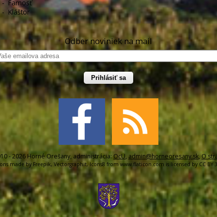
-
Farnosť
-
Kláštor
Odber noviniek na mail
Prihlásiť sa
10 - 2026 Horné Orešany, administrácia:
OcU
,
admin@horneoresany.sk
,
O str
cons made by
Freepik
,
Vectorgraphit
,
Icons8
from
www.flaticon.com
is licensed by
CC BY 3