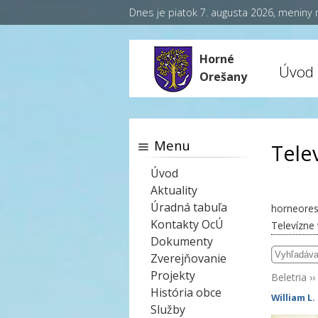
Dnes je piatok 7. augusta 2026, meniny
Horné
Úvod
Orešany
Menu
Tele
Úvod
Aktuality
Úradná tabuľa
horneores
Kontakty OcÚ
Televízne
Dokumenty
Zverejňovanie
Projekty
Beletria
››
História obce
William L
Služby