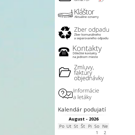
Kalendár podujatí
August - 2026
Po
Ut
St
Št
Pi
So
Ne
1
2