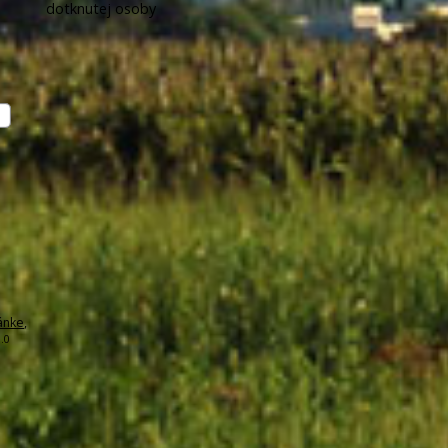
dotknutej osoby
ánke
,
.0