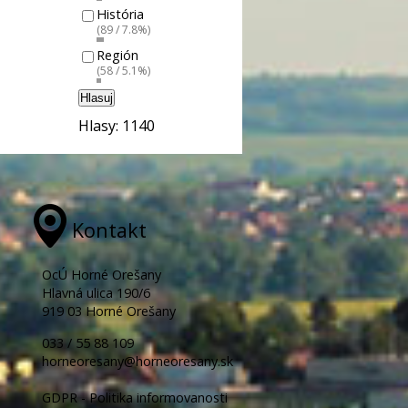
História
(89 / 7.8%)
Región
(58 / 5.1%)
Hlasuj
Hlasy: 1140
Kontakt
OcÚ Horné Orešany
Hlavná ulica 190/6
919 03 Horné Orešany
033 / 55 88 109
horneoresany@horneoresany.sk
GDPR - Politika informovanosti