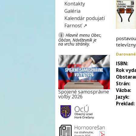
Kontakty
Galéria
Kalendár podujatí
Farnosť ↗
i
Hlavné menu Obec,
postavou
Občan, Návštevník je
na vrchu stránky.
televízn
Darované
ISBN:
Rok vyda
Obstara
Strán:
Väzba:
Spojené samosprávne
voľby 2026
Jazyk:
Preklad: