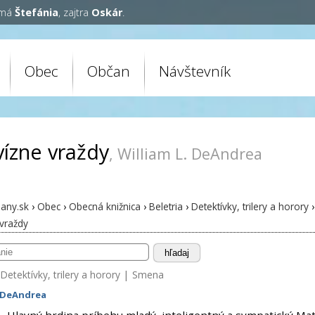
 má
Štefánia
, zajtra
Oskár
.
Obec
Občan
Návštevník
vízne vraždy
, William L. DeAndrea
any.sk
›
Obec
›
Obecná knižnica
›
Beletria
›
Detektívky, trilery a horory
›
 vraždy
hľadaj
Detektívky, trilery a horory
|
Smena
. DeAndrea