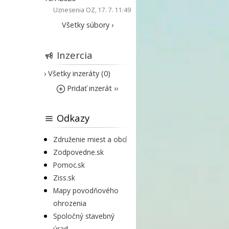
Uznesenia OZ
, 17. 7. 11:49
Všetky súbory ›
Inzercia
› Všetky inzeráty (0)
Pridať inzerát ››
Odkazy
Združenie miest a obcí
Zodpovedne.sk
Pomoc.sk
Ziss.sk
Mapy povodňového
ohrozenia
Spoločný stavebný
úrad