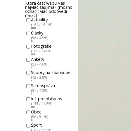
Ktorá časť webu Vás
najviac zaujíma? (možno
označiť viac odpovedí
naraz)
Aktuality
(184 / 16.1%)
Články
(56 / 4.9%)
Fotografie
(160 / 14.0%)
Ankety
(52 / 4.6%)
Súbory na stiahnutie
(43 / 3.8%)
Samospráva
(51 / 4.5%)
Inf. pre občanov
(135 / 11.8%)
Obec
(58 / 5.1%)
Šport
(181 / 15.9%)