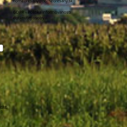
horneoresany@horneoresany.sk
GDPR - Politika informovanosti
dotknutej osoby
ánke
,
.0