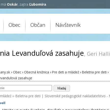
y má
Oskár
, zajtra
Ľubomíra
.
Obec
Občan
Návštevník
nia Levanduľová zasahuje
, Geri Hall
any.sk
›
Obec
›
Obecná knižnica
›
Pre deti a mládež
›
Beletria pre deti
›
evanduľová zasahuje
hľadaj
 mládež
››
Beletria pre deti
|
Slovenské pedagogické nakladateľstvo - 
well