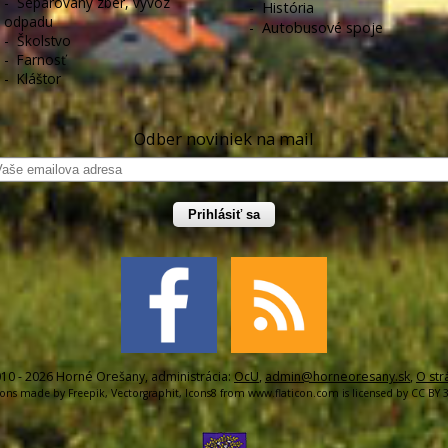
-
Separovaný zber, vývoz
-
História
odpadu
-
Autobusové spoje
-
Školstvo
-
Farnosť
-
Kláštor
Odber noviniek na mail
Prihlásiť sa
10 - 2026 Horné Orešany, administrácia:
OcU
,
admin@horneoresany.sk
,
O str
cons made by
Freepik
,
Vectorgraphit
,
Icons8
from
www.flaticon.com
is licensed by
CC BY 3