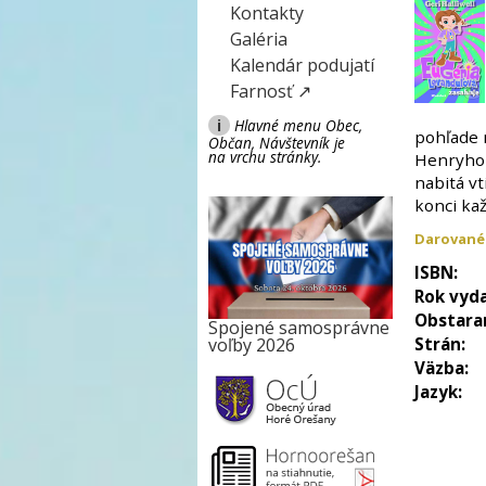
Kontakty
Galéria
Kalendár podujatí
Farnosť ↗
i
Hlavné menu Obec,
pohľade 
Občan, Návštevník je
na vrchu stránky.
Henryho 
nabitá vt
konci ka
Darované
ISBN:
Rok vyda
Obstara
Spojené samosprávne
Strán:
voľby 2026
Väzba:
Jazyk: