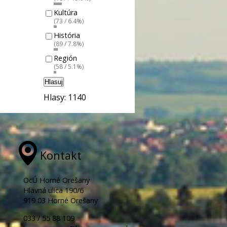
Kultúra
(73 / 6.4%)
História
(89 / 7.8%)
Región
(58 / 5.1%)
Hlasuj
Hlasy: 1140
Kontakt
OcÚ Horné Orešany
Hlavná ulica 190/6
919 03 Horné Orešany
033 / 55 88 109