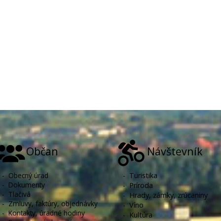
Občan
Návštevník
-
Obecný úrad
-
Turistika
-
Dokumenty
-
Príroda
-
Tlačivá
-
Hrady, zámky, zrúcaniny
-
Zmluvy, faktúry, objednávky
-
Víno
-
Kontakty, úradné hodiny
-
Kultúra