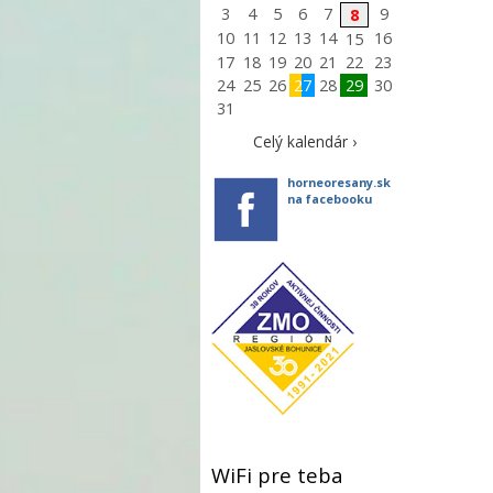
3
4
5
6
7
9
8
10
11
12
13
14
16
15
17
18
19
20
21
22
23
24
25
26
27
28
29
30
31
Celý kalendár ›
horneoresany.sk
na facebooku
WiFi pre teba