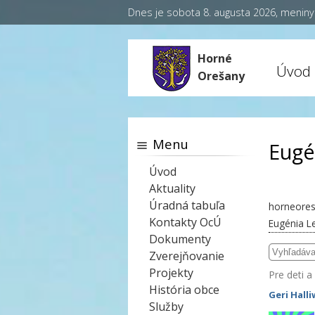
Dnes je sobota 8. augusta 2026, menin
Horné
Úvod
Orešany
Menu
Eugé
Úvod
Aktuality
Úradná tabuľa
horneores
Kontakty OcÚ
Eugénia L
Dokumenty
Zverejňovanie
Projekty
Pre deti a
História obce
Geri Halli
Služby