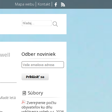
Mapa webu
Kontakt
Odber noviniek
iwell
Súbory
Mladé letá
Zverejnenie počtu
obyvateľov ku dňu
vyhlásenia volieb v r. 2026