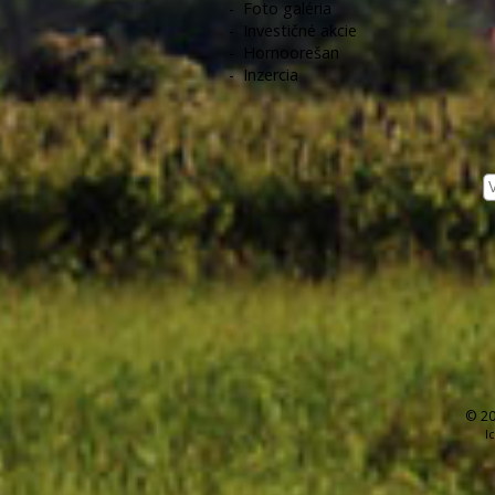
-
Foto galéria
-
Investičné akcie
-
Hornoorešan
-
Inzercia
© 20
I