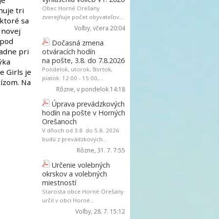
Je
Obec Horné Orešany
uje tri
zverejňuje počet obyvateľov...
 ktoré sa
Voľby
, včera 20:04
 novej
 pod
Dočasná zmena
adne pri
otváracích hodín
na pošte, 3.8. do 7.8.2026
ýka
Pondelok, utorok, štvrtok,
 Girls je
piatok: 12:00 - 15:00,...
vízom. Na
Rôzne
, v pondelok 14:18
Úprava prevádzkových
hodín na pošte v Horných
Orešanoch
V dňoch od 3.8. do 5.8. 2026
budú z prevádzkových...
Rôzne
, 31. 7. 7:55
Určenie volebných
okrskov a volebných
miestností
Starosta obce Horné Orešany
určil v obci Horné...
Voľby
, 28. 7. 15:12