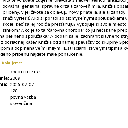
Vitajte vo svete Eugénie, dievčaťa s neuveriteľnou fantáziou! 
odvážna, geniálna, správne drzá a zároveň milá. Knižka obsah
príbehy. V jej živote sa objavujú nový priatelia, ale aj záhady,
snaží vyriešiť. Ako si poradí so zlomyseľnými spolužiačkami v
škole, keď sa jej rodičia presťahujú? Vybojuje si svoje miesto
slnkom? A čo je to tá "čarovná choroba" čo ju nečakane prep
na pekného spolužiaka? A podarí sa jej zachrániť slávneho str
z poriadnej kaše? Knižka od známej speváčky zo skupiny Spice
ipom a doplnená veľmi milými ilustráciami, skvelými tipmi a k
ždého príbehu nájdete malé ponaučenie.
. Ďakujeme!
788010017133
nia:
2009
nie:
2025-07-07
128
pevná väzba
slovenčina