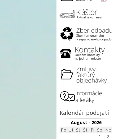
Kalendár podujatí
August - 2026
Po
Ut
St
Št
Pi
So
Ne
1
2