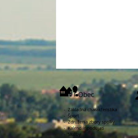
Obec
-
Základná charakteristika
-
Šport
-
Združenia zbory spolky
-
Kalendár podujatí
-
Služby