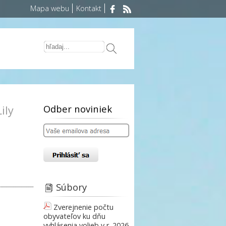
Mapa webu
Kontakt
Odber noviniek
Lily
Súbory
Zverejnenie počtu
obyvateľov ku dňu
vyhlásenia volieb v r. 2026