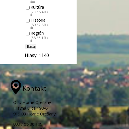
Kultúra
(73 / 6.4%)
História
(89 / 7.8%)
Región
(58 / 5.1%)
Hlasuj
Hlasy: 1140
Kontakt
OcÚ Horné Orešany
Hlavná ulica 190/6
919 03 Horné Orešany
033 / 55 88 109