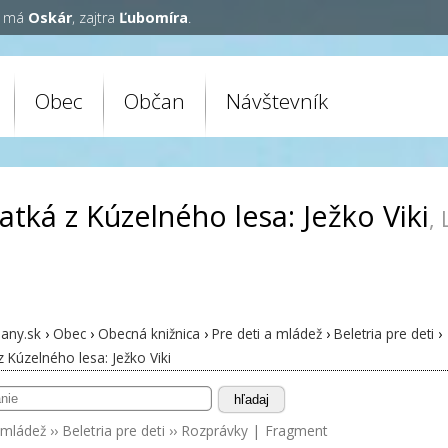
y má
Oskár
, zajtra
Ľubomíra
.
Obec
Občan
Návštevník
atká z Kúzelného lesa: Ježko Viki
, 
any.sk
›
Obec
›
Obecná knižnica
›
Pre deti a mládež
›
Beletria pre deti
›
z Kúzelného lesa: Ježko Viki
hľadaj
 mládež
››
Beletria pre deti
››
Rozprávky
|
Fragment