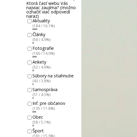
Ktorá časť webu Vás
najviac zaujíma? (možno
označiť viac odpovedí
naraz)
Aktuality
(184 / 16.1%)
Články
(56 / 4.9%)
Fotografie
(160 / 14.0%)
Ankety
(52 / 4.6%)
Súbory na stiahnutie
(43 / 3.8%)
Samospráva
(51 / 4.5%)
Inf. pre občanov
(135 / 11.8%)
Obec
(58 / 5.1%)
Šport
(181 / 15.9%)