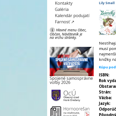
Kontakty
Lily Small
Galéria
Kalendár podujatí
Farnosť ↗
i
Hlavné menu Obec,
Občan, Návštevník je
na vrchu stránky.
Nestíhajú
musí pomô
najmenší
knižky n
Kúpu pod
ISBN:
Spojené samosprávne
Rok vyda
voľby 2026
Obstara
Strán:
Väzba:
Jazyk:
Odporúč
Pôvodný