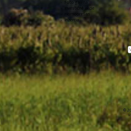
-
Foto galéria
-
Investičné akcie
-
Hornoorešan
-
Inzercia
© 20
I