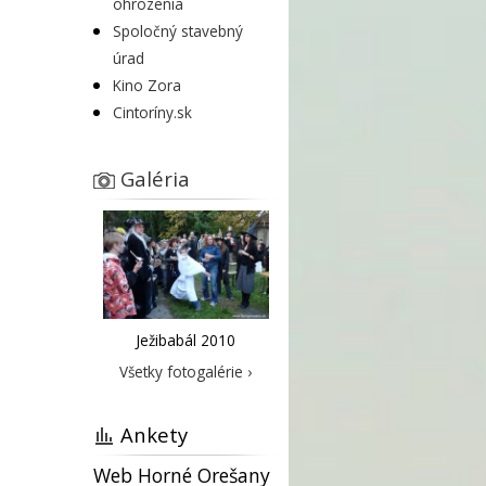
ohrozenia
Spoločný stavebný
úrad
Kino Zora
Cintoríny.sk
Galéria
Ježibabál 2010
Všetky fotogalérie ›
Ankety
Web Horné Orešany