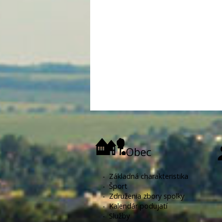
Obec
-
Základná charakteristika
-
Šport
-
Združenia zbory spolky
-
Kalendár podujatí
-
Služby