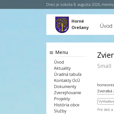
Dnes je sobota 8. augusta 2026, menin
Horné
Úvod
Orešany
Menu
Zvier
Úvod
Small
Aktuality
Úradná tabuľa
Kontakty OcÚ
horneores
Dokumenty
Zvieratká 
Zverejňovanie
Projekty
História obce
Pre deti a
Služby