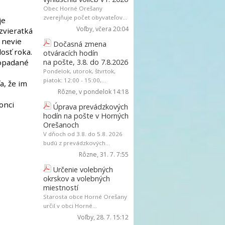
Obec Horné Orešany
zverejňuje počet obyvateľov...
je
Voľby
, včera 20:04
 zvieratká
ž nevie
Dočasná zmena
losť roka.
otváracích hodín
popadané
na pošte, 3.8. do 7.8.2026
Pondelok, utorok, štvrtok,
piatok: 12:00 - 15:00,...
a, že im
Rôzne
, v pondelok 14:18
onci
Úprava prevádzkových
hodín na pošte v Horných
Orešanoch
V dňoch od 3.8. do 5.8. 2026
budú z prevádzkových...
Rôzne
, 31. 7. 7:55
Určenie volebných
okrskov a volebných
miestností
Starosta obce Horné Orešany
určil v obci Horné...
Voľby
, 28. 7. 15:12