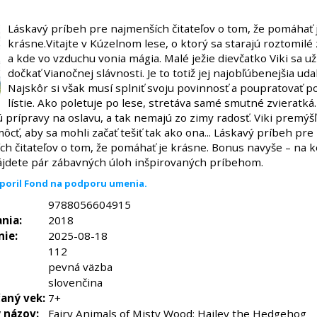
Láskavý príbeh pre najmenších čitateľov o tom, že pomáhať 
krásne.Vitajte v Kúzelnom lese, o ktorý sa starajú roztomilé
a kde vo vzduchu vonia mágia. Malé ježie dievčatko Viki sa u
dočkať Vianočnej slávnosti. Je to totiž jej najobľúbenejšia uda
Najskôr si však musí splniť svoju povinnosť a poupratovať 
lístie. Ako poletuje po lese, stretáva samé smutné zvieratká.
 prípravy na oslavu, a tak nemajú zo zimy radosť. Viki premýšľ
cť, aby sa mohli začať tešiť tak ako ona... Láskavý príbeh pre
ch čitateľov o tom, že pomáhať je krásne. Bonus navyše – na k
ájdete pár zábavných úloh inšpirovaných príbehom.
poril Fond na podporu umenia.
9788056604915
nia:
2018
nie:
2025-08-18
112
pevná väzba
slovenčina
aný vek:
7+
 názov:
Fairy Animals of Misty Wood: Hailey the Hedgehog