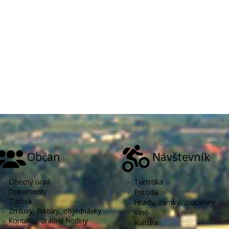
Občan
Návštevník
-
Obecný úrad
-
Turistika
-
Dokumenty
-
Príroda
-
Tlačivá
-
Hrady, zámky, zrúcaniny
-
Zmluvy, faktúry, objednávky
-
Víno
-
Kontakty, úradné hodiny
-
Kultúra