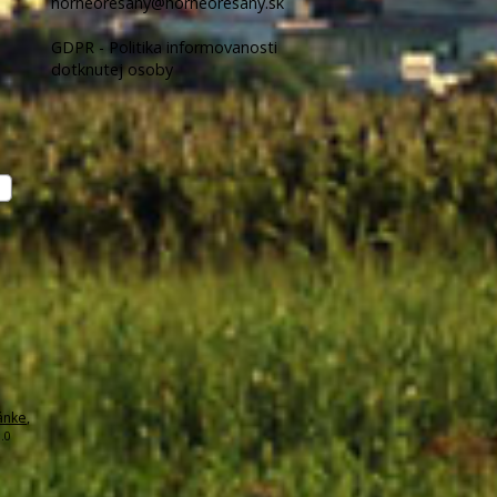
horneoresany@horneoresany.sk
GDPR - Politika informovanosti
dotknutej osoby
ánke
,
.0