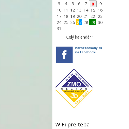
3
4
5
6
7
9
8
10
11
12
13
14
16
15
17
18
19
20
21
22
23
24
25
26
27
28
29
30
31
Celý kalendár ›
horneoresany.sk
na facebooku
WiFi pre teba