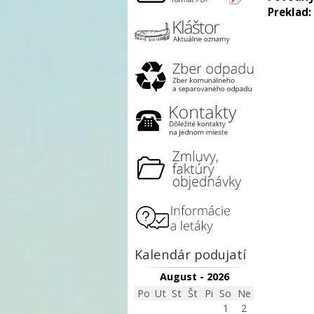
Preklad:
Kalendár podujatí
August - 2026
Po
Ut
St
Št
Pi
So
Ne
1
2