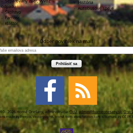
-
Separovaný zber, vývoz
-
História
odpadu
-
Autobusové spoje
-
Školstvo
-
Farnosť
-
Kláštor
Odber noviniek na mail
Prihlásiť sa
10 - 2026 Horné Orešany, administrácia:
OcU
,
admin@horneoresany.sk
,
O str
cons made by
Freepik
,
Vectorgraphit
,
Icons8
from
www.flaticon.com
is licensed by
CC BY 3