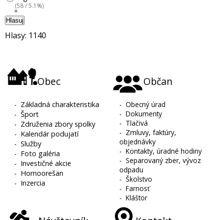
(58 / 5.1%)
Hlasuj
Hlasy: 1140
Obec
Občan
-
Základná charakteristika
-
Obecný úrad
-
Dokumenty
-
Šport
-
Tlačivá
-
Združenia zbory spolky
-
Zmluvy, faktúry,
-
Kalendár podujatí
objednávky
-
Služby
-
Kontakty, úradné hodiny
-
Foto galéria
-
Separovaný zber, vývoz
-
Investičné akcie
odpadu
-
Hornoorešan
-
Školstvo
-
Inzercia
-
Farnosť
-
Kláštor