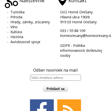
Návštevník
Kontakt
-
Turistika
OcÚ Horné Orešany
-
Príroda
Hlavná ulica 190/6
-
Hrady, zámky, zrúcaniny
919 03 Horné Orešany
-
Víno
033 / 55 88 109
-
Kultúra
horneoresany@horneoresany.s
-
História
-
Autobusové spoje
GDPR - Politika
informovanosti dotknutej
osoby
Odber noviniek na mail
Prihlásiť sa