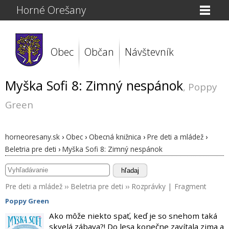
Horné Orešany
Obec
Občan
Návštevník
Myška Sofi 8: Zimný nespánok
, Poppy
Green
horneoresany.sk
›
Obec
›
Obecná knižnica
›
Pre deti a mládež
›
Beletria pre deti
›
Myška Sofi 8: Zimný nespánok
hľadaj
Pre deti a mládež
››
Beletria pre deti
››
Rozprávky
|
Fragment
Poppy Green
Ako môže niekto spať, keď je so snehom taká
skvelá zábava?! Do lesa konečne zavítala zima a