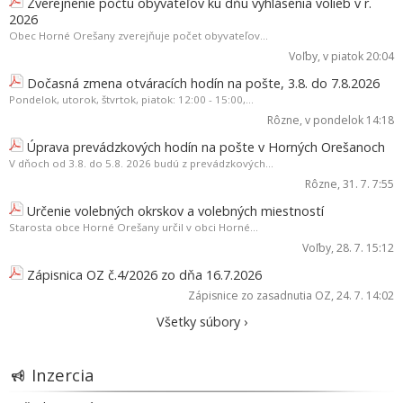
Zverejnenie počtu obyvateľov ku dňu vyhlásenia volieb v r.
2026
Obec Horné Orešany zverejňuje počet obyvateľov...
Voľby
, v piatok 20:04
Dočasná zmena otváracích hodín na pošte, 3.8. do 7.8.2026
Pondelok, utorok, štvrtok, piatok: 12:00 - 15:00,...
Rôzne
, v pondelok 14:18
Úprava prevádzkových hodín na pošte v Horných Orešanoch
V dňoch od 3.8. do 5.8. 2026 budú z prevádzkových...
Rôzne
, 31. 7. 7:55
Určenie volebných okrskov a volebných miestností
Starosta obce Horné Orešany určil v obci Horné...
Voľby
, 28. 7. 15:12
Zápisnica OZ č.4/2026 zo dňa 16.7.2026
Zápisnice zo zasadnutia OZ
, 24. 7. 14:02
Všetky súbory ›
Inzercia