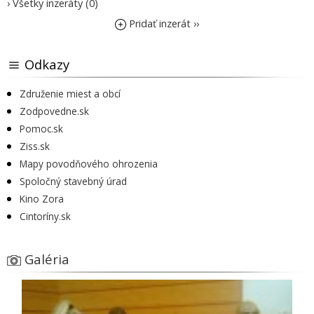
› Všetky inzeráty (0)
Pridať inzerát ››
Odkazy
Združenie miest a obcí
Zodpovedne.sk
Pomoc.sk
Ziss.sk
Mapy povodňového ohrozenia
Spoločný stavebný úrad
Kino Zora
Cintoríny.sk
Galéria