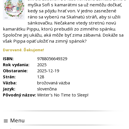
myška Sofi s kamarátmi sa už nemôžu dočkať,
kedy sa pôjdu hrať von. V jedno zasnežené
ráno sa vyberú na Skalnatú stráň, aby si užili
sánkovačku. Nečakane vtedy stretnú novú
kamarátku Pippu, ktorú prebudili zo zimného spánku.
Spoločne jej ukážu, aká môže byť zima zábavná. Dokáže sa
však Pippa opäť uložiť na zimný spánok?
Darované. Ďakujeme!
ISBN:
9788056649329
Rok vydania:
2025
Obstaranie:
2025-12-19
Strán:
128
Väzba:
brožovaná väzba
Jazyk:
slovenčina
Pôvodný názov:
Winter's No Time to Sleep!
Menu