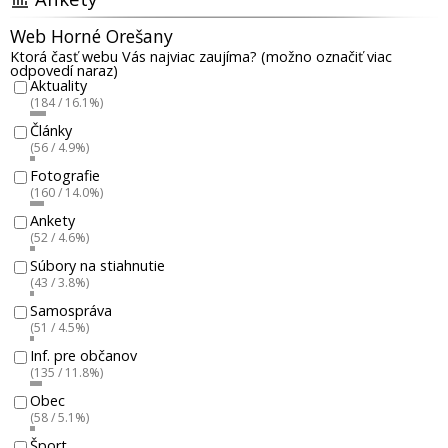
Web Horné Orešany
Ktorá časť webu Vás najviac zaujíma? (možno označiť viac
odpovedí naraz)
Aktuality
(184 / 16.1%)
Články
(56 / 4.9%)
Fotografie
(160 / 14.0%)
Ankety
(52 / 4.6%)
Súbory na stiahnutie
(43 / 3.8%)
Samospráva
(51 / 4.5%)
Inf. pre občanov
(135 / 11.8%)
Obec
(58 / 5.1%)
Šport