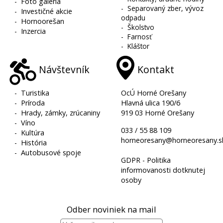
-
Foto galéria
-
Separovaný zber, vývoz
-
Investičné akcie
odpadu
-
Hornoorešan
-
Školstvo
-
Inzercia
-
Farnosť
-
Kláštor
Návštevník
Kontakt
-
Turistika
OcÚ Horné Orešany
-
Príroda
Hlavná ulica 190/6
-
Hrady, zámky, zrúcaniny
919 03 Horné Orešany
-
Víno
033 / 55 88 109
-
Kultúra
horneoresany@horneoresany.s
-
História
-
Autobusové spoje
GDPR - Politika
informovanosti dotknutej
osoby
Odber noviniek na mail