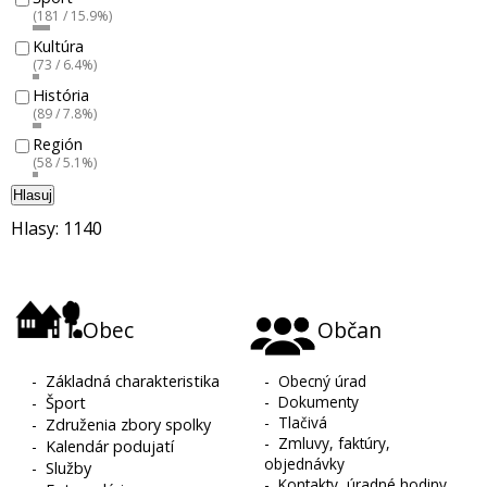
(181 / 15.9%)
Kultúra
(73 / 6.4%)
História
(89 / 7.8%)
Región
(58 / 5.1%)
Hlasuj
Hlasy: 1140
Obec
Občan
-
Základná charakteristika
-
Obecný úrad
-
Dokumenty
-
Šport
-
Tlačivá
-
Združenia zbory spolky
-
Zmluvy, faktúry,
-
Kalendár podujatí
objednávky
-
Služby
-
Kontakty, úradné hodiny