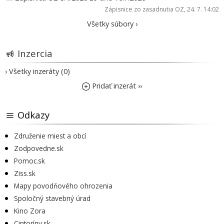
Zápisnice zo zasadnutia OZ
, 24. 7. 14:02
Všetky súbory ›
Inzercia
› Všetky inzeráty (0)
Pridať inzerát ››
Odkazy
Združenie miest a obcí
Zodpovedne.sk
Pomoc.sk
Ziss.sk
Mapy povodňového ohrozenia
Spoločný stavebný úrad
Kino Zora
Cintoríny.sk