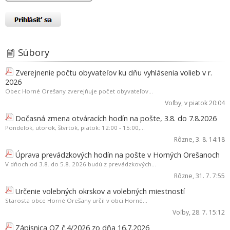
Súbory
Zverejnenie počtu obyvateľov ku dňu vyhlásenia volieb v r.
2026
Obec Horné Orešany zverejňuje počet obyvateľov...
Voľby
, v piatok 20:04
Dočasná zmena otváracích hodín na pošte, 3.8. do 7.8.2026
Pondelok, utorok, štvrtok, piatok: 12:00 - 15:00,...
Rôzne
, 3. 8. 14:18
Úprava prevádzkových hodín na pošte v Horných Orešanoch
V dňoch od 3.8. do 5.8. 2026 budú z prevádzkových...
Rôzne
, 31. 7. 7:55
Určenie volebných okrskov a volebných miestností
Starosta obce Horné Orešany určil v obci Horné...
Voľby
, 28. 7. 15:12
Zápisnica OZ č.4/2026 zo dňa 16.7.2026