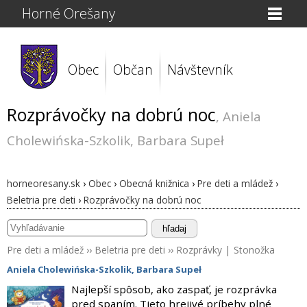
Horné Orešany
Obec
Občan
Návštevník
Rozprávočky na dobrú noc
, Aniela
Cholewińska-Szkolik, Barbara Supeł
horneoresany.sk
›
Obec
›
Obecná knižnica
›
Pre deti a mládež
›
Beletria pre deti
›
Rozprávočky na dobrú noc
hľadaj
Pre deti a mládež
››
Beletria pre deti
››
Rozprávky
|
Stonožka
Aniela Cholewińska-Szkolik
,
Barbara Supeł
Najlepší spôsob, ako zaspať, je rozprávka
pred spaním. Tieto hrejivé príbehy plné