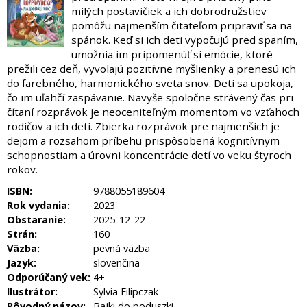
milých postavičiek a ich dobrodružstiev
pomôžu najmenším čitateľom pripraviť sa na
spánok. Keď si ich deti vypočujú pred spaním,
umožnia im pripomenúť si emócie, ktoré
prežili cez deň, vyvolajú pozitívne myšlienky a prenesú ich
do farebného, harmonického sveta snov. Deti sa upokoja,
čo im uľahčí zaspávanie. Navyše spoločne strávený čas pri
čítaní rozprávok je neoceniteľným momentom vo vzťahoch
rodičov a ich detí. Zbierka rozprávok pre najmenších je
dejom a rozsahom príbehu prispôsobená kognitívnym
schopnostiam a úrovni koncentrácie detí vo veku štyroch
rokov.
ISBN:
9788055189604
Rok vydania:
2023
Obstaranie:
2025-12-22
Strán:
160
Väzba:
pevná väzba
Jazyk:
slovenčina
Odporúčaný vek:
4+
Ilustrátor:
Sylvia Filipczak
Pôvodný názov:
Bajki do poduszki