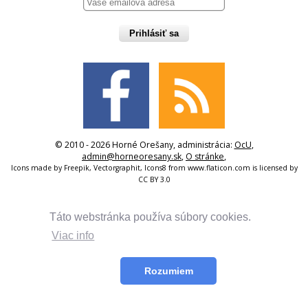
Prihlásiť sa
© 2010 - 2026 Horné Orešany, administrácia:
OcU
,
admin@horneoresany.sk
,
O stránke
,
Icons made by
Freepik
,
Vectorgraphit
,
Icons8
from
www.flaticon.com
is licensed by
CC BY 3.0
Táto webstránka používa súbory cookies.
Viac info
Rozumiem