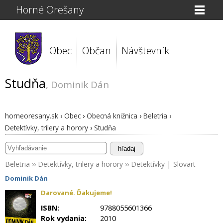
Horné Orešany
Obec
Občan
Návštevník
Studňa
, Dominik Dán
horneoresany.sk
›
Obec
›
Obecná knižnica
›
Beletria
›
Detektívky, trilery a horory
›
Studňa
hľadaj
Beletria
››
Detektívky, trilery a horory
››
Detektívky
|
Slovart
Dominik Dán
Darované. Ďakujeme!
ISBN:
9788055601366
Rok vydania:
2010