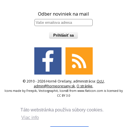
Odber noviniek na mail
Prihlásiť sa
© 2010 - 2026 Horné Orešany, administrácia:
OcU
,
admin@horneoresany.sk
,
O stránke
,
Icons made by
Freepik
,
Vectorgraphit
,
Icons8
from
www.flaticon.com
is licensed by
CC BY 3.0
Táto webstránka používa súbory cookies.
Viac info