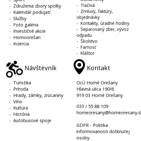
-
Tlačivá
-
Združenia zbory spolky
-
Zmluvy, faktúry,
-
Kalendár podujatí
objednávky
-
Služby
-
Kontakty, úradné hodiny
-
Foto galéria
-
Separovaný zber, vývoz
-
Investičné akcie
odpadu
-
Hornoorešan
-
Školstvo
-
Inzercia
-
Farnosť
-
Kláštor
Návštevník
Kontakt
-
Turistika
OcÚ Horné Orešany
-
Príroda
Hlavná ulica 190/6
-
Hrady, zámky, zrúcaniny
919 03 Horné Orešany
-
Víno
033 / 55 88 109
-
Kultúra
horneoresany@horneoresany.s
-
História
-
Autobusové spoje
GDPR - Politika
informovanosti dotknutej
osoby