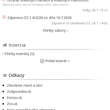
Určenie volebných okrskov a volebných miestností
Starosta obce Horné Orešany určil v obci Horné...
Voľby
, 28. 7. 15:12
Zápisnica OZ č.4/2026 zo dňa 16.7.2026
Zápisnice zo zasadnutia OZ
, 24. 7. 14:02
Všetky súbory ›
Inzercia
› Všetky inzeráty (0)
Pridať inzerát ››
Odkazy
Združenie miest a obcí
Zodpovedne.sk
Pomoc.sk
Ziss.sk
Mapy povodňového ohrozenia