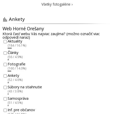
Všetky fotogalérie ›
Ankety
Web Horné Orešany
Ktorá časť webu Vás najviac zaujíma? (možno označiť viac
odpovedí naraz)
Aktuality
(184 / 16.1%)
Články
(56 / 4.9%)
Fotografie
(160 / 14.0%)
Ankety
(52 / 4.6%)
Súbory na stiahnutie
(43 / 3.8%)
Samospráva
(51 / 4.5%)
Inf. pre občanov