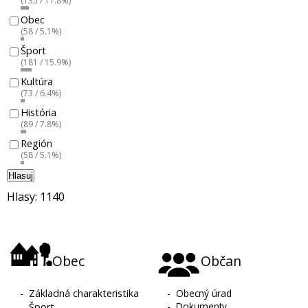
(135 / 11.8%)
Obec
(58 / 5.1%)
Šport
(181 / 15.9%)
Kultúra
(73 / 6.4%)
História
(89 / 7.8%)
Región
(58 / 5.1%)
Hlasuj
Hlasy: 1140
Obec
Občan
-
Základná charakteristika
-
Obecný úrad
-
Dokumenty
-
Šport