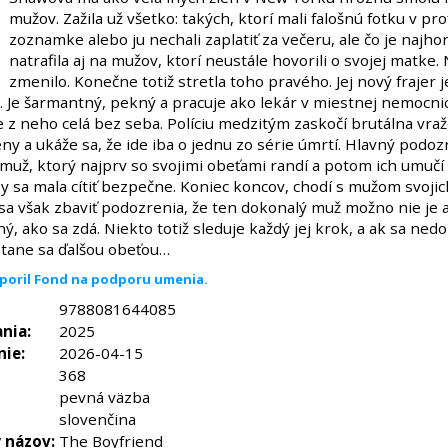
mužov. Zažila už všetko: takých, ktorí mali falošnú fotku v pro
zoznamke alebo ju nechali zaplatiť za večeru, ale čo je najhor
natrafila aj na mužov, ktorí neustále hovorili o svojej matke. 
zmenilo. Konečne totiž stretla toho pravého. Jej nový frajer 
. Je šarmantný, pekný a pracuje ako lekár v miestnej nemocnic
e z neho celá bez seba. Políciu medzitým zaskočí brutálna vra
ny a ukáže sa, že ide iba o jednu zo série úmrtí. Hlavný podozr
už, ktorý najprv so svojimi obeťami randí a potom ich umučí a
y sa mala cítiť bezpečne. Koniec koncov, chodí s mužom svojic
a však zbaviť podozrenia, že ten dokonalý muž možno nie je a
, ako sa zdá. Niekto totiž sleduje každý jej krok, a ak sa nedo
stane sa ďalšou obeťou…
poril Fond na podporu umenia.
9788081644085
nia:
2025
nie:
2026-04-15
368
pevná väzba
slovenčina
 názov:
The Boyfriend