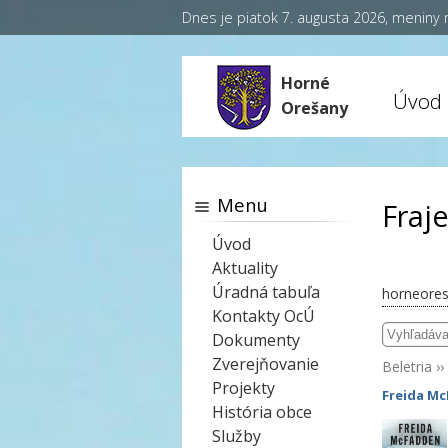
Dnes je piatok 7. augusta 2026, meniny
Horné
Úvod
Orešany
Menu
Fraje
Úvod
Aktuality
Úradná tabuľa
horneores
Kontakty OcÚ
Dokumenty
Zverejňovanie
Beletria
››
Projekty
Freida M
História obce
Služby