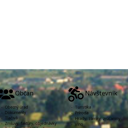
Občan
Návštevník
-
Obecný úrad
-
Turistika
-
Dokumenty
-
Príroda
-
Tlačivá
-
Hrady, zámky, zrúcaniny
-
Zmluvy, faktúry, objednávky
-
Víno