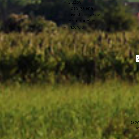
-
Služby
-
Foto galéria
-
Investičné akcie
-
Hornoorešan
-
Inzercia
© 20
I