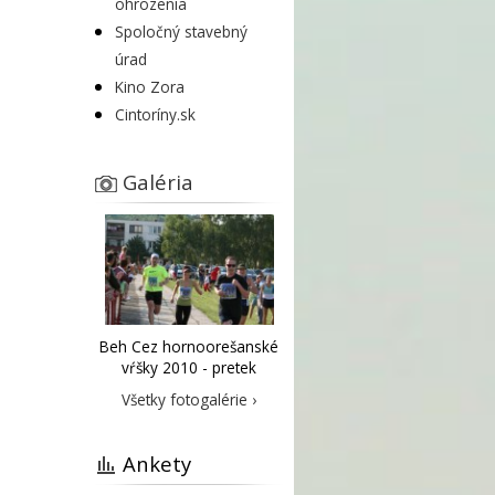
ohrozenia
Spoločný stavebný
úrad
Kino Zora
Cintoríny.sk
Galéria
Beh Cez hornoorešanské
vŕšky 2010 - pretek
Všetky fotogalérie ›
Ankety