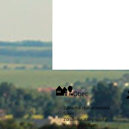
Obec
-
Základná charakteristika
-
Šport
-
Združenia zbory spolky
-
Kalendár podujatí