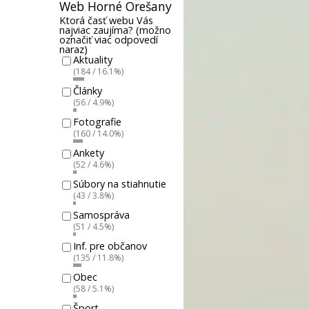
Web Horné Orešany
Ktorá časť webu Vás
najviac zaujíma? (možno
označiť viac odpovedí
naraz)
Aktuality
(184 / 16.1%)
Články
(56 / 4.9%)
Fotografie
(160 / 14.0%)
Ankety
(52 / 4.6%)
Súbory na stiahnutie
(43 / 3.8%)
Samospráva
(51 / 4.5%)
Inf. pre občanov
(135 / 11.8%)
Obec
(58 / 5.1%)
Šport