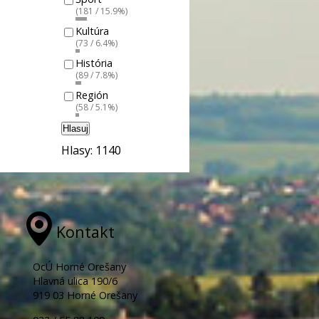
(181 / 15.9%)
Kultúra
(73 / 6.4%)
História
(89 / 7.8%)
Región
(58 / 5.1%)
Hlasuj
Hlasy: 1140
Kontakt
OcÚ Horné Orešany
Hlavná ulica 190/6
919 03 Horné Orešany