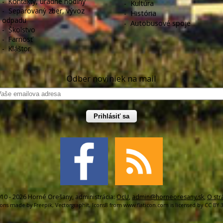
-
Kontakty, úradné hodiny
-
Kultúra
-
Separovaný zber, vývoz
-
História
odpadu
-
Autobusové spoje
-
Školstvo
-
Farnosť
-
Kláštor
Odber noviniek na mail
Prihlásiť sa
10 - 2026 Horné Orešany, administrácia:
OcU
,
admin@horneoresany.sk
,
O str
cons made by
Freepik
,
Vectorgraphit
,
Icons8
from
www.flaticon.com
is licensed by
CC BY 3