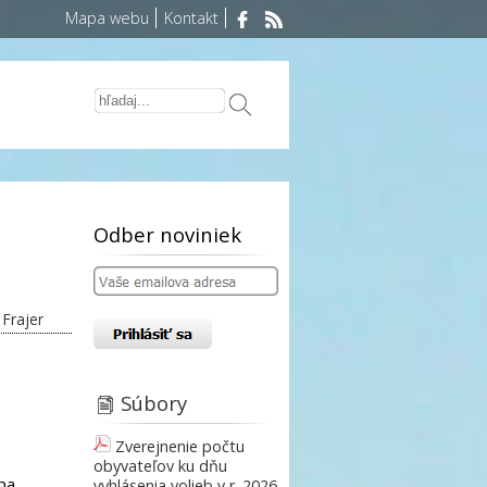
Mapa webu
Kontakt
Odber noviniek
Frajer
Súbory
Zverejnenie počtu
obyvateľov ku dňu
na
vyhlásenia volieb v r. 2026