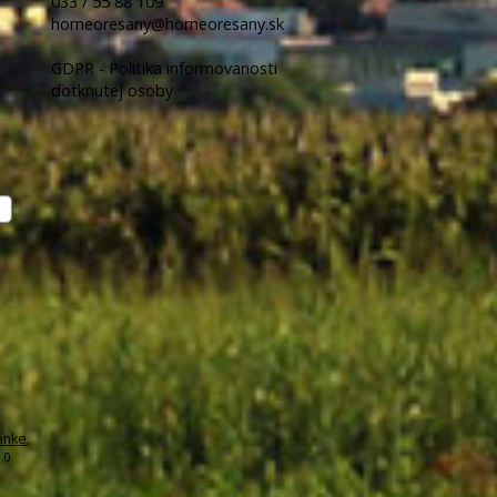
033 / 55 88 109
horneoresany@horneoresany.sk
GDPR - Politika informovanosti
dotknutej osoby
ánke
,
.0