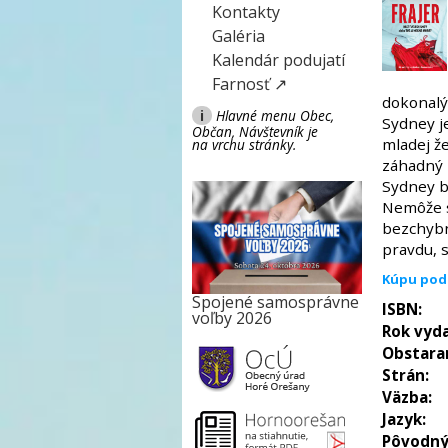
Kontakty
Galéria
Kalendár podujatí
Farnosť ↗
dokonalý
i
Hlavné menu Obec,
Sydney j
Občan, Návštevník je
mladej že
na vrchu stránky.
záhadný m
Sydney b
Nemôže s
bezchybný
pravdu, 
Kúpu pod
Spojené samosprávne
ISBN:
voľby 2026
Rok vyda
Obstara
Strán:
Väzba:
Jazyk:
Pôvodný