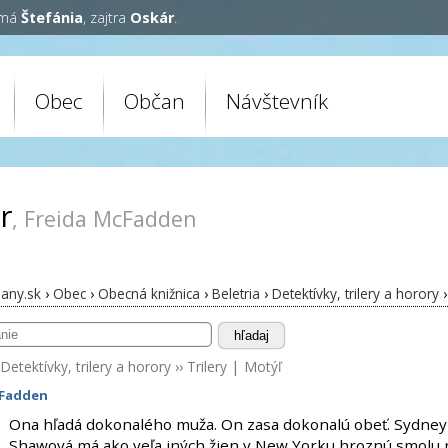
 má
Štefánia
, zajtra
Oskár
.
Obec
Občan
Návštevník
r
, Freida McFadden
any.sk
›
Obec
›
Obecná knižnica
›
Beletria
›
Detektívky, trilery a horory
›
hľadaj
Detektívky, trilery a horory
››
Trilery
|
Motýľ
cFadden
Ona hľadá dokonalého muža. On zasa dokonalú obeť. Sydney
Shawová má ako veľa iných žien v New Yorku hroznú smolu 