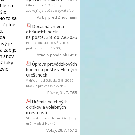
file na
Obec Horné Orešany
zverejňuje počet obyvateľov...
šie,
Voľby
, pred 2 hodinami
No to sa
je úplne
Dočasná zmena
i.
otváracích hodín
žda
na pošte, 3.8. do 7.8.2026
ivý je
Pondelok, utorok, štvrtok,
piatok: 12:00 - 15:00,...
 zabije.
Rôzne
, v pondelok 14:18
h snov.
ž taký
Úprava prevádzkových
zvie
hodín na pošte v Horných
Orešanoch
V dňoch od 3.8. do 5.8. 2026
budú z prevádzkových...
Rôzne
, 31. 7. 7:55
Určenie volebných
okrskov a volebných
miestností
Starosta obce Horné Orešany
určil v obci Horné...
Voľby
, 28. 7. 15:12