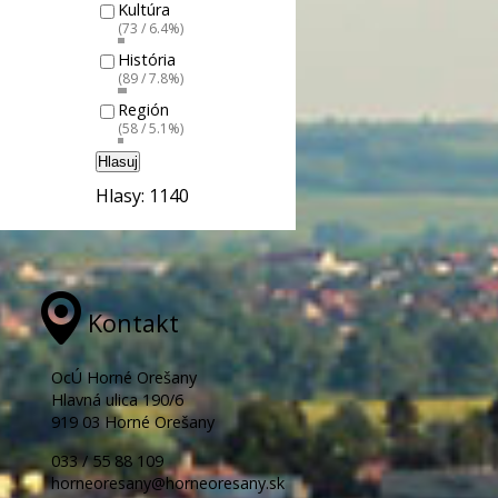
Kultúra
(73 / 6.4%)
História
(89 / 7.8%)
Región
(58 / 5.1%)
Hlasuj
Hlasy: 1140
Kontakt
OcÚ Horné Orešany
Hlavná ulica 190/6
919 03 Horné Orešany
033 / 55 88 109
horneoresany@horneoresany.sk