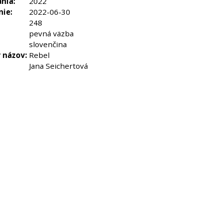
nia:
2022
nie:
2022-06-30
248
pevná väzba
slovenčina
 názov:
Rebel
Jana Seichertová