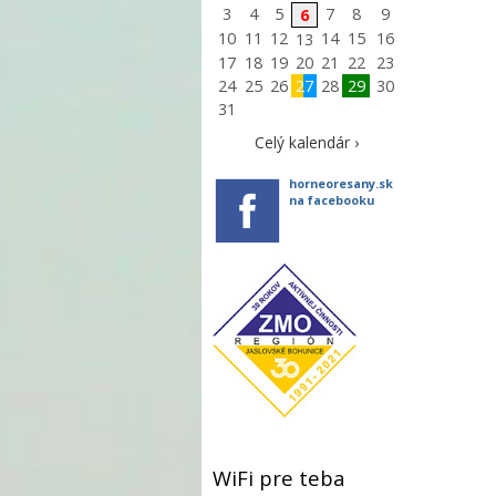
3
4
5
7
8
9
6
10
11
12
14
15
16
13
17
18
19
20
21
22
23
24
25
26
27
28
29
30
31
Celý kalendár ›
horneoresany.sk
na facebooku
WiFi pre teba