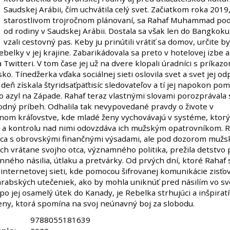
Saudskej Arábii, čím uchvátila celý svet. Začiatkom roka 2019
starostlivom trojročnom plánovaní, sa Rahaf Muhammad poda
od rodiny v Saudskej Arábii. Dostala sa však len do Bangkoku,
vzali cestovný pas. Keby ju prinútili vrátiť sa domov, určite by 
ebelky v jej krajine. Zabarikádovala sa preto v hotelovej izbe a
a Twitteri. V tom čase jej už na dvere klopali úradníci s príkaz
isko. Tínedžerka vďaka sociálnej sieti oslovila svet a svet jej o
 deň získala štyridsaťpäťtisíc sledovateľov a tí jej napokon pom
o azyl na Západe. Rahaf teraz vlastnými slovami porozprávala 
dný príbeh. Odhalila tak nevypovedané pravdy o živote v
nom kráľovstve, kde mladé ženy vychovávajú v systéme, ktorý
a a kontrolu nad nimi odovzdáva ich mužským opatrovníkom. R
úca s obrovskými finančnými výsadami, ale pod dozorom mužs
ch vrátane svojho otca, významného politika, prežila detstvo 
ého násilia, útlaku a pretvárky. Od prvých dní, ktoré Rahaf s
 internetovej sieti, kde pomocou šifrovanej komunikácie zisťo
rabských utečeniek, ako by mohla uniknúť pred násilím vo sv
ž po jej osamelý útek do Kanady, je Rebelka strhujúci a inšpirat
eny, ktorá spomína na svoj neúnavný boj za slobodu.
9788055181639