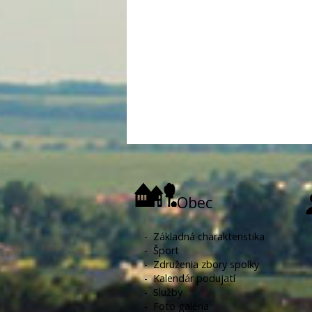
Obec
-
Základná charakteristika
-
Šport
-
Združenia zbory spolky
-
Kalendár podujatí
-
Služby
-
Foto galéria