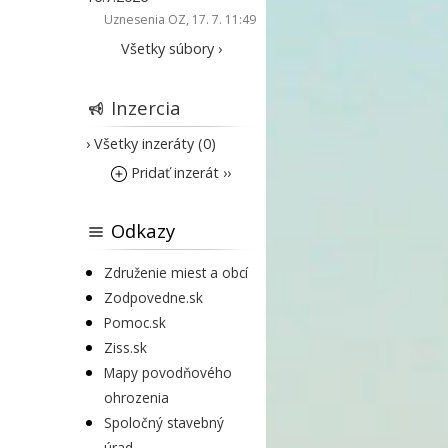
Uznesenia OZ
, 17. 7. 11:49
Všetky súbory ›
Inzercia
› Všetky inzeráty (0)
Pridať inzerát ››
Odkazy
Združenie miest a obcí
Zodpovedne.sk
Pomoc.sk
Ziss.sk
Mapy povodňového
ohrozenia
Spoločný stavebný
úrad