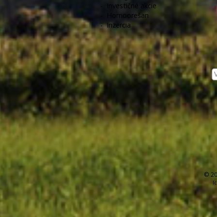
-
Investičné akcie
-
Hornoorešan
-
Inzercia
© 20
I