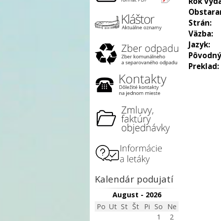
Rok vyda
Obstara
Strán:
Väzba:
Jazyk:
Pôvodný
Preklad:
Kalendár podujatí
August - 2026
Po
Ut
St
Št
Pi
So
Ne
1
2