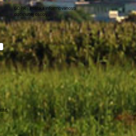
GDPR - Politika informovanosti
dotknutej osoby
ánke
,
.0