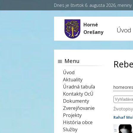
Dnes je štvrtok 6. augusta 2026, menin
Horné
Úvod
Orešany
Menu
Rebe
Úvod
Aktuality
Úradná tabuľa
horneores
Kontakty OcÚ
Dokumenty
Zverejňovanie
Životopisy
Projekty
Rahaf M
História obce
Služby