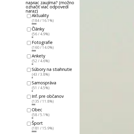
najviac zaujíma? (možno
označiť viac odpovedí
naraz)
Aktuality
(184 / 16.1%)
Články
(56 / 4.9%)
Fotografie
(160 / 14.0%)
Ankety
(52 / 4.6%)
Súbory na stiahnutie
(43 / 3.8%)
Samospráva
(51 / 4.5%)
Inf. pre občanov
(135 / 11.8%)
Obec
(58 / 5.1%)
Šport
(181 / 15.9%)