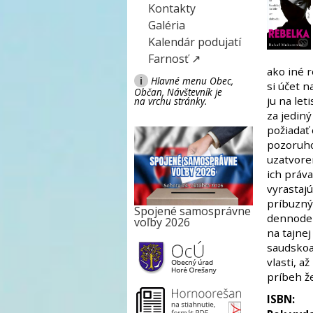
Kontakty
Galéria
Kalendár podujatí
Farnosť ↗
ako iné r
i
Hlavné menu Obec,
si účet n
Občan, Návštevník je
ju na let
na vrchu stránky.
za jediný
požiadať 
pozoruho
uzatvore
ich práv
vyrastaj
príbuzný
Spojené samosprávne
dennodenn
voľby 2026
na tajnej
saudskoa
vlasti, a
príbeh ž
ISBN: