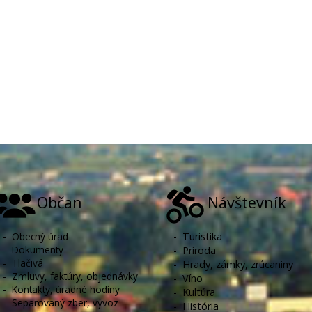
Občan
Návštevník
-
Obecný úrad
-
Turistika
-
Dokumenty
-
Príroda
-
Tlačivá
-
Hrady, zámky, zrúcaniny
-
Zmluvy, faktúry, objednávky
-
Víno
-
Kontakty, úradné hodiny
-
Kultúra
-
Separovaný zber, vývoz
-
História