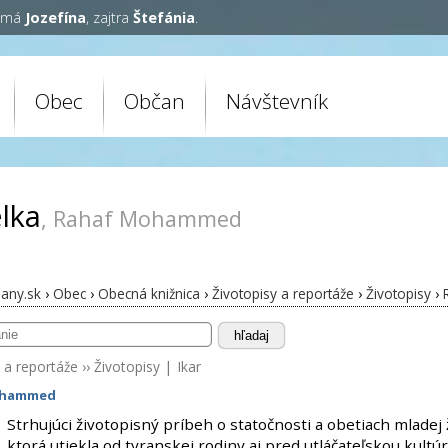
y má
Jozefína
, zajtra
Štefánia
.
Obec
Občan
Návštevník
lka
, Rahaf Mohammed
any.sk
›
Obec
›
Obecná knižnica
›
Životopisy a reportáže
›
Životopisy
›
hľadaj
 a reportáže
››
Životopisy
|
Ikar
ohammed
Strhujúci životopisný príbeh o statočnosti a obetiach mladej 
ktorá utiekla od tyranskej rodiny aj pred utláčateľskou kultú