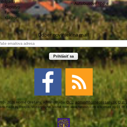
odpadu
-
Autobusové spoje
-
Školstvo
-
Farnosť
-
Kláštor
Odber noviniek na mail
Prihlásiť sa
10 - 2026 Horné Orešany, administrácia:
OcU
,
admin@horneoresany.sk
,
O str
cons made by
Freepik
,
Vectorgraphit
,
Icons8
from
www.flaticon.com
is licensed by
CC BY 3