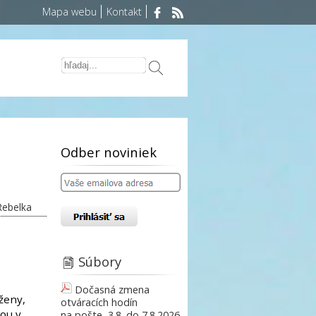
Mapa webu
Kontakt
Odber noviniek
Rebelka
Súbory
Dočasná zmena
ženy,
otváracích hodín
rou v
na pošte, 3.8. do 7.8.2026