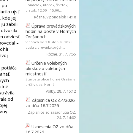
, po
Pondelok, utorok, štvrtok,
piatok: 12:00 - 15:00,...
rilo ujsť
Rôzne
, v pondelok 14:18
 kde jej
ju zabili
Úprava prevádzkových
 otvorila
hodín na pošte v Horných
om odviesť
Orešanoch
dpovedal –
V dňoch od 3.8. do 5.8. 2026
budú z prevádzkových...
ohli
Rôzne
, 31. 7. 7:55
svoj
Určenie volebných
 potláča
okrskov a volebných
ahaf,
miestností
Starosta obce Horné Orešany
kých
určil v obci Horné...
plné
Voľby
, 28. 7. 15:12
trávila
vala od
Zápisnica OZ č.4/2026
ojej
zo dňa 16.7.2026
ívny
Zápisnice zo zasadnutia OZ
,
24. 7. 14:02
Uznesenia OZ zo dňa
16.7.2026