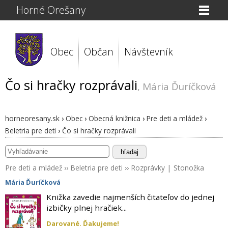
Horné Orešany
Obec
Občan
Návštevník
Čo si hračky rozprávali
, Mária Ďuríčková
horneoresany.sk
›
Obec
›
Obecná knižnica
›
Pre deti a mládež
›
Beletria pre deti
›
Čo si hračky rozprávali
hľadaj
Pre deti a mládež
››
Beletria pre deti
››
Rozprávky
|
Stonožka
Mária Ďuríčková
Knižka zavedie najmenších čitateľov do jednej
izbičky plnej hračiek...
Darované. Ďakujeme!