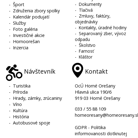
-
Dokumenty
-
Šport
-
Tlačivá
-
Združenia zbory spolky
-
Zmluvy, faktúry,
-
Kalendár podujatí
objednávky
-
Služby
-
Kontakty, úradné hodiny
-
Foto galéria
-
Separovaný zber, vývoz
-
Investičné akcie
odpadu
-
Hornoorešan
-
Školstvo
-
Inzercia
-
Farnosť
-
Kláštor
Návštevník
Kontakt
-
Turistika
OcÚ Horné Orešany
-
Príroda
Hlavná ulica 190/6
-
Hrady, zámky, zrúcaniny
919 03 Horné Orešany
-
Víno
033 / 55 88 109
-
Kultúra
horneoresany@horneoresany.s
-
História
-
Autobusové spoje
GDPR - Politika
informovanosti dotknutej