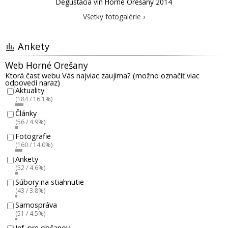
Degustácia vín Horné Orešany 2014
Všetky fotogalérie ›
Ankety
Web Horné Orešany
Ktorá časť webu Vás najviac zaujíma? (možno označiť viac
odpovedí naraz)
Aktuality
(184 / 16.1%)
Články
(56 / 4.9%)
Fotografie
(160 / 14.0%)
Ankety
(52 / 4.6%)
Súbory na stiahnutie
(43 / 3.8%)
Samospráva
(51 / 4.5%)
Inf. pre občanov