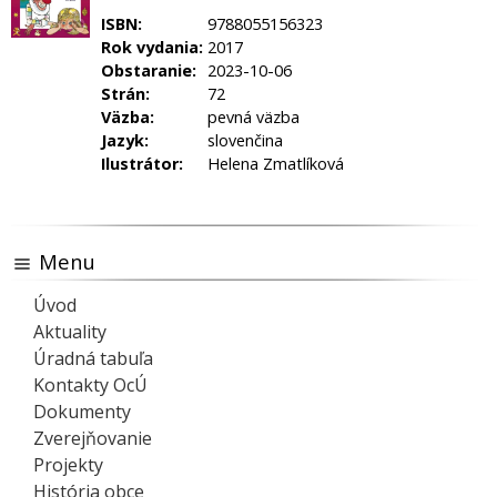
ISBN:
9788055156323
Rok vydania:
2017
Obstaranie:
2023-10-06
Strán:
72
Väzba:
pevná väzba
Jazyk:
slovenčina
Ilustrátor:
Helena Zmatlíková
Menu
Úvod
Aktuality
Úradná tabuľa
Kontakty OcÚ
Dokumenty
Zverejňovanie
Projekty
História obce