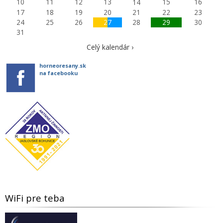
10
11
12
13
15
16
14
17
18
19
20
21
22
23
24
25
26
27
28
29
30
31
Celý kalendár ›
horneoresany.sk
na facebooku
WiFi pre teba