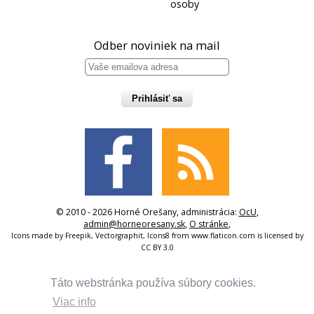
osoby
Odber noviniek na mail
Prihlásiť sa
© 2010 - 2026 Horné Orešany, administrácia:
OcU
,
admin@horneoresany.sk
,
O stránke
,
Icons made by
Freepik
,
Vectorgraphit
,
Icons8
from
www.flaticon.com
is licensed by
CC BY 3.0
Táto webstránka používa súbory cookies.
Viac info