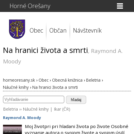
Horné Orešany
Obec
Občan
Návštevník
Na hranici života a smrti
, Raymond A.
Moody
horneoresany.sk
›
Obec
›
Obecná knižnica
›
Beletria
›
Náučné knihy
›
Na hranici života a smrti
hľadaj
Beletria
››
Náučné knihy
|
Ikar (ČR)
Raymond A. Moody
Moj životpri pri hladani života po živote Osobné
vyznanie autora o svojom živote a svojom úsilí