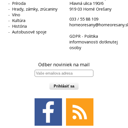
-
Príroda
Hlavná ulica 190/6
-
Hrady, zámky, zrúcaniny
919 03 Horné Orešany
-
Víno
033 / 55 88 109
-
Kultúra
horneoresany@horneoresany.s
-
História
-
Autobusové spoje
GDPR - Politika
informovanosti dotknutej
osoby
Odber noviniek na mail
Prihlásiť sa