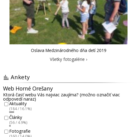
Oslava Medzinárodného dňa detí 2019
Všetky fotogalérie ›
Ankety
Web Horné Orešany
Ktorá časť webu Vás najviac zaujíma? (možno označiť viac
odpovedí naraz)
Aktuality
(184 / 16.1%)
Články
(56 / 4.9%)
Fotografie
(160 / 14.0%)