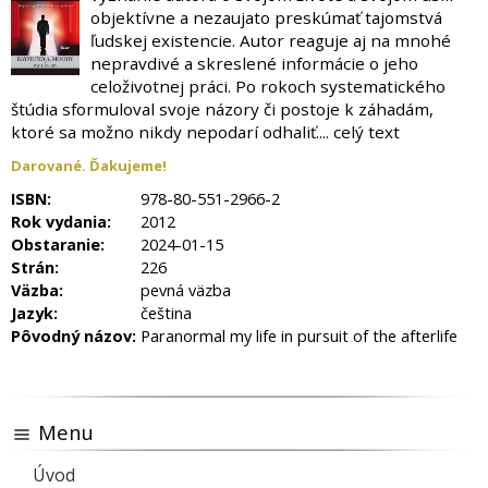
objektívne a nezaujato preskúmať tajomstvá
ľudskej existencie. Autor reaguje aj na mnohé
nepravdivé a skreslené informácie o jeho
celoživotnej práci. Po rokoch systematického
štúdia sformuloval svoje názory či postoje k záhadám,
ktoré sa možno nikdy nepodarí odhaliť.... celý text
Darované. Ďakujeme!
ISBN:
978-80-551-2966-2
Rok vydania:
2012
Obstaranie:
2024-01-15
Strán:
226
Väzba:
pevná väzba
Jazyk:
čeština
Pôvodný názov:
Paranormal my life in pursuit of the afterlife
Menu
Úvod