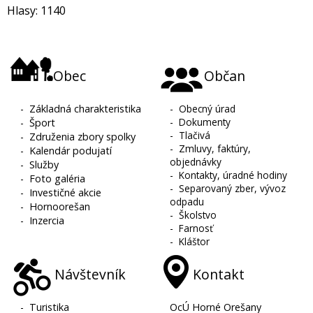
Hlasy: 1140
Obec
Občan
-
Základná charakteristika
-
Obecný úrad
-
Dokumenty
-
Šport
-
Tlačivá
-
Združenia zbory spolky
-
Zmluvy, faktúry,
-
Kalendár podujatí
objednávky
-
Služby
-
Kontakty, úradné hodiny
-
Foto galéria
-
Separovaný zber, vývoz
-
Investičné akcie
odpadu
-
Hornoorešan
-
Školstvo
-
Inzercia
-
Farnosť
-
Kláštor
Návštevník
Kontakt
-
Turistika
OcÚ Horné Orešany