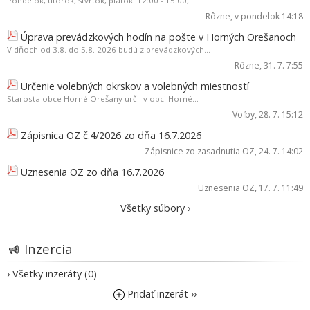
Pondelok, utorok, štvrtok, piatok: 12:00 - 15:00,...
Rôzne
, v pondelok 14:18
Úprava prevádzkových hodín na pošte v Horných Orešanoch
V dňoch od 3.8. do 5.8. 2026 budú z prevádzkových...
Rôzne
, 31. 7. 7:55
Určenie volebných okrskov a volebných miestností
Starosta obce Horné Orešany určil v obci Horné...
Voľby
, 28. 7. 15:12
Zápisnica OZ č.4/2026 zo dňa 16.7.2026
Zápisnice zo zasadnutia OZ
, 24. 7. 14:02
Uznesenia OZ zo dňa 16.7.2026
Uznesenia OZ
, 17. 7. 11:49
Všetky súbory ›
Inzercia
› Všetky inzeráty (0)
Pridať inzerát ››