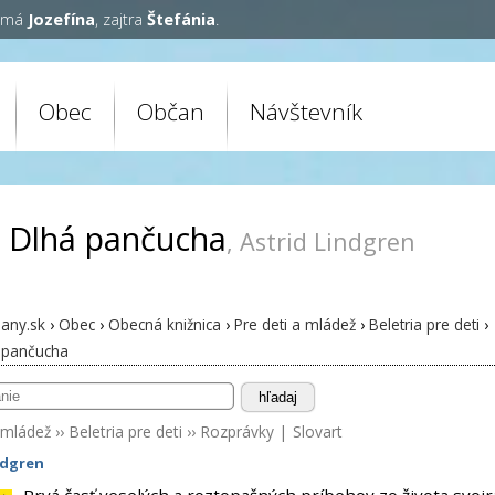
y má
Jozefína
, zajtra
Štefánia
.
Obec
Občan
Návštevník
i Dlhá pančucha
, Astrid Lindgren
any.sk
›
Obec
›
Obecná knižnica
›
Pre deti a mládež
›
Beletria pre deti
›
á pančucha
hľadaj
 mládež
››
Beletria pre deti
››
Rozprávky
|
Slovart
ndgren