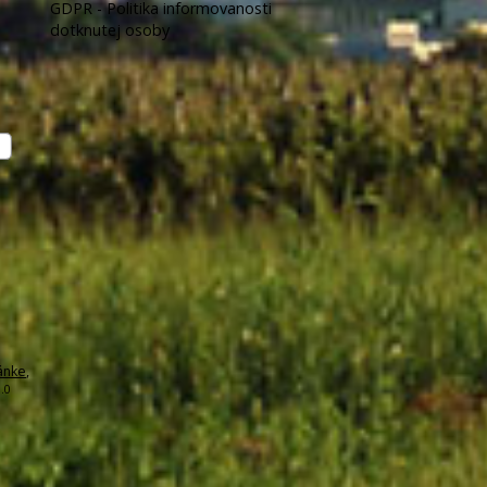
GDPR - Politika informovanosti
dotknutej osoby
ánke
,
.0