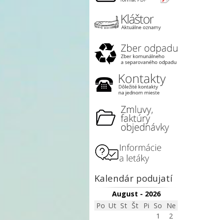
Kalendár podujatí
August - 2026
Po
Ut
St
Št
Pi
So
Ne
1
2