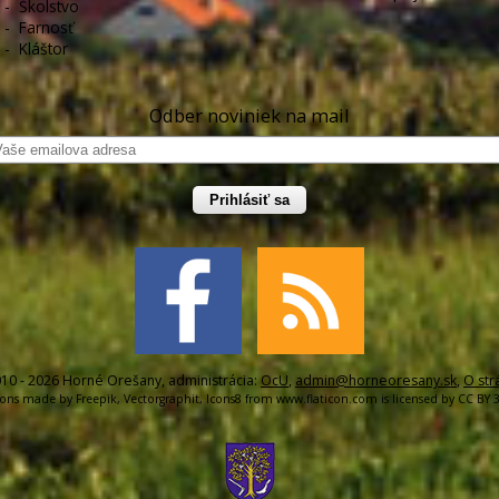
-
Školstvo
-
Farnosť
-
Kláštor
Odber noviniek na mail
Prihlásiť sa
10 - 2026 Horné Orešany, administrácia:
OcU
,
admin@horneoresany.sk
,
O str
cons made by
Freepik
,
Vectorgraphit
,
Icons8
from
www.flaticon.com
is licensed by
CC BY 3