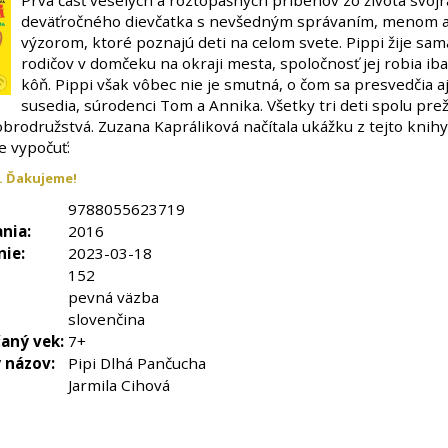
Prvá časť veselých a roztopašných príbehov zo života svoj
deväťročného dievčatka s nevšedným správaním, menom a
výzorom, ktoré poznajú deti na celom svete. Pippi žije sam
rodičov v domčeku na okraji mesta, spoločnosť jej robia iba
kôň. Pippi však vôbec nie je smutná, o čom sa presvedčia aj 
susedia, súrodenci Tom a Annika. Všetky tri deti spolu prež
brodružstvá. Zuzana Kapráliková načítala ukážku z tejto knihy,
e vypočuť:
. Ďakujeme!
9788055623719
nia:
2016
nie:
2023-03-18
152
pevná väzba
slovenčina
aný vek:
7+
 názov:
Pipi Dlhá Pančucha
Jarmila Cihová