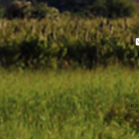
-
Hornoorešan
-
Inzercia
© 20
I