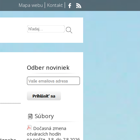
Mapa webu
Kontakt
Odber noviniek
Súbory
Dočasná zmena
otváracích hodín
na pošte, 3.8. do 7.8.2026