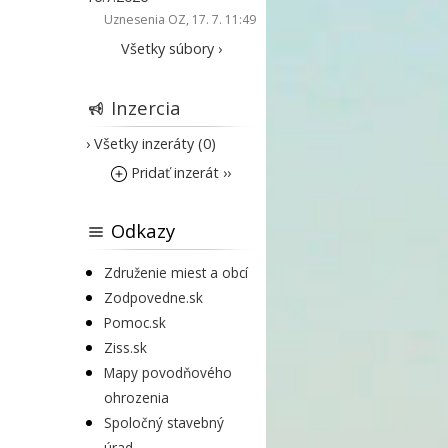
Uznesenia OZ
, 17. 7. 11:49
Všetky súbory ›
Inzercia
› Všetky inzeráty (0)
Pridať inzerát ››
Odkazy
Združenie miest a obcí
Zodpovedne.sk
Pomoc.sk
Ziss.sk
Mapy povodňového
ohrozenia
Spoločný stavebný
úrad