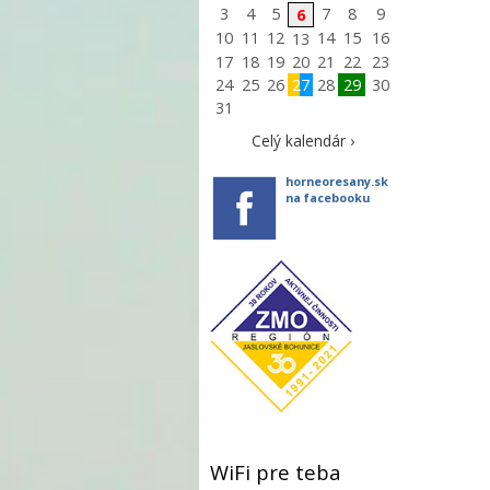
3
4
5
7
8
9
6
10
11
12
14
15
16
13
17
18
19
20
21
22
23
24
25
26
27
28
29
30
31
Celý kalendár ›
horneoresany.sk
na facebooku
WiFi pre teba