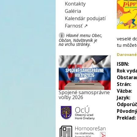
Kontakty
Galéria
Kalendár podujatí
Farnosť ↗
i
Hlavné menu Obec,
veselé do
Občan, Návštevník je
na vrchu stránky.
tu môžet
Darované
ISBN:
Rok vyda
Obstara
Strán:
Väzba:
Spojené samosprávne
voľby 2026
Jazyk:
Odporúč
Pôvodný
Preklad: