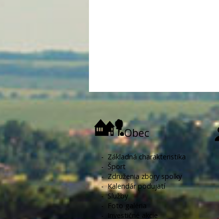
Obec
-
Základná charakteristika
-
Šport
-
Združenia zbory spolky
-
Kalendár podujatí
-
Služby
-
Foto galéria
-
Investičné akcie