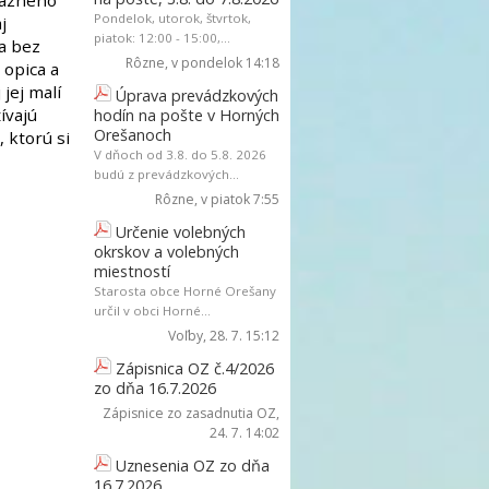
rázneho
Pondelok, utorok, štvrtok,
j
piatok: 12:00 - 15:00,...
a bez
Rôzne
, v pondelok 14:18
 opica a
jej malí
Úprava prevádzkových
ívajú
hodín na pošte v Horných
Orešanoch
 ktorú si
V dňoch od 3.8. do 5.8. 2026
budú z prevádzkových...
Rôzne
, v piatok 7:55
Určenie volebných
okrskov a volebných
miestností
Starosta obce Horné Orešany
určil v obci Horné...
Voľby
, 28. 7. 15:12
Zápisnica OZ č.4/2026
zo dňa 16.7.2026
Zápisnice zo zasadnutia OZ
,
24. 7. 14:02
Uznesenia OZ zo dňa
16.7.2026