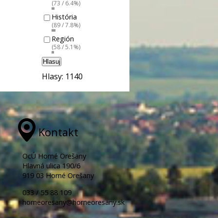
(73 / 6.4%)
História
(89 / 7.8%)
Región
(58 / 5.1%)
Hlasuj
Hlasy: 1140
Kontakt
OcÚ Horné Orešany
Hlavná ulica 190/6
919 03 Horné Orešany
033 / 55 88 109
horneoresany@horneoresany.sk