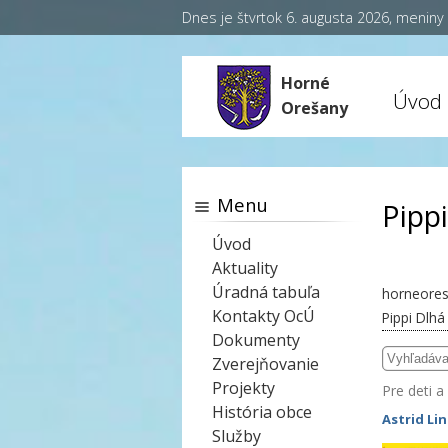
Dnes je štvrtok 6. augusta 2026, menin
Horné
Úvod
Orešany
Menu
Pipp
Úvod
Aktuality
Úradná tabuľa
horneores
Kontakty OcÚ
Pippi Dlh
Dokumenty
Zverejňovanie
Projekty
Pre deti a
História obce
Astrid Li
Služby