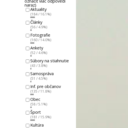
označiť viac odpovedí
naraz)
Aktuality
(184 / 16.1%)
Články
(56 / 4.9%)
Fotografie
(160 / 14.0%)
Ankety
(52 / 4.6%)
Súbory na stiahnutie
(43 / 3.8%)
Samospráva
(51 / 4.5%)
Inf. pre občanov
(135 / 11.8%)
Obec
(58 / 5.1%)
Šport
(181 / 15.9%)
Kultúra