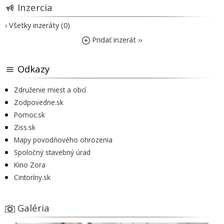
Inzercia
› Všetky inzeráty (0)
Pridať inzerát ››
Odkazy
Združenie miest a obcí
Zodpovedne.sk
Pomoc.sk
Ziss.sk
Mapy povodňového ohrozenia
Spoločný stavebný úrad
Kino Zora
Cintoríny.sk
Galéria