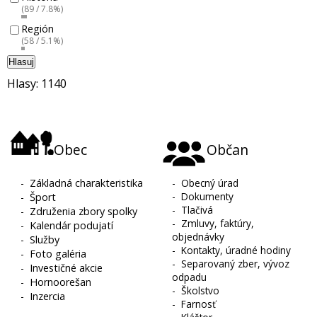
(89 / 7.8%)
Región
(58 / 5.1%)
Hlasuj
Hlasy: 1140
Obec
Občan
-
Základná charakteristika
-
Obecný úrad
-
Dokumenty
-
Šport
-
Tlačivá
-
Združenia zbory spolky
-
Zmluvy, faktúry,
-
Kalendár podujatí
objednávky
-
Služby
-
Kontakty, úradné hodiny
-
Foto galéria
-
Separovaný zber, vývoz
-
Investičné akcie
odpadu
-
Hornoorešan
-
Školstvo
-
Inzercia
-
Farnosť