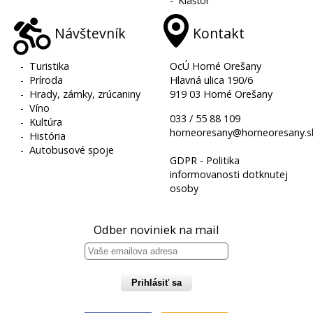
-
Kláštor
Návštevník
Kontakt
-
Turistika
OcÚ Horné Orešany
-
Príroda
Hlavná ulica 190/6
-
Hrady, zámky, zrúcaniny
919 03 Horné Orešany
-
Víno
033 / 55 88 109
-
Kultúra
horneoresany@horneoresany.s
-
História
-
Autobusové spoje
GDPR - Politika
informovanosti dotknutej
osoby
Odber noviniek na mail
Prihlásiť sa