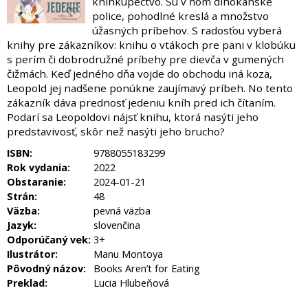
kníhkupectvo. Sú v ňom dlhokánske
police, pohodlné kreslá a množstvo
úžasných príbehov. S radosťou vyberá
knihy pre zákazníkov: knihu o vtákoch pre pani v klobúku
s perím či dobrodružné príbehy pre dievča v gumených
čižmách. Keď jedného dňa vojde do obchodu iná koza,
Leopold jej nadšene ponúkne zaujímavý príbeh. No tento
zákazník dáva prednosť jedeniu kníh pred ich čítaním.
Podarí sa Leopoldovi nájsť knihu, ktorá nasýti jeho
predstavivosť, skôr než nasýti jeho brucho?
ISBN:
9788055183299
Rok vydania:
2022
Obstaranie:
2024-01-21
Strán:
48
Väzba:
pevná väzba
Jazyk:
slovenčina
Odporúčaný vek:
3+
Ilustrátor:
Manu Montoya
Pôvodný názov:
Books Aren’t for Eating
Preklad:
Lucia Hlubeňová