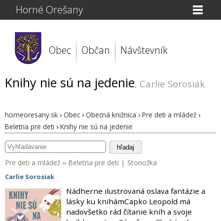
Horné Orešany
Obec
Občan
Návštevník
Knihy nie sú na jedenie
, Carlie Sorosiak
horneoresany.sk
›
Obec
›
Obecná knižnica
›
Pre deti a mládež
›
Beletria pre deti
›
Knihy nie sú na jedenie
hľadaj
Pre deti a mládež
››
Beletria pre deti
|
Stonožka
Carlie Sorosiak
Nádherne ilustrovaná oslava fantázie a
lásky ku knihámCapko Leopold má
nadovšetko rád čítanie kníh a svoje