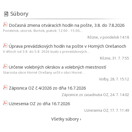
Súbory
Dočasná zmena otváracích hodín na pošte, 3.8. do 7.8.2026
Pondelok, utorok, štvrtok, piatok: 12:00 - 15:00,...
Rôzne
, v pondelok 14:18
Úprava prevádzkových hodín na pošte v Horných Orešanoch
V dňoch od 3.8. do 5.8. 2026 budú z prevádzkových...
Rôzne
, 31. 7. 7:55
Určenie volebných okrskov a volebných miestností
Starosta obce Horné Orešany určil v obci Horné...
Voľby
, 28. 7. 15:12
Zápisnica OZ č.4/2026 zo dňa 16.7.2026
Zápisnice zo zasadnutia OZ
, 24. 7. 14:02
Uznesenia OZ zo dňa 16.7.2026
Uznesenia OZ
, 17. 7. 11:49
Všetky súbory ›