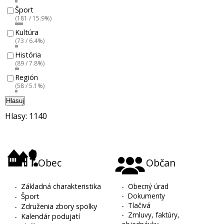
Šport
(181 / 15.9%)
Kultúra
(73 / 6.4%)
História
(89 / 7.8%)
Región
(58 / 5.1%)
Hlasuj
Hlasy: 1140
Obec
Občan
-
Základná charakteristika
-
Obecný úrad
-
Dokumenty
-
Šport
-
Tlačivá
-
Združenia zbory spolky
-
Zmluvy, faktúry,
-
Kalendár podujatí