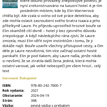
které dlouho provázely znepokojivé pověsti, je
nyní zrekonstruováno na luxusní hotel. A je tím
posledním místem, kde by Elin Warnerová
chtěla být. Ale vzala si volno od své práce detektiva, aby
zde mohla oslavit zasnoubení svého bratra Isaaca a jeho
přítelkyně Laure. Po příjezdu uprostřed hrozivé bouře se
Elin okamžitě cítí divně – hotel ji bez zjevného důvodu
znepokojuje. A když následujícího rána zjistí, že Laure
zmizela, musí Elin věřit svým instinktům i tomu, že ji
dokáže najít. Bouře uzavře všechny přístupové cesty, a čím
déle je Laure nezvěstná, tím více začínají ostatní hosté
panikařit. Elin je pod tlakem, aby Laure našla, jenže nikdo
si nevšiml, že se ztratila další žena. Jediná, která mohla
ostatní varovat, jak velké nebezpečí jim všem hrozí... celý
text
Darované. Ďakujeme!
ISBN:
978-80-242-7600-7
Rok vydania:
2021
Obstaranie:
2024-04-19
Strán:
368
Väzba:
pevná väzba s prebalom