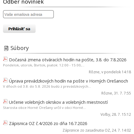
Odber noviniek
Súbory
Dočasná zmena otváracích hodín na pošte, 3.8. do 7.8.2026
Pondelok, utorok, štvrtok, piatok: 12:00 - 15:00,...
Rôzne
, v pondelok 14:18
Úprava prevádzkových hodín na pošte v Horných Orešanoch
V dňoch od 3.8. do 5.8. 2026 budú z prevádzkových...
Rôzne
, 31. 7. 7:55
Určenie volebných okrskov a volebných miestností
Starosta obce Horné Orešany určil v obci Horné...
Voľby
, 28. 7. 15:12
Zápisnica OZ č.4/2026 zo dňa 16.7.2026
Zápisnice zo zasadnutia OZ
, 24. 7. 14:02