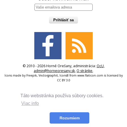
Prihlásiť sa
© 2010 - 2026 Horné Orešany, administrácia:
OcU
,
admin@horneoresany.sk
,
O stránke
,
Icons made by
Freepik
,
Vectorgraphit
,
Icons8
from
www.flaticon.com
is licensed by
CC BY 3.0
Táto webstránka používa súbory cookies.
Viac info
Rozumiem