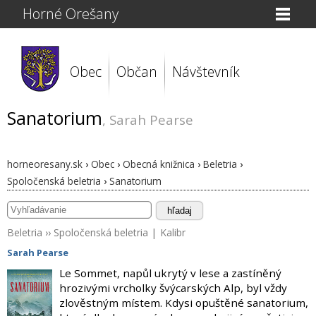
Horné Orešany
Obec
Občan
Návštevník
Sanatorium
, Sarah Pearse
horneoresany.sk
›
Obec
›
Obecná knižnica
›
Beletria
›
Spoločenská beletria
›
Sanatorium
hľadaj
Beletria
››
Spoločenská beletria
|
Kalibr
Sarah Pearse
Le Sommet, napůl ukrytý v lese a zastíněný
hrozivými vrcholky švýcarských Alp, byl vždy
zlověstným místem. Kdysi opuštěné sanatorium,