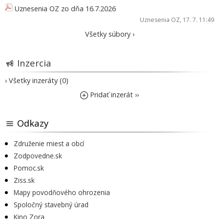
Uznesenia OZ zo dňa 16.7.2026
Uznesenia OZ
, 17. 7. 11:49
Všetky súbory ›
Inzercia
› Všetky inzeráty (0)
Pridať inzerát ››
Odkazy
Združenie miest a obcí
Zodpovedne.sk
Pomoc.sk
Ziss.sk
Mapy povodňového ohrozenia
Spoločný stavebný úrad
Kino Zora