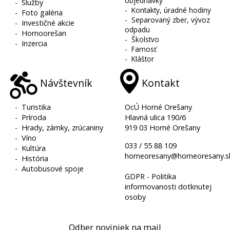
objednávky
-
Služby
-
Kontakty, úradné hodiny
-
Foto galéria
-
Separovaný zber, vývoz
-
Investičné akcie
odpadu
-
Hornoorešan
-
Školstvo
-
Inzercia
-
Farnosť
-
Kláštor
Návštevník
Kontakt
-
Turistika
OcÚ Horné Orešany
-
Príroda
Hlavná ulica 190/6
-
Hrady, zámky, zrúcaniny
919 03 Horné Orešany
-
Víno
033 / 55 88 109
-
Kultúra
horneoresany@horneoresany.s
-
História
-
Autobusové spoje
GDPR - Politika
informovanosti dotknutej
osoby
Odber noviniek na mail