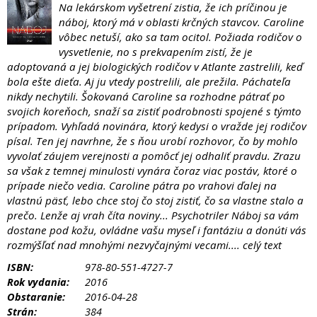
Na lekárskom vyšetrení zistia, že ich príčinou je
náboj, ktorý má v oblasti krčných stavcov. Caroline
vôbec netuší, ako sa tam ocitol. Požiada rodičov o
vysvetlenie, no s prekvapením zistí, že je
adoptovaná a jej biologických rodičov v Atlante zastrelili, keď
bola ešte dieťa. Aj ju vtedy postrelili, ale prežila. Páchateľa
nikdy nechytili. Šokovaná Caroline sa rozhodne pátrať po
svojich koreňoch, snaží sa zistiť podrobnosti spojené s týmto
prípadom. Vyhľadá novinára, ktorý kedysi o vražde jej rodičov
písal. Ten jej navrhne, že s ňou urobí rozhovor, čo by mohlo
vyvolať záujem verejnosti a pomôcť jej odhaliť pravdu. Zrazu
sa však z temnej minulosti vynára čoraz viac postáv, ktoré o
prípade niečo vedia. Caroline pátra po vrahovi ďalej na
vlastnú päsť, lebo chce stoj čo stoj zistiť, čo sa vlastne stalo a
prečo. Lenže aj vrah číta noviny... Psychotriler Náboj sa vám
dostane pod kožu, ovládne vašu myseľ i fantáziu a donúti vás
rozmýšľať nad mnohými nezvyčajnými vecami.... celý text
ISBN:
978-80-551-4727-7
Rok vydania:
2016
Obstaranie:
2016-04-28
Strán:
384