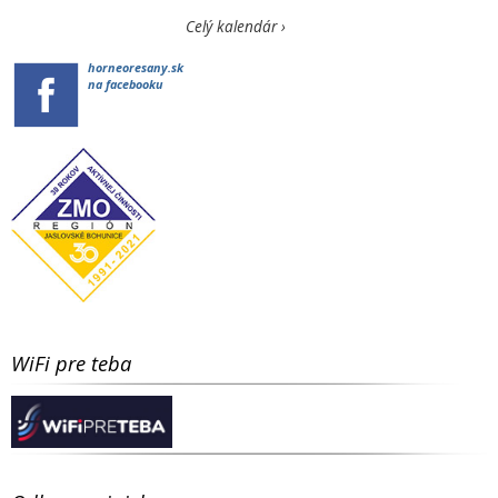
Celý kalendár ›
horneoresany.sk
na facebooku
WiFi pre teba