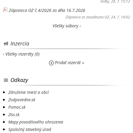
Voľby
, 28. 7. 15:12
Zápisnica OZ č.4/2026 zo dňa 16.7.2026
Zápisnice zo zasadnutia OZ
, 24. 7. 14:02
Všetky súbory ›
Inzercia
› Všetky inzeráty (0)
Pridať inzerát ››
Odkazy
Združenie miest a obcí
Zodpovedne.sk
Pomoc.sk
Ziss.sk
Mapy povodňového ohrozenia
Spoločný stavebný úrad