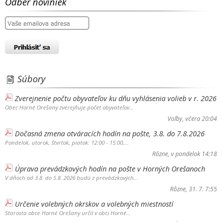
Odber noviniek
Súbory
Zverejnenie počtu obyvateľov ku dňu vyhlásenia volieb v r. 2026
Obec Horné Orešany zverejňuje počet obyvateľov...
Voľby
, včera 20:04
Dočasná zmena otváracích hodín na pošte, 3.8. do 7.8.2026
Pondelok, utorok, štvrtok, piatok: 12:00 - 15:00,...
Rôzne
, v pondelok 14:18
Úprava prevádzkových hodín na pošte v Horných Orešanoch
V dňoch od 3.8. do 5.8. 2026 budú z prevádzkových...
Rôzne
, 31. 7. 7:55
Určenie volebných okrskov a volebných miestností
Starosta obce Horné Orešany určil v obci Horné...