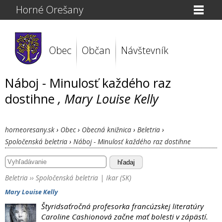
Horné Orešany
Obec
Občan
Návštevník
Náboj - Minulosť každého raz
dostihne
, Mary Louise Kelly
horneoresany.sk
›
Obec
›
Obecná knižnica
›
Beletria
›
Spoločenská beletria
›
Náboj - Minulosť každého raz dostihne
hľadaj
Beletria
››
Spoločenská beletria
|
Ikar (SK)
Mary Louise Kelly
Štyridsaťročná profesorka francúzskej literatúry
Caroline Cashionová začne mať bolesti v zápästí.