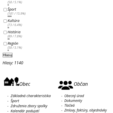
(58 / 5.1%)
Šport
(181 / 15.9%)
Kultúra
(73 / 6.4%)
História
(89 / 7.8%)
Región
(58 / 5.1%)
Hlasuj
Hlasy: 1140
Obec
Občan
-
Základná charakteristika
-
Obecný úrad
-
Dokumenty
-
Šport
-
Tlačivá
-
Združenia zbory spolky
-
Zmluvy, faktúry, objednávky
-
Kalendár podujatí