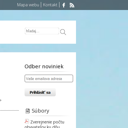
Mapa webu
Kontakt
Odber noviniek
›
Súbory
Zverejnenie počtu
obyvateľov ku dňu