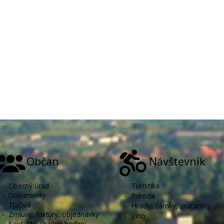
Občan
Návštevník
-
Obecný úrad
-
Turistika
-
Dokumenty
-
Príroda
-
Tlačivá
-
Hrady, zámky, zrúcaniny
-
Zmluvy, faktúry, objednávky
-
Víno
-
Kontakty, úradné hodiny