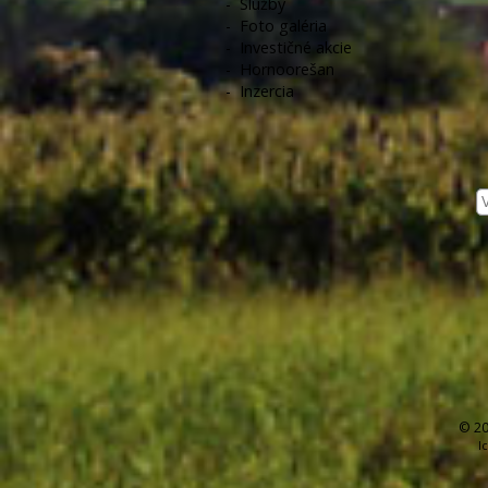
-
Služby
-
Foto galéria
-
Investičné akcie
-
Hornoorešan
-
Inzercia
© 20
I