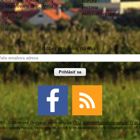
-
Kultúra
-
Separovaný zber, vývoz
-
História
odpadu
-
Autobusové spoje
-
Školstvo
-
Farnosť
-
Kláštor
Odber noviniek na mail
Prihlásiť sa
10 - 2026 Horné Orešany, administrácia:
OcU
,
admin@horneoresany.sk
,
O str
cons made by
Freepik
,
Vectorgraphit
,
Icons8
from
www.flaticon.com
is licensed by
CC BY 3