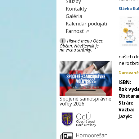
Služby
Kontakty
Slávka Ku
Galéria
Kalendár podujatí
Farnosť ↗
i
Hlavné menu Obec,
Občan, Návštevník je
na vrchu stránky.
našich de
nerozbitn
Darované
ISBN:
Rok vyda
Obstara
Spojené samosprávne
Strán:
voľby 2026
Väzba:
Jazyk: