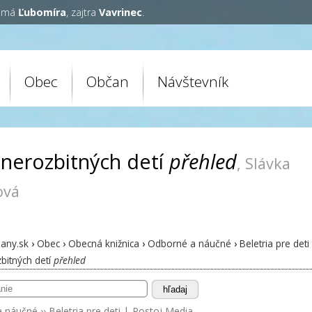
y má
Ľubomíra
, zajtra
Vavrinec
.
Obec
Občan
Návštevník
 nerozbitných detí
přehled
, Slávka
ová
any.sk
›
Obec
›
Obecná knižnica
›
Odborné a náučné
›
Beletria pre deti
bitných detí
přehled
hľadaj
a náučné
››
Beletria pre deti
|
Postoj Media