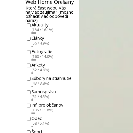
Web Horné Orešany
Ktorá časť webu Vás
najviac zaujíma? (možno
označiť viac odpovedí
naraz)
Aktuality
(184 / 16.1%)
Články
(56 / 4.9%)
Fotografie
(160 / 14.0%)
Ankety
(52 / 4.6%)
Súbory na stiahnutie
(43 / 3.8%)
Samospráva
(51 / 4.5%)
Inf. pre občanov
(135 / 11.8%)
Obec
(58 / 5.1%)
Šport