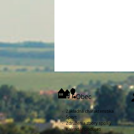
Obec
-
Základná charakteristika
-
Šport
-
Združenia zbory spolky
-
Kalendár podujatí