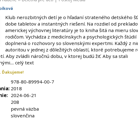
bíková
Klub nerozbitných detí je o hľadaní strateného detského šť
dobe tabletov a instantných riešení. Na rozdiel od preklado
americkej výchovnej literatúry je to kniha šitá na mieru s
rodičom. Vychádza z medicínskych a psychologických štúdií 
doplnená o rozhovory so slovenskými expertmi. Každý z nic
autoritou v jednej z dôležitých oblastí, ktoré potrebujeme r
tí. Aby zvládli náročnú dobu, v ktorej budú žiť. Aby sa stali
ými.... celý text
. Ďakujeme!
978-80-89994-00-7
nia:
2018
nie:
2024-06-21
208
pevná väzba
slovenčina