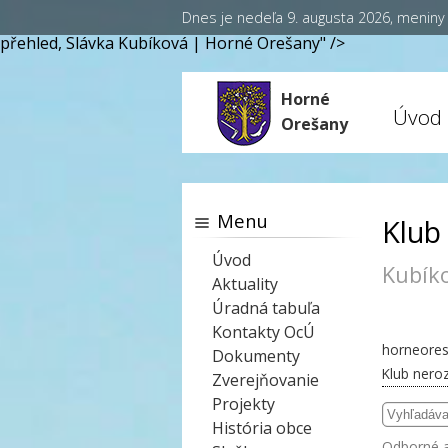
Dnes je nedeľa 9. augusta 2026, menin
přehled, Slávka Kubíková | Horné Orešany" />
Horné
Úvod
Orešany
Menu
Klub
Úvod
Kubík
Aktuality
Úradná tabuľa
Kontakty OcÚ
horneores
Dokumenty
Klub neroz
Zverejňovanie
Projekty
História obce
Odborné 