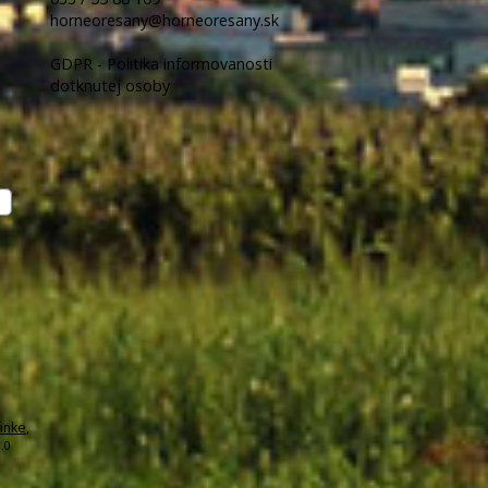
horneoresany@horneoresany.sk
GDPR - Politika informovanosti
dotknutej osoby
ánke
,
.0