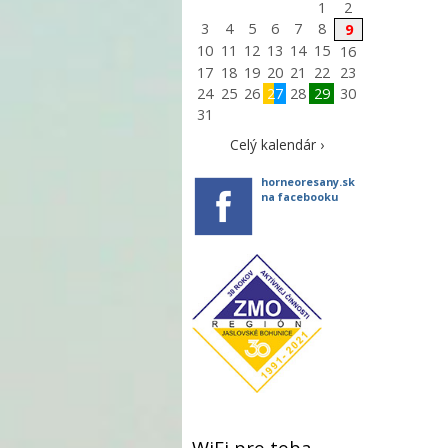
1
2
3
4
5
6
7
8
9
10
11
12
13
14
15
16
17
18
19
20
21
22
23
24
25
26
27
28
29
30
31
Celý kalendár ›
horneoresany.sk
na facebooku
WiFi pre teba