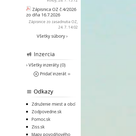
Voľby
, 28. 7. 15:12
Zápisnica OZ č.4/2026
zo dňa 16.7.2026
Zápisnice zo zasadnutia OZ
,
24. 7. 14:02
Všetky súbory ›
Inzercia
› Všetky inzeráty (0)
Pridať inzerát ››
Odkazy
Združenie miest a obcí
Zodpovedne.sk
Pomoc.sk
Ziss.sk
Mapy povodňového