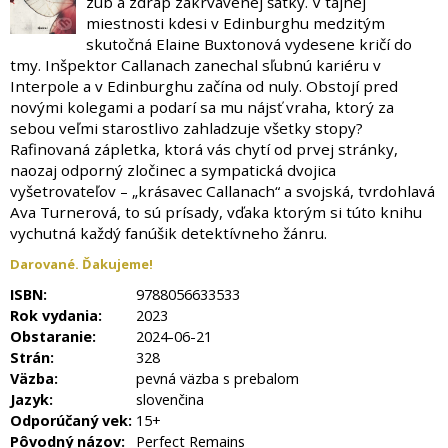
zub a zdrap zakrvavenej šatky. V tajnej
miestnosti kdesi v Edinburghu medzitým
skutočná Elaine Buxtonová vydesene kričí do
tmy. Inšpektor Callanach zanechal sľubnú kariéru v
Interpole a v Edinburghu začína od nuly. Obstojí pred
novými kolegami a podarí sa mu nájsť vraha, ktorý za
sebou veľmi starostlivo zahladzuje všetky stopy?
Rafinovaná zápletka, ktorá vás chytí od prvej stránky,
naozaj odporný zločinec a sympatická dvojica
vyšetrovateľov – „krásavec Callanach“ a svojská, tvrdohlavá
Ava Turnerová, to sú prísady, vďaka ktorým si túto knihu
vychutná každý fanúšik detektívneho žánru.
Darované. Ďakujeme!
ISBN:
9788056633533
Rok vydania:
2023
Obstaranie:
2024-06-21
Strán:
328
Väzba:
pevná väzba s prebalom
Jazyk:
slovenčina
Odporúčaný vek:
15+
Pôvodný názov:
Perfect Remains