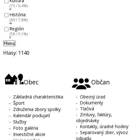
Kultúra
(73 / 6.4%)
História
(89 / 7.8%)
Región
(58 / 5.1%)
Hlasuj
Hlasy: 1140
Obec
Občan
-
Základná charakteristika
-
Obecný úrad
-
Dokumenty
-
Šport
-
Tlačivá
-
Združenia zbory spolky
-
Zmluvy, faktúry,
-
Kalendár podujatí
objednávky
-
Služby
-
Kontakty, úradné hodiny
-
Foto galéria
-
Separovaný zber, vývoz
-
Investičné akcie
odpadu