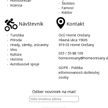
-
Hornoorešan
-
Školstvo
-
Inzercia
-
Farnosť
-
Kláštor
Návštevník
Kontakt
-
Turistika
OcÚ Horné Orešany
-
Príroda
Hlavná ulica 190/6
-
Hrady, zámky, zrúcaniny
919 03 Horné Orešany
-
Víno
033 / 55 88 109
-
Kultúra
horneoresany@horneoresany.s
-
História
-
Autobusové spoje
GDPR - Politika
informovanosti dotknutej
osoby
Odber noviniek na mail