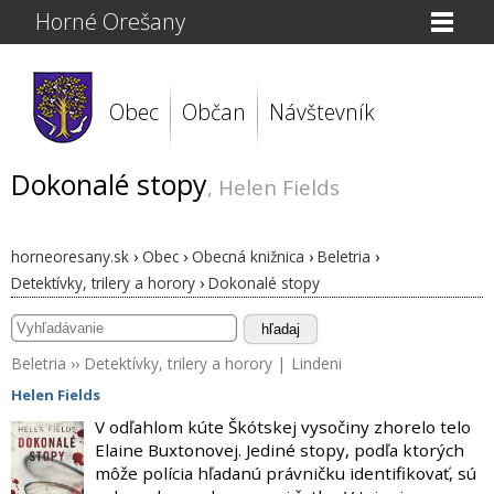
Horné Orešany
Obec
Občan
Návštevník
Dokonalé stopy
, Helen Fields
horneoresany.sk
›
Obec
›
Obecná knižnica
›
Beletria
›
Detektívky, trilery a horory
›
Dokonalé stopy
hľadaj
Beletria
››
Detektívky, trilery a horory
|
Lindeni
Helen Fields
V odľahlom kúte Škótskej vysočiny zhorelo telo
Elaine Buxtonovej. Jediné stopy, podľa ktorých
môže polícia hľadanú právničku identifikovať, sú