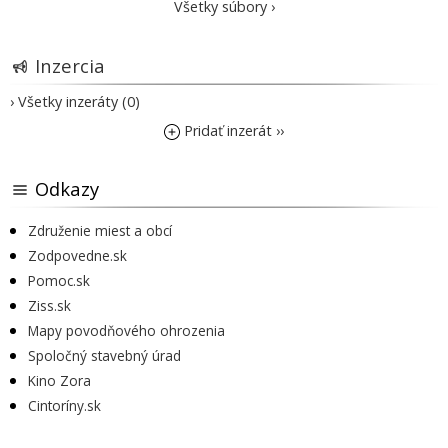
Všetky súbory ›
Inzercia
› Všetky inzeráty (0)
Pridať inzerát ››
Odkazy
Združenie miest a obcí
Zodpovedne.sk
Pomoc.sk
Ziss.sk
Mapy povodňového ohrozenia
Spoločný stavebný úrad
Kino Zora
Cintoríny.sk