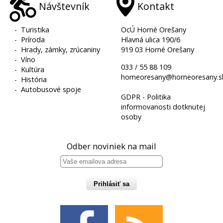
Návštevník
Kontakt
-
Turistika
OcÚ Horné Orešany
-
Príroda
Hlavná ulica 190/6
-
Hrady, zámky, zrúcaniny
919 03 Horné Orešany
-
Víno
033 / 55 88 109
-
Kultúra
horneoresany@horneoresany.s
-
História
-
Autobusové spoje
GDPR - Politika
informovanosti dotknutej
osoby
Odber noviniek na mail
Prihlásiť sa