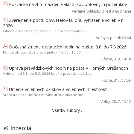
Pozvánka na zhromaždenie vlastníkov poľovných pozemkov
Verejné vyhlášky
, pred 3 hodinami
Zverejnenie počtu obyvateľov ku dňu vyhlásenia volieb v r.
2026
Obec Horné Orešany zverejňuje počet obyvateľov...
Voľby
, v piatok 20:04
Dočasná zmena otváracích hodín na pošte, 3.8. do 7.8.2026
Pondelok, utorok, štvrtok, piatok: 12:00 - 15:00,...
Rôzne
, 3. 8. 14:18
Úprava prevádzkových hodín na pošte v Horných Orešanoch
V dňoch od 3.8. do 5.8. 2026 budú z prevádzkových...
Rôzne
, 31. 7. 7:55
Určenie volebných okrskov a volebných miestností
Starosta obce Horné Orešany určil v obci Horné...
Voľby
, 28. 7. 15:12
Všetky súbory ›
Inzercia