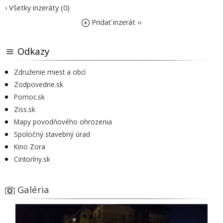
› Všetky inzeráty (0)
Pridať inzerát ››
Odkazy
Združenie miest a obcí
Zodpovedne.sk
Pomoc.sk
Ziss.sk
Mapy povodňového ohrozenia
Spoločný stavebný úrad
Kino Zora
Cintoríny.sk
Galéria