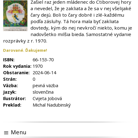
Zašiel raz jeden mládenec do Ctiborovej hory
a nevedel, že je zakliata a že sa v nej všelijaké
čary dejú. Boli to čary dobré i zlé-každému
podľa zásluhy. Tá hora mala byť zakliata
dovtedy, kým do nej nevkročí niekto, komu je
nadovšetko milšia bieda. Samostatné vydanie
rozprávky z r. 1970.
Darované. Ďakujeme!
ISBN:
66-153-70
Rok vydania:
1970
Obstaranie:
2024-06-14
Strán:
0
Väzba:
pevná väzba
Jazyk:
slovenčina
Ilustrátor:
Cvijeta Jobová
Preklad:
Michal Nadubinský
Menu