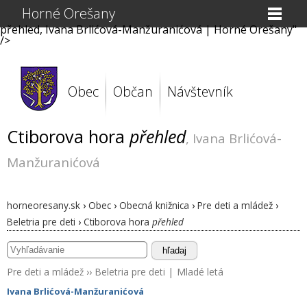
Horné Orešany
přehled, Ivana Brlićová-Manžuranićová | Horné Orešany"
/>
Obec
Občan
Návštevník
Ctiborova hora
přehled
, Ivana Brlićová-
Manžuranićová
horneoresany.sk
›
Obec
›
Obecná knižnica
›
Pre deti a mládež
›
Beletria pre deti
›
Ctiborova hora
přehled
hľadaj
Pre deti a mládež
››
Beletria pre deti
|
Mladé letá
Ivana Brlićová-Manžuranićová