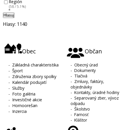
Región
(58 / 5.1%)
Hlasuj
Hlasy: 1140
Obec
Občan
-
Základná charakteristika
-
Obecný úrad
-
Dokumenty
-
Šport
-
Tlačivá
-
Združenia zbory spolky
-
Zmluvy, faktúry,
-
Kalendár podujatí
objednávky
-
Služby
-
Kontakty, úradné hodiny
-
Foto galéria
-
Separovaný zber, vývoz
-
Investičné akcie
odpadu
-
Hornoorešan
-
Školstvo
-
Inzercia
-
Farnosť
-
Kláštor