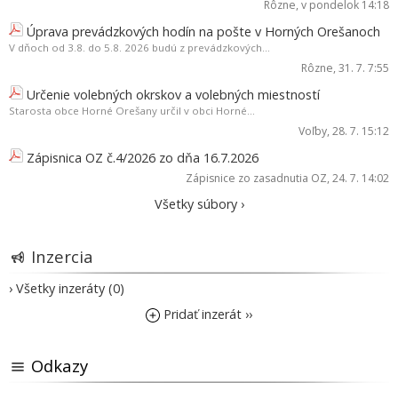
Rôzne
, v pondelok 14:18
Úprava prevádzkových hodín na pošte v Horných Orešanoch
V dňoch od 3.8. do 5.8. 2026 budú z prevádzkových...
Rôzne
, 31. 7. 7:55
Určenie volebných okrskov a volebných miestností
Starosta obce Horné Orešany určil v obci Horné...
Voľby
, 28. 7. 15:12
Zápisnica OZ č.4/2026 zo dňa 16.7.2026
Zápisnice zo zasadnutia OZ
, 24. 7. 14:02
Všetky súbory ›
Inzercia
› Všetky inzeráty (0)
Pridať inzerát ››
Odkazy