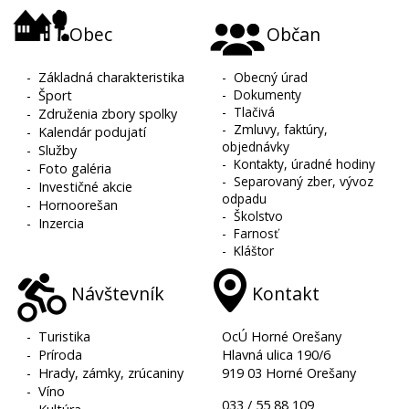
Obec
Občan
-
Základná charakteristika
-
Obecný úrad
-
Dokumenty
-
Šport
-
Tlačivá
-
Združenia zbory spolky
-
Zmluvy, faktúry,
-
Kalendár podujatí
objednávky
-
Služby
-
Kontakty, úradné hodiny
-
Foto galéria
-
Separovaný zber, vývoz
-
Investičné akcie
odpadu
-
Hornoorešan
-
Školstvo
-
Inzercia
-
Farnosť
-
Kláštor
Návštevník
Kontakt
-
Turistika
OcÚ Horné Orešany
-
Príroda
Hlavná ulica 190/6
-
Hrady, zámky, zrúcaniny
919 03 Horné Orešany
-
Víno
033 / 55 88 109