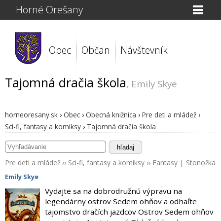
Horné Orešany
Obec
Občan
Návštevník
Tajomná dračia škola
, Emily Skye
horneoresany.sk
›
Obec
›
Obecná knižnica
›
Pre deti a mládež
›
Sci-fi, fantasy a komiksy
›
Tajomná dračia škola
hľadaj
Pre deti a mládež
››
Sci-fi, fantasy a komiksy
››
Fantasy
|
Stonožka
Emily Skye
Vydajte sa na dobrodružnú výpravu na
legendárny ostrov Sedem ohňov a odhaľte
tajomstvo dračích jazdcov Ostrov Sedem ohňov