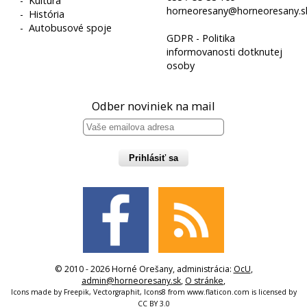
-
Kultúra
horneoresany@horneoresany.s
-
História
-
Autobusové spoje
GDPR - Politika
informovanosti dotknutej
osoby
Odber noviniek na mail
Prihlásiť sa
© 2010 - 2026 Horné Orešany, administrácia:
OcU
,
admin@horneoresany.sk
,
O stránke
,
Icons made by
Freepik
,
Vectorgraphit
,
Icons8
from
www.flaticon.com
is licensed by
CC BY 3.0