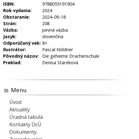
ISBN:
9788055191904
Rok vydania:
2024
Obstaranie:
2024-09-18
Strán:
208
Väzba:
pevná väzba
Jazyk:
slovenčina
Odporúčaný vek:
8+
Ilustrátor:
Pascal Nöldner
Pôvodný názov:
Die geheime Drachenschule
Preklad:
Denisa Stareková
Menu
Úvod
Aktuality
Úradná tabuľa
Kontakty OcÚ
Dokumenty