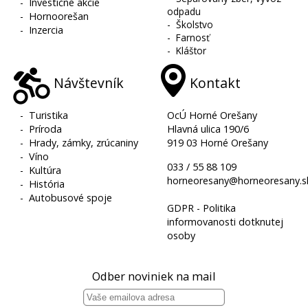
-
Investičné akcie
odpadu
-
Hornoorešan
-
Školstvo
-
Inzercia
-
Farnosť
-
Kláštor
Návštevník
Kontakt
-
Turistika
OcÚ Horné Orešany
-
Príroda
Hlavná ulica 190/6
-
Hrady, zámky, zrúcaniny
919 03 Horné Orešany
-
Víno
033 / 55 88 109
-
Kultúra
horneoresany@horneoresany.s
-
História
-
Autobusové spoje
GDPR - Politika
informovanosti dotknutej
osoby
Odber noviniek na mail