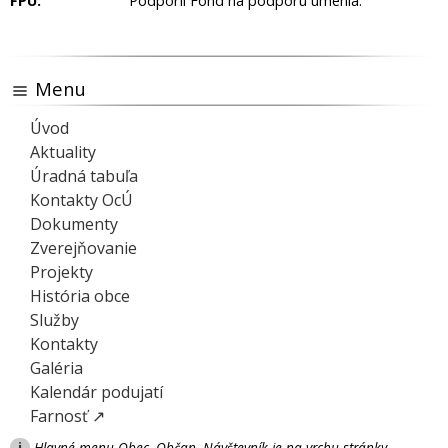
FPU:
Podporil Fond na podporu umenia.
Menu
Úvod
Aktuality
Úradná tabuľa
Kontakty OcÚ
Dokumenty
Zverejňovanie
Projekty
História obce
Služby
Kontakty
Galéria
Kalendár podujatí
Farnosť ↗
i
Hlavné menu Obec, Občan, Návštevník je na vrchu stránky.