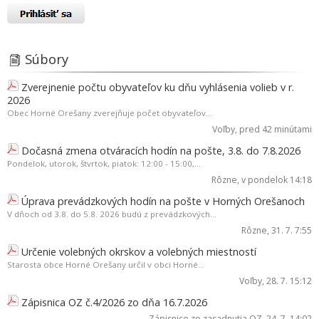
Súbory
Zverejnenie počtu obyvateľov ku dňu vyhlásenia volieb v r.
2026
Obec Horné Orešany zverejňuje počet obyvateľov...
Voľby
, pred 42 minútami
Dočasná zmena otváracích hodín na pošte, 3.8. do 7.8.2026
Pondelok, utorok, štvrtok, piatok: 12:00 - 15:00,...
Rôzne
, v pondelok 14:18
Úprava prevádzkových hodín na pošte v Horných Orešanoch
V dňoch od 3.8. do 5.8. 2026 budú z prevádzkových...
Rôzne
, 31. 7. 7:55
Určenie volebných okrskov a volebných miestností
Starosta obce Horné Orešany určil v obci Horné...
Voľby
, 28. 7. 15:12
Zápisnica OZ č.4/2026 zo dňa 16.7.2026
Zápisnice zo zasadnutia OZ
, 24. 7. 14:02