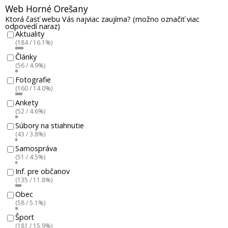
Web Horné Orešany
Ktorá časť webu Vás najviac zaujíma? (možno označiť viac
odpovedí naraz)
Aktuality
(184 / 16.1%)
Články
(56 / 4.9%)
Fotografie
(160 / 14.0%)
Ankety
(52 / 4.6%)
Súbory na stiahnutie
(43 / 3.8%)
Samospráva
(51 / 4.5%)
Inf. pre občanov
(135 / 11.8%)
Obec
(58 / 5.1%)
Šport
(181 / 15.9%)