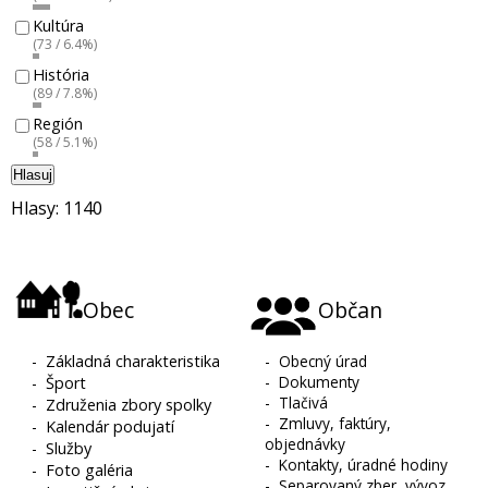
Kultúra
(73 / 6.4%)
História
(89 / 7.8%)
Región
(58 / 5.1%)
Hlasuj
Hlasy: 1140
Obec
Občan
-
Základná charakteristika
-
Obecný úrad
-
Dokumenty
-
Šport
-
Tlačivá
-
Združenia zbory spolky
-
Zmluvy, faktúry,
-
Kalendár podujatí
objednávky
-
Služby
-
Kontakty, úradné hodiny
-
Foto galéria
-
Separovaný zber, vývoz