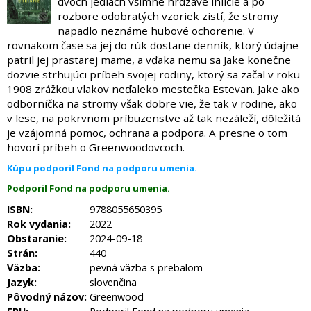
dvoch jedlách všimne hrdzavé ihličie a po
rozbore odobratých vzoriek zistí, že stromy
napadlo neznáme hubové ochorenie. V
rovnakom čase sa jej do rúk dostane denník, ktorý údajne
patril jej prastarej mame, a vďaka nemu sa Jake konečne
dozvie strhujúci príbeh svojej rodiny, ktorý sa začal v roku
1908 zrážkou vlakov neďaleko mestečka Estevan. Jake ako
odborníčka na stromy však dobre vie, že tak v rodine, ako
v lese, na pokrvnom príbuzenstve až tak nezáleží, dôležitá
je vzájomná pomoc, ochrana a podpora. A presne o tom
hovorí príbeh o Greenwoodovcoch.
Kúpu podporil Fond na podporu umenia.
Podporil Fond na podporu umenia.
ISBN:
9788055650395
Rok vydania:
2022
Obstaranie:
2024-09-18
Strán:
440
Väzba:
pevná väzba s prebalom
Jazyk:
slovenčina
Pôvodný názov:
Greenwood