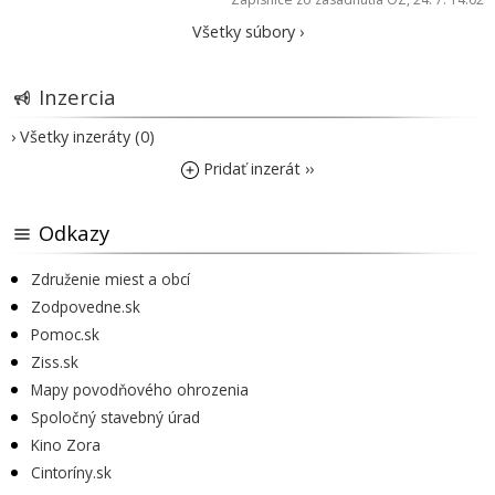
Všetky súbory ›
Inzercia
› Všetky inzeráty (0)
Pridať inzerát ››
Odkazy
Združenie miest a obcí
Zodpovedne.sk
Pomoc.sk
Ziss.sk
Mapy povodňového ohrozenia
Spoločný stavebný úrad
Kino Zora
Cintoríny.sk