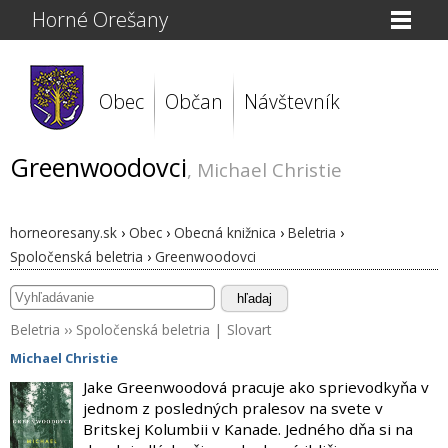
Horné Orešany
Obec
Občan
Návštevník
Greenwoodovci
, Michael Christie
horneoresany.sk
›
Obec
›
Obecná knižnica
›
Beletria
›
Spoločenská beletria
›
Greenwoodovci
hľadaj
Beletria
››
Spoločenská beletria
|
Slovart
Michael Christie
Jake Greenwoodová pracuje ako sprievodkyňa v
jednom z posledných pralesov na svete v
Britskej Kolumbii v Kanade. Jedného dňa si na