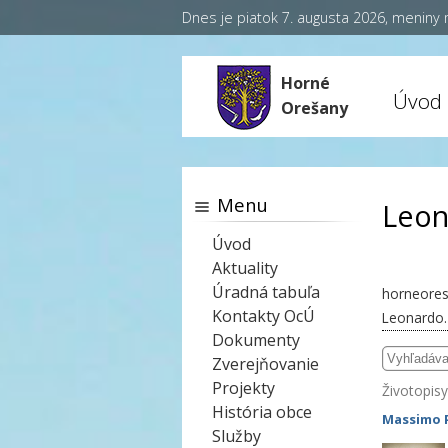
Dnes je piatok 7. augusta 2026, meniny
Horné
Úvod
Orešany
Menu
Leon
Úvod
Aktuality
Úradná tabuľa
horneores
Kontakty OcÚ
Leonardo.
Dokumenty
Zverejňovanie
Projekty
Životopisy
História obce
Massimo 
Služby