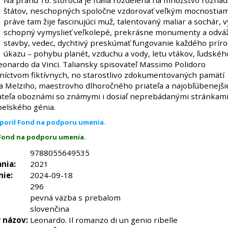
Na prahu 16. storočia je Itália rozdelená na množstvo rozhá
štátov, neschopných spoločne vzdorovať veľkým mocnostiam
práve tam žije fascinujúci muž, talentovaný maliar a sochár, 
schopný vymyslieť veľkolepé, prekrásne monumenty a odvá
stavby, vedec, dychtivý preskúmať fungovanie každého prír
úkazu – pohybu planét, vzduchu a vody, letu vtákov, ľudského
Leonardo da Vinci. Taliansky spisovateľ Massimo Polidoro
níctvom fiktívnych, no starostlivo zdokumentovaných pamätí
a Melziho, maestrovho dlhoročného priateľa a najobľúbenejš
itateľa oboznámi so známymi i dosiaľ neprebádanými stránkami
belského génia.
poril Fond na podporu umenia.
 Fond na podporu umenia.
9788055649535
nia:
2021
nie:
2024-09-18
296
pevná väzba s prebalom
slovenčina
 názov:
Leonardo. Il romanzo di un genio ribelle