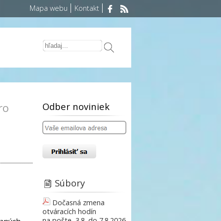
Mapa webu
Kontakt
Odber noviniek
ro
Súbory
Dočasná zmena
otváracích hodín
na pošte, 3.8. do 7.8.2026