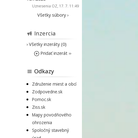
Uznesenia OZ
, 17. 7. 11:49
Všetky súbory ›
Inzercia
› Všetky inzeráty (0)
Pridať inzerát ››
Odkazy
Združenie miest a obcí
Zodpovedne.sk
Pomoc.sk
Ziss.sk
Mapy povodňového
ohrozenia
Spoločný stavebný
úrad