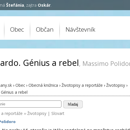
 má
Štefánia
, zajtra
Oskár
.
Obec
Občan
Návštevník
ardo. Génius a rebel
, Massimo Polido
any.sk
›
Obec
›
Obecná knižnica
›
Životopisy a reportáže
›
Životopisy
›
 Génius a rebel
hľadaj
 a reportáže
››
Životopisy
|
Slovart
Polidoro