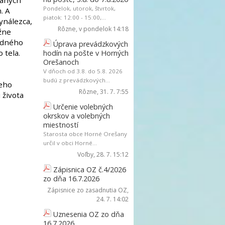
daných
Pondelok, utorok, štvrtok,
. A
piatok: 12:00 - 15:00,...
vynálezca,
Rôzne
, v pondelok 14:18
žne
odného
Úprava prevádzkových
 tela.
hodín na pošte v Horných
Orešanoch
V dňoch od 3.8. do 5.8. 2026
budú z prevádzkových...
ieho
Rôzne
, 31. 7. 7:55
 života
Určenie volebných
okrskov a volebných
miestností
Starosta obce Horné Orešany
určil v obci Horné...
Voľby
, 28. 7. 15:12
Zápisnica OZ č.4/2026
zo dňa 16.7.2026
Zápisnice zo zasadnutia OZ
,
24. 7. 14:02
Uznesenia OZ zo dňa
16.7.2026