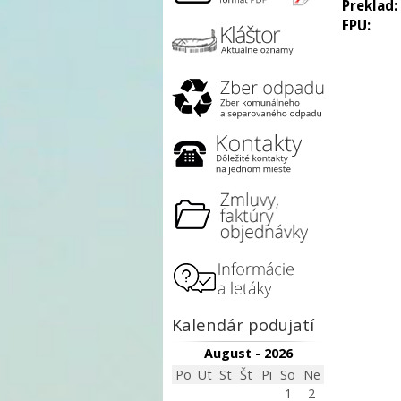
Preklad:
FPU:
Kalendár podujatí
August - 2026
Po
Ut
St
Št
Pi
So
Ne
1
2