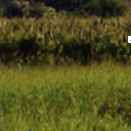
-
Hornoorešan
-
Inzercia
© 20
I