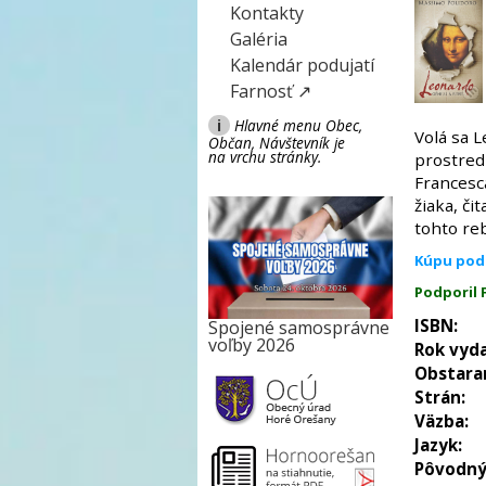
Kontakty
Galéria
Kalendár podujatí
Farnosť ↗
i
Hlavné menu Obec,
Volá sa 
Občan, Návštevník je
na vrchu stránky.
prostred
Francesc
žiaka, č
tohto re
Kúpu pod
Podporil
ISBN:
Spojené samosprávne
voľby 2026
Rok vyda
Obstara
Strán:
Väzba:
Jazyk:
Pôvodný