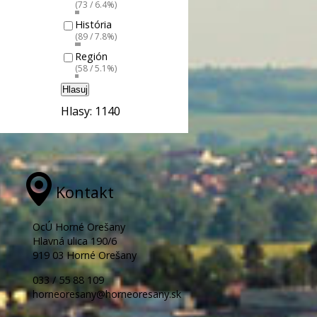
(73 / 6.4%)
História
(89 / 7.8%)
Región
(58 / 5.1%)
Hlasuj
Hlasy: 1140
Kontakt
OcÚ Horné Orešany
Hlavná ulica 190/6
919 03 Horné Orešany
033 / 55 88 109
horneoresany@horneoresany.sk