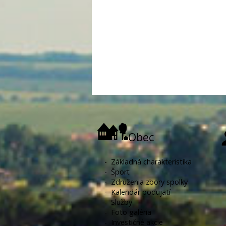
Obec
-
Základná charakteristika
-
Šport
-
Združenia zbory spolky
-
Kalendár podujatí
-
Služby
-
Foto galéria
-
Investičné akcie