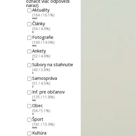
označiť viac odpovedí
naraz)
Aktuality
(184 / 16.1%)
Články
(56 / 4.9%)
Fotografie
(160 / 14.0%)
Ankety
(52 / 4.6%)
Súbory na stiahnutie
(43 / 3.8%)
Samospráva
(51 / 4.5%)
Inf. pre občanov
(135 / 11.8%)
Obec
(58 / 5.1%)
Šport
(181 / 15.9%)
Kultúra