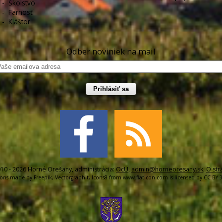
-
Školstvo
-
Farnosť
-
Kláštor
Odber noviniek na mail
Prihlásiť sa
10 - 2026 Horné Orešany, administrácia:
OcU
,
admin@horneoresany.sk
,
O str
cons made by
Freepik
,
Vectorgraphit
,
Icons8
from
www.flaticon.com
is licensed by
CC BY 3