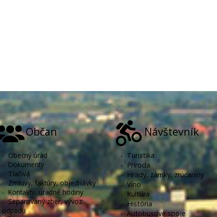
Občan
Návštevník
-
Obecný úrad
-
Turistika
-
Dokumenty
-
Príroda
-
Tlačivá
-
Hrady, zámky, zrúcaniny
-
Zmluvy, faktúry, objednávky
-
Víno
-
Kontakty, úradné hodiny
-
Kultúra
-
Separovaný zber, vývoz
-
História
odpadu
-
Autobusové spoje