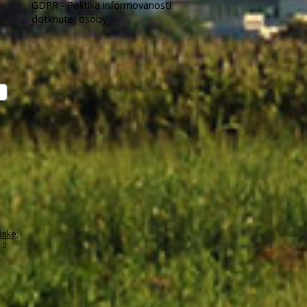
GDPR - Politika informovanosti
dotknutej osoby
ánke
,
.0