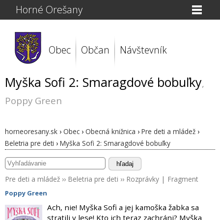
Horné Orešany
Obec
Občan
Návštevník
Myška Sofi 2: Smaragdové bobuľky
,
Poppy Green
horneoresany.sk
›
Obec
›
Obecná knižnica
›
Pre deti a mládež
›
Beletria pre deti
›
Myška Sofi 2: Smaragdové bobuľky
hľadaj
Pre deti a mládež
››
Beletria pre deti
››
Rozprávky
|
Fragment
Poppy Green
Ach, nie! Myška Sofi a jej kamoška žabka sa
stratili v lese! Kto ich teraz zachráni? Myška