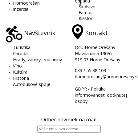
odpadu
-
Hornoorešan
-
Školstvo
-
Inzercia
-
Farnosť
-
Kláštor
Návštevník
Kontakt
-
Turistika
OcÚ Horné Orešany
-
Príroda
Hlavná ulica 190/6
-
Hrady, zámky, zrúcaniny
919 03 Horné Orešany
-
Víno
033 / 55 88 109
-
Kultúra
horneoresany@horneoresany.s
-
História
-
Autobusové spoje
GDPR - Politika
informovanosti dotknutej
osoby
Odber noviniek na mail