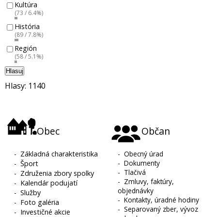
Kultúra
(73 / 6.4%)
História
(89 / 7.8%)
Región
(58 / 5.1%)
Hlasuj
Hlasy: 1140
Obec
Občan
-
Základná charakteristika
-
Obecný úrad
-
Dokumenty
-
Šport
-
Tlačivá
-
Združenia zbory spolky
-
Zmluvy, faktúry,
-
Kalendár podujatí
objednávky
-
Služby
-
Kontakty, úradné hodiny
-
Foto galéria
-
Separovaný zber, vývoz
-
Investičné akcie