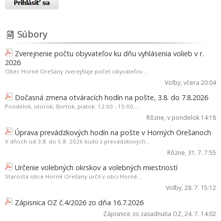
Súbory
Zverejnenie počtu obyvateľov ku dňu vyhlásenia volieb v r.
2026
Obec Horné Orešany zverejňuje počet obyvateľov...
Voľby
, včera 20:04
Dočasná zmena otváracích hodín na pošte, 3.8. do 7.8.2026
Pondelok, utorok, štvrtok, piatok: 12:00 - 15:00,...
Rôzne
, v pondelok 14:18
Úprava prevádzkových hodín na pošte v Horných Orešanoch
V dňoch od 3.8. do 5.8. 2026 budú z prevádzkových...
Rôzne
, 31. 7. 7:55
Určenie volebných okrskov a volebných miestností
Starosta obce Horné Orešany určil v obci Horné...
Voľby
, 28. 7. 15:12
Zápisnica OZ č.4/2026 zo dňa 16.7.2026
Zápisnice zo zasadnutia OZ
, 24. 7. 14:02