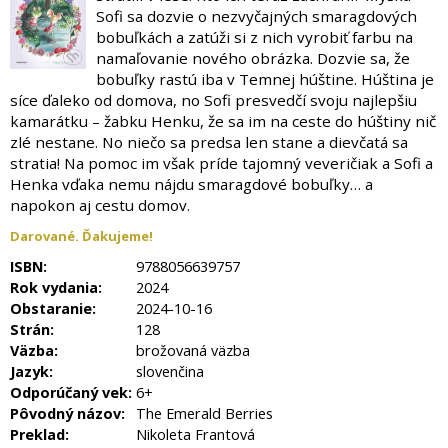
Sofi sa dozvie o nezvyčajných smaragdových
bobuľkách a zatúži si z nich vyrobiť farbu na
namaľovanie nového obrázka. Dozvie sa, že
bobuľky rastú iba v Temnej húštine. Húština je
síce ďaleko od domova, no Sofi presvedčí svoju najlepšiu
kamarátku – žabku Henku, že sa im na ceste do húštiny nič
zlé nestane. No niečo sa predsa len stane a dievčatá sa
stratia! Na pomoc im však príde tajomný veveričiak a Sofi a
Henka vďaka nemu nájdu smaragdové bobuľky… a
napokon aj cestu domov.
Darované. Ďakujeme!
ISBN:
9788056639757
Rok vydania:
2024
Obstaranie:
2024-10-16
Strán:
128
Väzba:
brožovaná väzba
Jazyk:
slovenčina
Odporúčaný vek:
6+
Pôvodný názov:
The Emerald Berries
Preklad:
Nikoleta Frantová