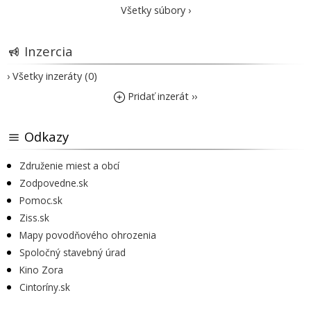
Všetky súbory ›
Inzercia
› Všetky inzeráty (0)
Pridať inzerát ››
Odkazy
Združenie miest a obcí
Zodpovedne.sk
Pomoc.sk
Ziss.sk
Mapy povodňového ohrozenia
Spoločný stavebný úrad
Kino Zora
Cintoríny.sk