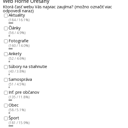
Web Horné Orešany
Ktorá časť webu Vás najviac zaujíma? (možno označiť viac
odpovedí naraz)
Aktuality
(184 / 16.1%)
Články
(56 / 4.9%)
Fotografie
(160 / 14.0%)
Ankety
(52 / 4.6%)
Súbory na stiahnutie
(43 / 3.8%)
Samospráva
(51 / 4.5%)
Inf. pre občanov
(135 / 11.8%)
Obec
(58 / 5.1%)
Šport
(181 / 15.9%)