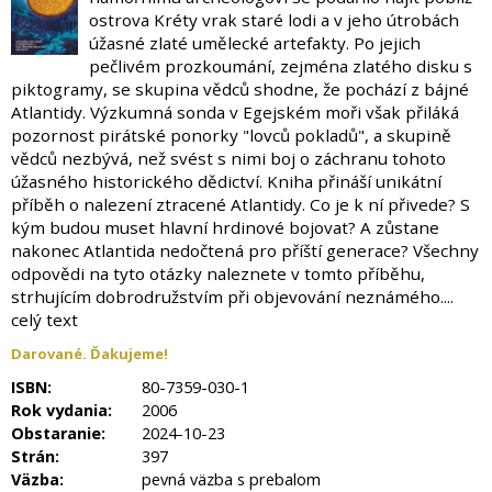
ostrova Kréty vrak staré lodi a v jeho útrobách
úžasné zlaté umělecké artefakty. Po jejich
pečlivém prozkoumání, zejména zlatého disku s
piktogramy, se skupina vědců shodne, že pochází z bájné
Atlantidy. Výzkumná sonda v Egejském moři však přiláká
pozornost pirátské ponorky "lovců pokladů", a skupině
vědců nezbývá, než svést s nimi boj o záchranu tohoto
úžasného historického dědictví. Kniha přináší unikátní
příběh o nalezení ztracené Atlantidy. Co je k ní přivede? S
kým budou muset hlavní hrdinové bojovat? A zůstane
nakonec Atlantida nedočtená pro příští generace? Všechny
odpovědi na tyto otázky naleznete v tomto příběhu,
strhujícím dobrodružstvím při objevování neznámého....
celý text
Darované. Ďakujeme!
ISBN:
80-7359-030-1
Rok vydania:
2006
Obstaranie:
2024-10-23
Strán:
397
Väzba:
pevná väzba s prebalom