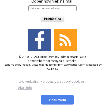
Odber noviniek na mail
Prihlásiť sa
© 2010 - 2026 Horné Orešany, administrácia:
OcU
,
admin@horneoresany.sk
,
O stránke
,
Icons made by
Freepik
,
Vectorgraphit
,
Icons8
from
www.flaticon.com
is licensed by
CC BY 3.0
Táto webstránka používa súbory cookies.
Viac info
Rozumiem