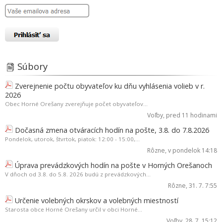
Súbory
Zverejnenie počtu obyvateľov ku dňu vyhlásenia volieb v r.
2026
Obec Horné Orešany zverejňuje počet obyvateľov...
Voľby
, pred 11 hodinami
Dočasná zmena otváracích hodín na pošte, 3.8. do 7.8.2026
Pondelok, utorok, štvrtok, piatok: 12:00 - 15:00,...
Rôzne
, v pondelok 14:18
Úprava prevádzkových hodín na pošte v Horných Orešanoch
V dňoch od 3.8. do 5.8. 2026 budú z prevádzkových...
Rôzne
, 31. 7. 7:55
Určenie volebných okrskov a volebných miestností
Starosta obce Horné Orešany určil v obci Horné...
Voľby
, 28. 7. 15:12