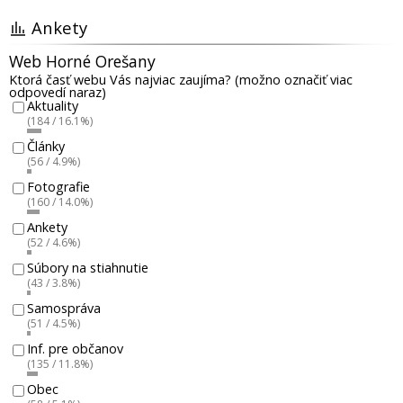
Ankety
Web Horné Orešany
Ktorá časť webu Vás najviac zaujíma? (možno označiť viac
odpovedí naraz)
Aktuality
(184 / 16.1%)
Články
(56 / 4.9%)
Fotografie
(160 / 14.0%)
Ankety
(52 / 4.6%)
Súbory na stiahnutie
(43 / 3.8%)
Samospráva
(51 / 4.5%)
Inf. pre občanov
(135 / 11.8%)
Obec