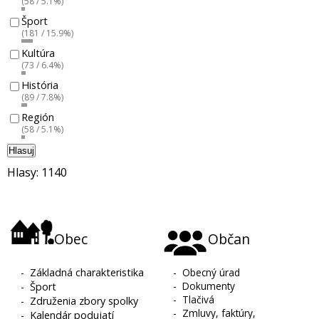
(58 / 5.1%)
Šport
(181 / 15.9%)
Kultúra
(73 / 6.4%)
História
(89 / 7.8%)
Región
(58 / 5.1%)
Hlasuj
Hlasy: 1140
Obec
Občan
-
Základná charakteristika
-
Obecný úrad
-
Dokumenty
-
Šport
-
Tlačivá
-
Združenia zbory spolky
-
Zmluvy, faktúry,
-
Kalendár podujatí