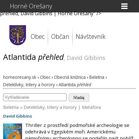
Horné Orešany
přehled, David Gibbins | Horné Orešany" />
Obec
Občan
Návštevník
Atlantida
přehled
, David Gibbins
horneoresany.sk
›
Obec
›
Obecná knižnica
›
Beletria
›
Detektívky, trilery a horory
›
Atlantida
přehled
hľadaj
Beletria
››
Detektívky, trilery a horory
|
Metafora
David Gibbins
Thriller z prostředí podmořské archeologie se
odehrává v Egejském moři. Americkému
námořnímu archeologovi se podařilo najít poblíž