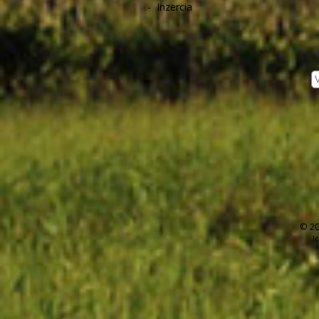
-
Inzercia
© 20
I