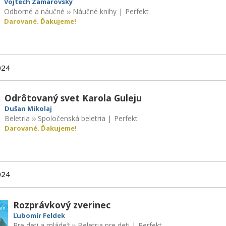
Vojtech Zamarovský
Odborné a náučné
››
Náučné knihy
|
Perfekt
Darované. Ďakujeme!
024
Odrôtovaný svet Karola Guleju
Dušan Mikolaj
Beletria
››
Spoločenská beletria
|
Perfekt
Darované. Ďakujeme!
024
Rozprávkový zverinec
Ľubomír Feldek
Pre deti a mládež
››
Beletria pre deti
|
Perfekt