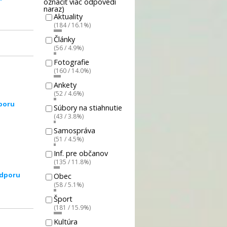
označiť viac odpovedí
naraz)
Aktuality
(184 / 16.1%)
Články
(56 / 4.9%)
Fotografie
(160 / 14.0%)
Ankety
(52 / 4.6%)
poru
Súbory na stiahnutie
(43 / 3.8%)
Samospráva
(51 / 4.5%)
Inf. pre občanov
(135 / 11.8%)
odporu
Obec
(58 / 5.1%)
Šport
(181 / 15.9%)
Kultúra