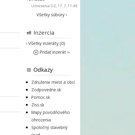
Uznesenia OZ
, 17. 7. 11:49
Všetky súbory ›
Inzercia
› Všetky inzeráty (0)
Pridať inzerát ››
Odkazy
Združenie miest a obcí
Zodpovedne.sk
Pomoc.sk
Ziss.sk
Mapy povodňového
ohrozenia
Spoločný stavebný
úrad