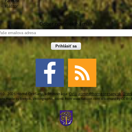
-
Farnosť
-
Kláštor
Odber noviniek na mail
Prihlásiť sa
10 - 2026 Horné Orešany, administrácia:
OcU
,
admin@horneoresany.sk
,
O str
cons made by
Freepik
,
Vectorgraphit
,
Icons8
from
www.flaticon.com
is licensed by
CC BY 3