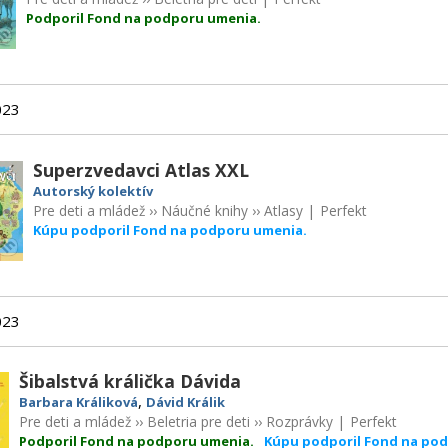
Podporil Fond na podporu umenia.
023
Superzvedavci Atlas XXL
Autorský kolektív
Pre deti a mládež
››
Náučné knihy
››
Atlasy
|
Perfekt
Kúpu podporil Fond na podporu umenia.
023
Šibalstvá králička Dávida
,
Barbara Králiková
Dávid Králik
Pre deti a mládež
››
Beletria pre deti
››
Rozprávky
|
Perfekt
Podporil Fond na podporu umenia.
Kúpu podporil Fond na po