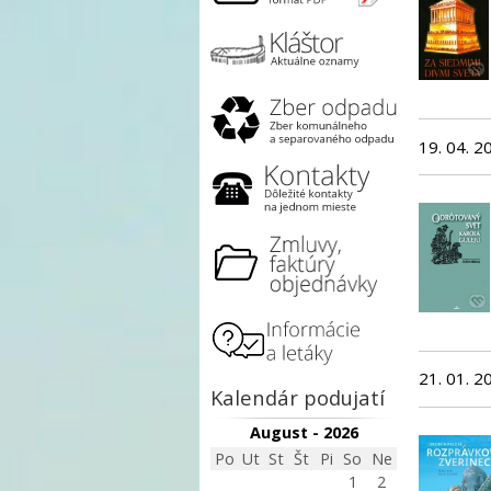
19. 04. 2
21. 01. 2
Kalendár podujatí
August - 2026
Po
Ut
St
Št
Pi
So
Ne
1
2