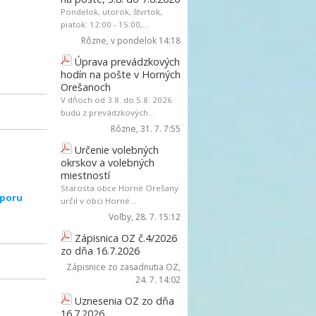
Pondelok, utorok, štvrtok,
piatok: 12:00 - 15:00,...
Rôzne
, v pondelok 14:18
Úprava prevádzkových
hodín na pošte v Horných
Orešanoch
V dňoch od 3.8. do 5.8. 2026
budú z prevádzkových...
Rôzne
, 31. 7. 7:55
Určenie volebných
okrskov a volebných
miestností
Starosta obce Horné Orešany
dporu
určil v obci Horné...
Voľby
, 28. 7. 15:12
Zápisnica OZ č.4/2026
zo dňa 16.7.2026
Zápisnice zo zasadnutia OZ
,
24. 7. 14:02
Uznesenia OZ zo dňa
16.7.2026