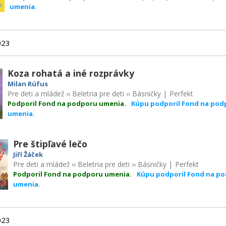
umenia.
023
Koza rohatá a iné rozprávky
Milan Rúfus
Pre deti a mládež
››
Beletria pre deti
››
Básničky
|
Perfekt
Podporil Fond na podporu umenia.
Kúpu podporil Fond na pod
umenia.
Pre štipľavé lečo
Jiří Žáček
Pre deti a mládež
››
Beletria pre deti
››
Básničky
|
Perfekt
Podporil Fond na podporu umenia.
Kúpu podporil Fond na p
umenia.
023