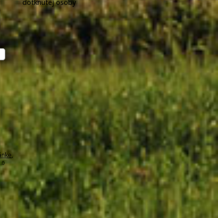
dotknutej osoby
ánke
,
.0