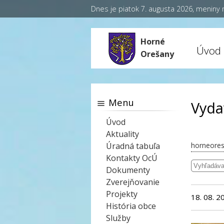
Dnes je piatok 7. augusta 2026, meniny
Horné
Úvod
Orešany
Menu
Vyda
Úvod
Aktuality
Úradná tabuľa
horneores
Kontakty OcÚ
Dokumenty
Zverejňovanie
Projekty
18. 08. 2
História obce
Služby