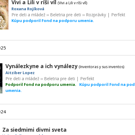
Vivi a Lili v ríši víl
(Vivi a Lili v ríši víl)
Roxana Rojíková
Pre deti a mládež
››
Beletria pre deti
››
Rozprávky
|
Perfekt
Kúpu podporil Fond na podporu umenia.
025
Vynálezkyne a ich vynálezy
(Inventoras y sus inventos)
Aitziber Lopez
Pre deti a mládež
››
Beletria pre deti
|
Perfekt
Podporil Fond na podporu umenia.
Kúpu podporil Fond na po
umenia.
024
Za siedmimi divmi sveta