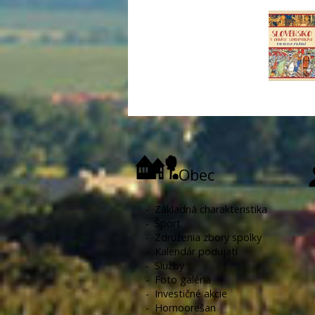
Obec
-
Základná charakteristika
-
Šport
-
Združenia zbory spolky
-
Kalendár podujatí
-
Služby
-
Foto galéria
-
Investičné akcie
-
Hornoorešan