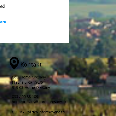
dež
poru
Kontakt
OcÚ Horné Orešany
Hlavná ulica 190/6
919 03 Horné Orešany
033 / 55 88 109
horneoresany@horneoresany.sk
GDPR - Politika informovanosti