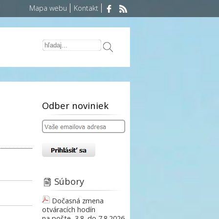
Mapa webu
Kontakt
Odber noviniek
Súbory
Dočasná zmena
otváracích hodín
na pošte, 3.8. do 7.8.2026