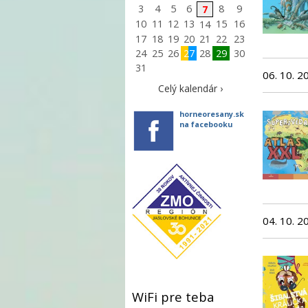
3
4
5
6
8
9
7
10
11
12
13
15
16
14
17
18
19
20
21
22
23
24
25
26
27
28
29
30
31
06. 10. 2
Celý kalendár ›
horneoresany.sk
na facebooku
04. 10. 2
WiFi pre teba