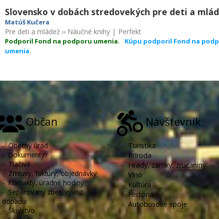
Slovensko v dobách stredovekých pre deti a mlá
Matúš Kučera
Pre deti a mládež
››
Náučné knihy
|
Perfekt
Podporil Fond na podporu umenia.
Kúpu podporil Fond na pod
umenia.
Občan
Návštevník
-
Obecný úrad
-
Turistika
-
Dokumenty
-
Príroda
-
Tlačivá
-
Hrady, zámky, zrúcaniny
-
Zmluvy, faktúry, objednávky
-
Víno
-
Kontakty, úradné hodiny
-
Kultúra
-
Separovaný zber, vývoz
-
História
odpadu
-
Autobusové spoje
-
Školstvo