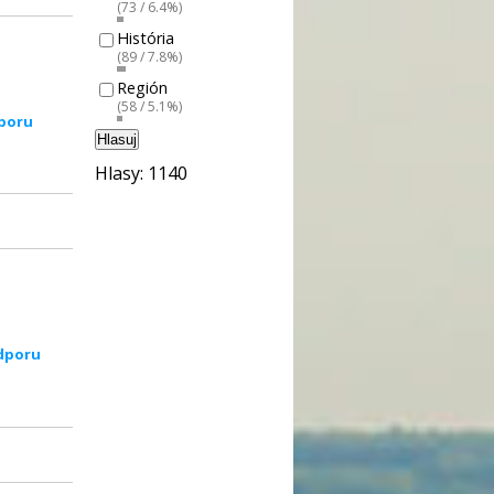
(73 / 6.4%)
História
(89 / 7.8%)
Región
(58 / 5.1%)
poru
Hlasuj
Hlasy: 1140
dporu