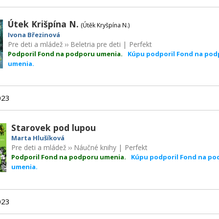
Útek Krišpína N.
(Útěk Kryšpína N.)
Ivona Březinová
Pre deti a mládež
››
Beletria pre deti
|
Perfekt
Podporil Fond na podporu umenia.
Kúpu podporil Fond na pod
umenia.
023
Starovek pod lupou
Marta Hlušíková
Pre deti a mládež
››
Náučné knihy
|
Perfekt
Podporil Fond na podporu umenia.
Kúpu podporil Fond na po
umenia.
023