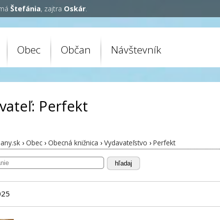
 má
Štefánia
, zajtra
Oskár
.
Obec
Občan
Návštevník
vateľ: Perfekt
any.sk
›
Obec
›
Obecná knižnica
›
Vydavateľstvo
›
Perfekt
hľadaj
025