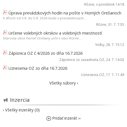
Rôzne
, v pondelok 14:18
Úprava prevádzkových hodín na pošte v Horných Orešanoch
V dňoch od 3.8. do 5.8. 2026 budú z prevádzkových...
Rôzne
, 31. 7. 7:55
Určenie volebných okrskov a volebných miestností
Starosta obce Horné Orešany určil v obci Horné...
Voľby
, 28. 7. 15:12
Zápisnica OZ č.4/2026 zo dňa 16.7.2026
Zápisnice zo zasadnutia OZ
, 24. 7. 14:02
Uznesenia OZ zo dňa 16.7.2026
Uznesenia OZ
, 17. 7. 11:49
Všetky súbory ›
Inzercia
› Všetky inzeráty (0)
Pridať inzerát ››