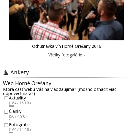
Ochutnávka vín Horné Orešany 2016
Všetky fotogalérie ›
Ankety
Web Horné Orešany
Ktorá časť webu Vás najviac zaujíma? (možno označiť viac
odpovedí naraz)
Aktuality
(184 / 16.1%)
Články
(56 / 4.9%)
Fotografie
(160 / 14.0%)