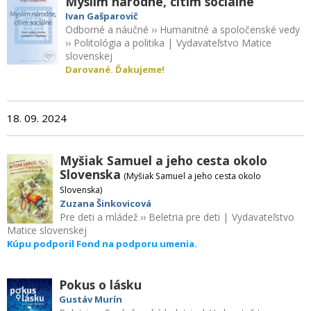
Myslím národne, cítim sociálne
Ivan Gašparovič
Odborné a náučné
››
Humanitné a spoločenské vedy
››
Politológia a politika
|
Vydavateľstvo Matice
slovenskej
Darované. Ďakujeme!
18. 09. 2024
Myšiak Samuel a jeho cesta okolo
Slovenska
(Myšiak Samuel a jeho cesta okolo
Slovenska)
Zuzana Šinkovicová
Pre deti a mládež
››
Beletria pre deti
|
Vydavateľstvo
Matice slovenskej
Kúpu podporil Fond na podporu umenia.
Pokus o lásku
Gustáv Murín