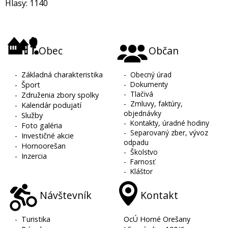
Hlasy: 1140
Obec
Občan
-
Základná charakteristika
-
Obecný úrad
-
Dokumenty
-
Šport
-
Tlačivá
-
Združenia zbory spolky
-
Zmluvy, faktúry,
-
Kalendár podujatí
objednávky
-
Služby
-
Kontakty, úradné hodiny
-
Foto galéria
-
Separovaný zber, vývoz
-
Investičné akcie
odpadu
-
Hornoorešan
-
Školstvo
-
Inzercia
-
Farnosť
-
Kláštor
Návštevník
Kontakt
-
Turistika
OcÚ Horné Orešany