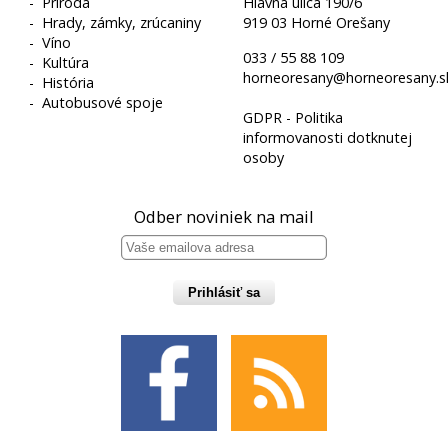
-
Príroda
Hlavná ulica 190/6
-
Hrady, zámky, zrúcaniny
919 03 Horné Orešany
-
Víno
033 / 55 88 109
-
Kultúra
horneoresany@horneoresany.s
-
História
-
Autobusové spoje
GDPR - Politika
informovanosti dotknutej
osoby
Odber noviniek na mail
Prihlásiť sa