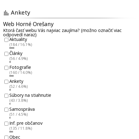
Ankety
Web Horné Orešany
Ktorá časť webu Vás najviac zaujíma? (možno označiť viac
odpovedí naraz)
Aktuality
(184 / 16.1%)
Články
(56 / 4.9%)
Fotografie
(160 / 14.0%)
Ankety
(52 / 4.6%)
Súbory na stiahnutie
(43 / 3.8%)
Samospráva
(51 / 4.5%)
Inf. pre občanov
(135 / 11.8%)
Obec