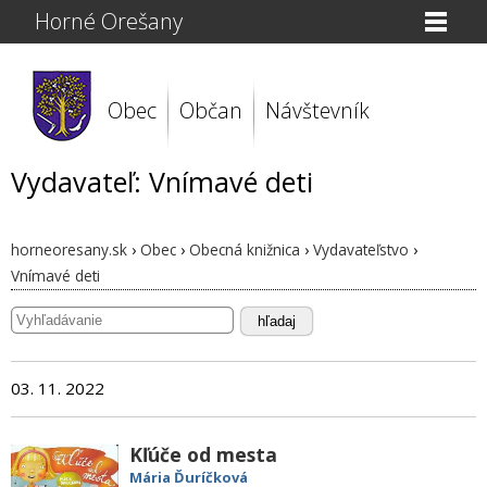
Horné Orešany
Obec
Občan
Návštevník
Vydavateľ: Vnímavé deti
horneoresany.sk
›
Obec
›
Obecná knižnica
›
Vydavateľstvo
›
Vnímavé deti
hľadaj
03. 11. 2022
Kľúče od mesta
Mária Ďuríčková