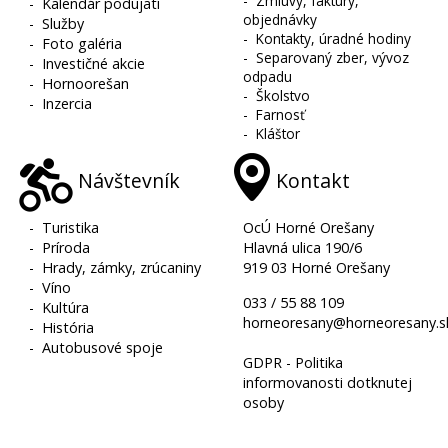
-
Zmluvy, faktúry,
-
Kalendár podujatí
objednávky
-
Služby
-
Kontakty, úradné hodiny
-
Foto galéria
-
Separovaný zber, vývoz
-
Investičné akcie
odpadu
-
Hornoorešan
-
Školstvo
-
Inzercia
-
Farnosť
-
Kláštor
Návštevník
Kontakt
-
Turistika
OcÚ Horné Orešany
-
Príroda
Hlavná ulica 190/6
-
Hrady, zámky, zrúcaniny
919 03 Horné Orešany
-
Víno
033 / 55 88 109
-
Kultúra
horneoresany@horneoresany.s
-
História
-
Autobusové spoje
GDPR - Politika
informovanosti dotknutej
osoby