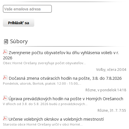
Súbory
Zverejnenie počtu obyvateľov ku dňu vyhlásenia volieb v r.
2026
Obec Horné Orešany zverejňuje počet obyvateľov...
Voľby
, včera 20:04
Dočasná zmena otváracích hodín na pošte, 3.8. do 7.8.2026
Pondelok, utorok, štvrtok, piatok: 12:00 - 15:00,...
Rôzne
, v pondelok 14:18
Úprava prevádzkových hodín na pošte v Horných Orešanoch
V dňoch od 3.8. do 5.8. 2026 budú z prevádzkových...
Rôzne
, 31. 7. 7:55
Určenie volebných okrskov a volebných miestností
Starosta obce Horné Orešany určil v obci Horné...