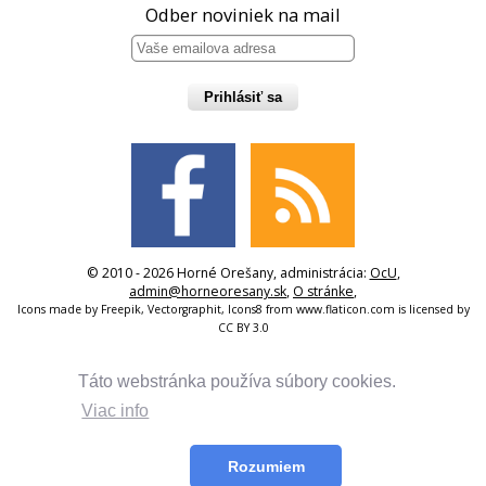
Odber noviniek na mail
Prihlásiť sa
© 2010 - 2026 Horné Orešany, administrácia:
OcU
,
admin@horneoresany.sk
,
O stránke
,
Icons made by
Freepik
,
Vectorgraphit
,
Icons8
from
www.flaticon.com
is licensed by
CC BY 3.0
Táto webstránka používa súbory cookies.
Viac info
Rozumiem