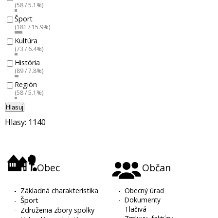
(58 / 5.1%)
Šport
(181 / 15.9%)
Kultúra
(73 / 6.4%)
História
(89 / 7.8%)
Región
(58 / 5.1%)
Hlasuj
Hlasy: 1140
Obec
Občan
-
Základná charakteristika
-
Obecný úrad
-
Dokumenty
-
Šport
-
Tlačivá
-
Združenia zbory spolky