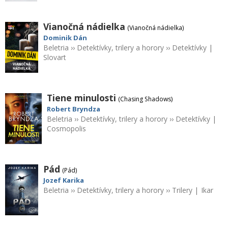
Vianočná nádielka
(Vianočná nádielka)
Dominik Dán
Beletria
››
Detektívky, trilery a horory
››
Detektívky
|
Slovart
Tiene minulosti
(Chasing Shadows)
Robert Bryndza
Beletria
››
Detektívky, trilery a horory
››
Detektívky
|
Cosmopolis
Pád
(Pád)
Jozef Karika
Beletria
››
Detektívky, trilery a horory
››
Trilery
|
Ikar