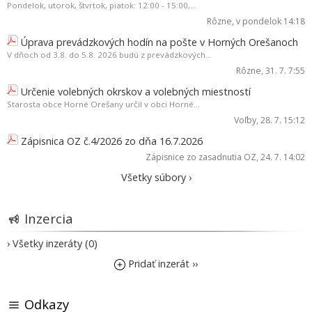
Pondelok, utorok, štvrtok, piatok: 12:00 - 15:00,...
Rôzne
, v pondelok 14:18
Úprava prevádzkových hodín na pošte v Horných Orešanoch
V dňoch od 3.8. do 5.8. 2026 budú z prevádzkových...
Rôzne
, 31. 7. 7:55
Určenie volebných okrskov a volebných miestností
Starosta obce Horné Orešany určil v obci Horné...
Voľby
, 28. 7. 15:12
Zápisnica OZ č.4/2026 zo dňa 16.7.2026
Zápisnice zo zasadnutia OZ
, 24. 7. 14:02
Všetky súbory ›
Inzercia
› Všetky inzeráty (0)
Pridať inzerát ››
Odkazy