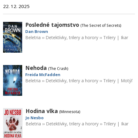
22. 12. 2025
Posledné tajomstvo
(The Secret of Secrets)
Dan Brown
Beletria
››
Detektívky, trilery a horory
››
Trilery
|
Ikar
Nehoda
(The Crash)
Freida McFadden
Beletria
››
Detektívky, trilery a horory
››
Trilery
|
Motýľ
Hodina vlka
(Minnesota)
Jo Nesbo
Beletria
››
Detektívky, trilery a horory
››
Trilery
|
Ikar