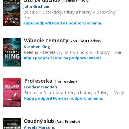
(Camino Ghosts)
John Grisham
Beletria
››
Detektívky, trilery a horory
››
Detektívky
|
Ikar
Kúpu podporil Fond na podporu umenia.
Vábenie temnoty
(You Like It Darker)
Stephen King
Beletria
››
Detektívky, trilery a horory
››
Horory
|
Ikar
Kúpu podporil Fond na podporu umenia.
Profesorka
(The Teacher)
Freida McFadden
Beletria
››
Detektívky, trilery a horory
››
Trilery
|
Motýľ
Kúpu podporil Fond na podporu umenia.
Osudný sľub
(Fatal Promise)
Angela Marsons