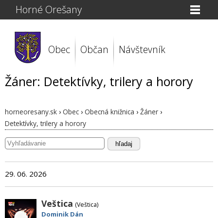
Horné Orešany
Obec
Občan
Návštevník
Žáner: Detektívky, trilery a horory
horneoresany.sk
›
Obec
›
Obecná knižnica
›
Žáner
›
Detektívky, trilery a horory
hľadaj
29. 06. 2026
Veštica
(Veštica)
Dominik Dán