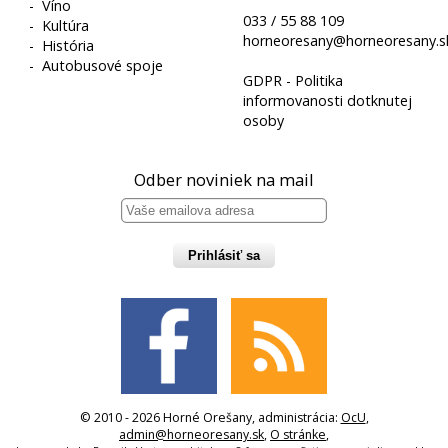
-
Víno
033 / 55 88 109
-
Kultúra
horneoresany@horneoresany.s
-
História
-
Autobusové spoje
GDPR - Politika
informovanosti dotknutej
osoby
Odber noviniek na mail
Prihlásiť sa
© 2010 - 2026 Horné Orešany, administrácia:
OcU
,
admin@horneoresany.sk
,
O stránke
,