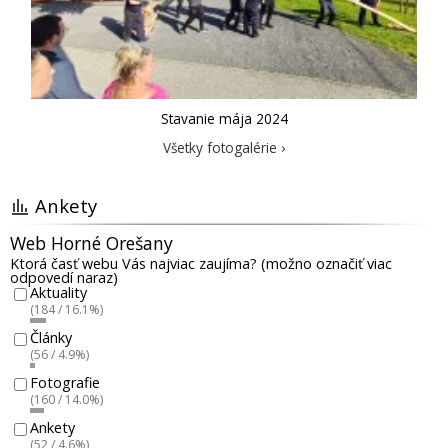
Stavanie mája 2024
Všetky fotogalérie ›
Ankety
Web Horné Orešany
Ktorá časť webu Vás najviac zaujíma? (možno označiť viac
odpovedí naraz)
Aktuality
(184 / 16.1%)
Články
(56 / 4.9%)
Fotografie
(160 / 14.0%)
Ankety
(52 / 4.6%)