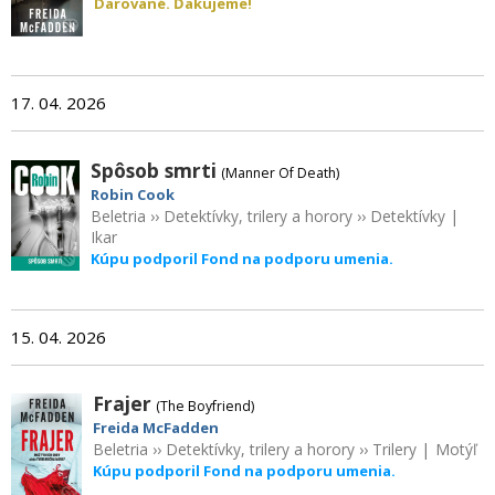
Darované. Ďakujeme!
17. 04. 2026
Spôsob smrti
(Manner Of Death)
Robin Cook
Beletria
››
Detektívky, trilery a horory
››
Detektívky
|
Ikar
Kúpu podporil Fond na podporu umenia.
15. 04. 2026
Frajer
(The Boyfriend)
Freida McFadden
Beletria
››
Detektívky, trilery a horory
››
Trilery
|
Motýľ
Kúpu podporil Fond na podporu umenia.