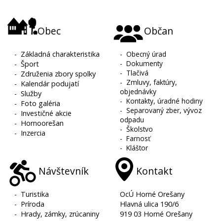
Obec
Občan
-
Základná charakteristika
-
Obecný úrad
-
Dokumenty
-
Šport
-
Tlačivá
-
Združenia zbory spolky
-
Zmluvy, faktúry,
-
Kalendár podujatí
objednávky
-
Služby
-
Kontakty, úradné hodiny
-
Foto galéria
-
Separovaný zber, vývoz
-
Investičné akcie
odpadu
-
Hornoorešan
-
Školstvo
-
Inzercia
-
Farnosť
-
Kláštor
Návštevník
Kontakt
-
Turistika
OcÚ Horné Orešany
-
Príroda
Hlavná ulica 190/6
-
Hrady, zámky, zrúcaniny
919 03 Horné Orešany