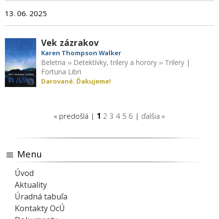
13. 06. 2025
Vek zázrakov
Karen Thompson Walker
Beletria
››
Detektívky, trilery a horory
››
Trilery
|
Fortuna Libri
Darované. Ďakujeme!
« predošlá |
1
2
3
4
5
6
|
ďalšia »
Menu
Úvod
Aktuality
Úradná tabuľa
Kontakty OcÚ