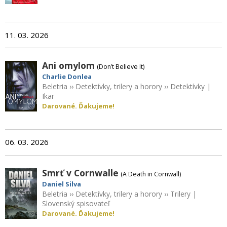
11. 03. 2026
Ani omylom
(Don’t Believe It)
Charlie Donlea
Beletria
››
Detektívky, trilery a horory
››
Detektívky
|
Ikar
Darované. Ďakujeme!
06. 03. 2026
Smrť v Cornwalle
(A Death in Cornwall)
Daniel Silva
Beletria
››
Detektívky, trilery a horory
››
Trilery
|
Slovenský spisovateľ
Darované. Ďakujeme!