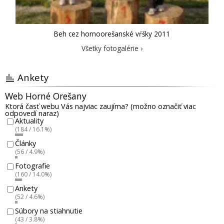
Beh cez hornoorešanské vŕšky 2011
Všetky fotogalérie ›
Ankety
Web Horné Orešany
Ktorá časť webu Vás najviac zaujíma? (možno označiť viac
odpovedí naraz)
Aktuality
(184 / 16.1%)
Články
(56 / 4.9%)
Fotografie
(160 / 14.0%)
Ankety
(52 / 4.6%)
Súbory na stiahnutie
(43 / 3.8%)