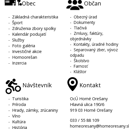
Obec
Občan
-
Základná charakteristika
-
Obecný úrad
-
Dokumenty
-
Šport
-
Tlačivá
-
Združenia zbory spolky
-
Zmluvy, faktúry,
-
Kalendár podujatí
objednávky
-
Služby
-
Kontakty, úradné hodiny
-
Foto galéria
-
Separovaný zber, vývoz
-
Investičné akcie
odpadu
-
Hornoorešan
-
Školstvo
-
Inzercia
-
Farnosť
-
Kláštor
Návštevník
Kontakt
-
Turistika
OcÚ Horné Orešany
-
Príroda
Hlavná ulica 190/6
-
Hrady, zámky, zrúcaniny
919 03 Horné Orešany
-
Víno
033 / 55 88 109
-
Kultúra
horneoresany@horneoresany.s
-
História