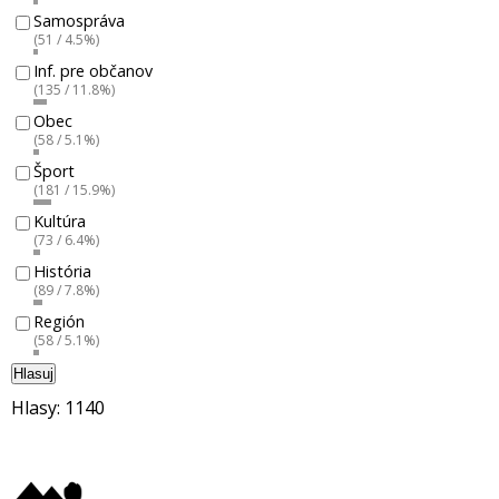
Samospráva
(51 / 4.5%)
Inf. pre občanov
(135 / 11.8%)
Obec
(58 / 5.1%)
Šport
(181 / 15.9%)
Kultúra
(73 / 6.4%)
História
(89 / 7.8%)
Región
(58 / 5.1%)
Hlasuj
Hlasy: 1140