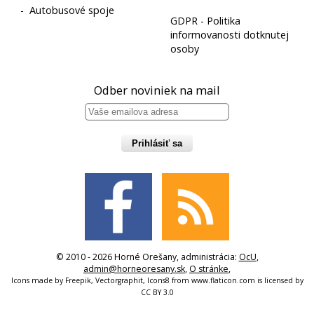
-
Autobusové spoje
GDPR - Politika
informovanosti dotknutej
osoby
Odber noviniek na mail
Prihlásiť sa
© 2010 - 2026 Horné Orešany, administrácia:
OcU
,
admin@horneoresany.sk
,
O stránke
,
Icons made by
Freepik
,
Vectorgraphit
,
Icons8
from
www.flaticon.com
is licensed by
CC BY 3.0