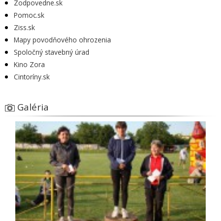
Zodpovedne.sk
Pomoc.sk
Ziss.sk
Mapy povodňového ohrozenia
Spoločný stavebný úrad
Kino Zora
Cintoríny.sk
Galéria