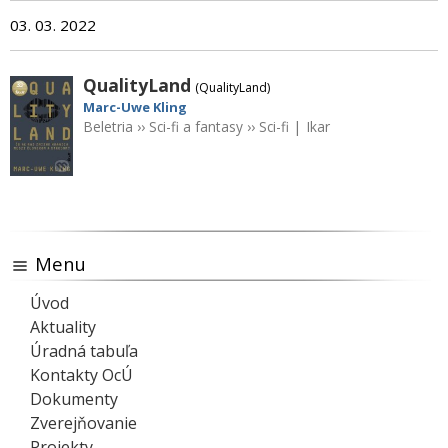
03. 03. 2022
QualityLand
(QualityLand)
Marc-Uwe Kling
Beletria
››
Sci-fi a fantasy
››
Sci-fi
|
Ikar
Menu
Úvod
Aktuality
Úradná tabuľa
Kontakty OcÚ
Dokumenty
Zverejňovanie
Projekty