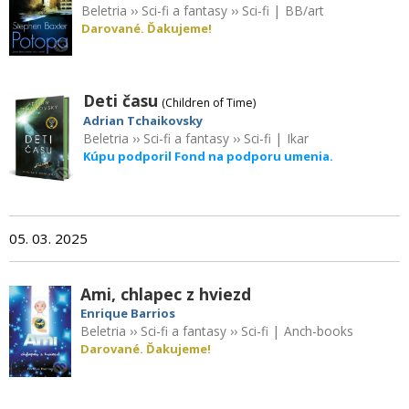
Beletria
››
Sci-fi a fantasy
››
Sci-fi
|
BB/art
Darované. Ďakujeme!
Deti času
(Children of Time)
Adrian Tchaikovsky
Beletria
››
Sci-fi a fantasy
››
Sci-fi
|
Ikar
Kúpu podporil Fond na podporu umenia.
05. 03. 2025
Ami, chlapec z hviezd
Enrique Barrios
Beletria
››
Sci-fi a fantasy
››
Sci-fi
|
Anch-books
Darované. Ďakujeme!