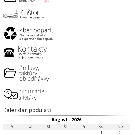
Kalendár podujatí
August - 2026
Po
Ut
St
Št
Pi
So
Ne
1
2