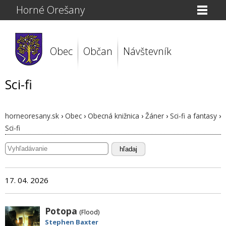
Horné Orešany
Obec
Občan
Návštevník
Sci-fi
horneoresany.sk
›
Obec
›
Obecná knižnica
›
Žáner
›
Sci-fi a fantasy
›
Sci-fi
hľadaj
17. 04. 2026
Potopa
(Flood)
Stephen Baxter