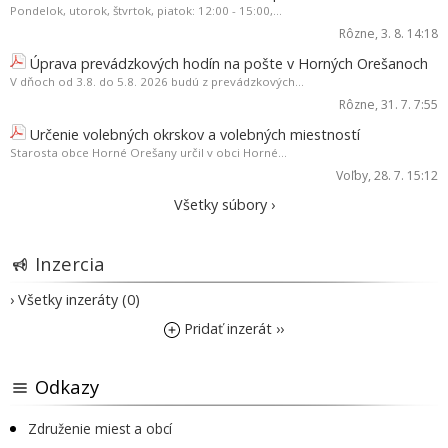
Pondelok, utorok, štvrtok, piatok: 12:00 - 15:00,...
Rôzne
, 3. 8. 14:18
Úprava prevádzkových hodín na pošte v Horných Orešanoch
V dňoch od 3.8. do 5.8. 2026 budú z prevádzkových...
Rôzne
, 31. 7. 7:55
Určenie volebných okrskov a volebných miestností
Starosta obce Horné Orešany určil v obci Horné...
Voľby
, 28. 7. 15:12
Všetky súbory ›
Inzercia
› Všetky inzeráty (0)
Pridať inzerát ››
Odkazy
Združenie miest a obcí