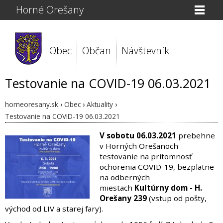
Horné Orešany
Obec
Občan
Návštevník
Testovanie na COVID-19 06.03.2021
horneoresany.sk
›
Obec
›
Aktuality
›
Testovanie na COVID-19 06.03.2021
V sobotu 06.03.2021
prebehne
v Horných Orešanoch
testovanie na prítomnosť
ochorenia COVID-19, bezplatne
na odberných
miestach
Kultúrny dom - H.
Orešany 239
(vstup od pošty,
východ od LIV a starej fary).