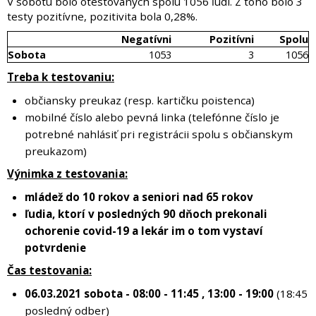
V sobotu bolo otestovaných spolu 1056 ľudí. Z toho bolo 3
testy pozitívne, pozitivita bola 0,28%.
Negatívni
Pozitívni
Spolu
Sobota
1053
3
1056
Treba k testovaniu:
občiansky preukaz (resp. kartičku poistenca)
mobilné číslo alebo pevná linka (telefónne číslo je
potrebné nahlásiť pri registrácii spolu s občianskym
preukazom)
Výnimka z testovania:
mládež do 10 rokov a seniori nad 65 rokov
ľudia, ktorí v posledných 90 dňoch prekonali
ochorenie covid-19 a lekár im o tom vystaví
potvrdenie
Čas testovania:
06.03.2021 sobota - 08:00 - 11:45 , 13:00 - 19:00
(18:45
posledný odber)