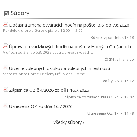
Súbory
Dočasná zmena otváracích hodín na pošte, 3.8. do 7.8.2026
Pondelok, utorok, štvrtok, piatok: 12:00 - 15:00,...
Rôzne
, v pondelok 14:18
Úprava prevádzkových hodín na pošte v Horných Orešanoch
V dňoch od 3.8. do 5.8. 2026 budú z prevádzkových...
Rôzne
, 31. 7. 7:55
Určenie volebných okrskov a volebných miestností
Starosta obce Horné Orešany určil v obci Horné...
Voľby
, 28. 7. 15:12
Zápisnica OZ č.4/2026 zo dňa 16.7.2026
Zápisnice zo zasadnutia OZ
, 24. 7. 14:02
Uznesenia OZ zo dňa 16.7.2026
Uznesenia OZ
, 17. 7. 11:49
Všetky súbory ›