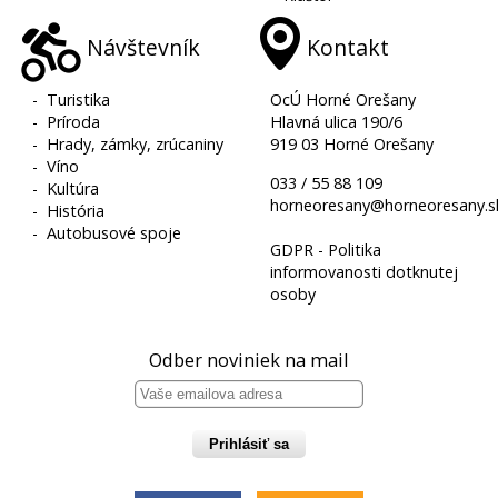
Návštevník
Kontakt
-
Turistika
OcÚ Horné Orešany
-
Príroda
Hlavná ulica 190/6
-
Hrady, zámky, zrúcaniny
919 03 Horné Orešany
-
Víno
033 / 55 88 109
-
Kultúra
horneoresany@horneoresany.s
-
História
-
Autobusové spoje
GDPR - Politika
informovanosti dotknutej
osoby
Odber noviniek na mail
Prihlásiť sa