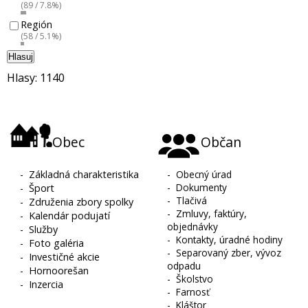
(89 / 7.8%)
Región
(58 / 5.1%)
Hlasuj
Hlasy: 1140
Obec
Občan
-
Základná charakteristika
-
Obecný úrad
-
Dokumenty
-
Šport
-
Tlačivá
-
Združenia zbory spolky
-
Zmluvy, faktúry,
-
Kalendár podujatí
objednávky
-
Služby
-
Kontakty, úradné hodiny
-
Foto galéria
-
Separovaný zber, vývoz
-
Investičné akcie
odpadu
-
Hornoorešan
-
Školstvo
-
Inzercia
-
Farnosť
-
Kláštor