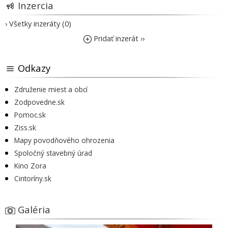
Inzercia
› Všetky inzeráty (0)
Pridať inzerát ››
Odkazy
Združenie miest a obcí
Zodpovedne.sk
Pomoc.sk
Ziss.sk
Mapy povodňového ohrozenia
Spoločný stavebný úrad
Kino Zora
Cintoríny.sk
Galéria