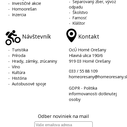
-
Separovaný zber, vývoz
-
Investičné akcie
odpadu
-
Hornoorešan
-
Školstvo
-
Inzercia
-
Farnosť
-
Kláštor
Návštevník
Kontakt
-
Turistika
OcÚ Horné Orešany
-
Príroda
Hlavná ulica 190/6
-
Hrady, zámky, zrúcaniny
919 03 Horné Orešany
-
Víno
033 / 55 88 109
-
Kultúra
horneoresany@horneoresany.s
-
História
-
Autobusové spoje
GDPR - Politika
informovanosti dotknutej
osoby
Odber noviniek na mail