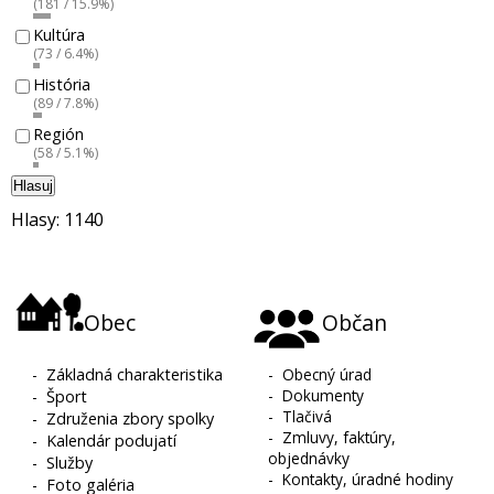
(181 / 15.9%)
Kultúra
(73 / 6.4%)
História
(89 / 7.8%)
Región
(58 / 5.1%)
Hlasuj
Hlasy: 1140
Obec
Občan
-
Základná charakteristika
-
Obecný úrad
-
Dokumenty
-
Šport
-
Tlačivá
-
Združenia zbory spolky
-
Zmluvy, faktúry,
-
Kalendár podujatí
objednávky
-
Služby
-
Kontakty, úradné hodiny
-
Foto galéria