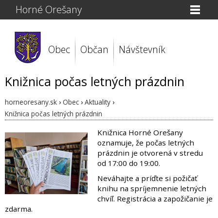
Horné Orešany
Obec
Občan
Návštevník
Knižnica počas letných prázdnin
horneoresany.sk
›
Obec
›
Aktuality
›
Knižnica počas letných prázdnin
Knižnica Horné Orešany
oznamuje, že počas letných
prázdnin je otvorená v stredu
od 17:00 do 19:00.
Neváhajte a príďte si požičať
knihu na spríjemnenie letných
chvíľ. Registrácia a zapožičanie je
zdarma.