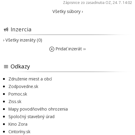
Zápisnice zo zasadnutia OZ
, 24. 7. 14:02
Všetky súbory ›
Inzercia
› Všetky inzeráty (0)
Pridať inzerát ››
Odkazy
Združenie miest a obcí
Zodpovedne.sk
Pomoc.sk
Ziss.sk
Mapy povodňového ohrozenia
Spoločný stavebný úrad
Kino Zora
Cintoríny.sk