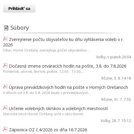
Súbory
Zverejnenie počtu obyvateľov ku dňu vyhlásenia volieb v r.
2026
Obec Horné Orešany zverejňuje počet obyvateľov...
Voľby
, v piatok 20:04
Dočasná zmena otváracích hodín na pošte, 3.8. do 7.8.2026
Pondelok, utorok, štvrtok, piatok: 12:00 - 15:00,...
Rôzne
, 3. 8. 14:18
Úprava prevádzkových hodín na pošte v Horných Orešanoch
V dňoch od 3.8. do 5.8. 2026 budú z prevádzkových...
Rôzne
, 31. 7. 7:55
Určenie volebných okrskov a volebných miestností
Starosta obce Horné Orešany určil v obci Horné...
Voľby
, 28. 7. 15:12
Zápisnica OZ č.4/2026 zo dňa 16.7.2026