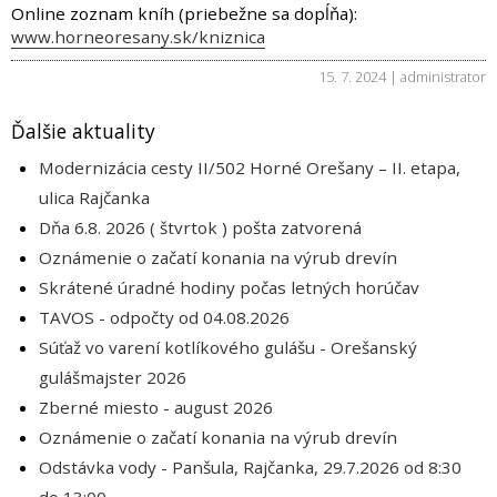
Online zoznam kníh (priebežne sa dopĺňa):
www.horneoresany.sk/kniznica
15. 7. 2024 | administrator
Ďalšie aktuality
Modernizácia cesty II/502 Horné Orešany – II. etapa,
ulica Rajčanka
Dňa 6.8. 2026 ( štvrtok ) pošta zatvorená
Oznámenie o začatí konania na výrub drevín
Skrátené úradné hodiny počas letných horúčav
TAVOS - odpočty od 04.08.2026
Súťaž vo varení kotlíkového gulášu - Orešanský
gulášmajster 2026
Zberné miesto - august 2026
Oznámenie o začatí konania na výrub drevín
Odstávka vody - Panšula, Rajčanka, 29.7.2026 od 8:30