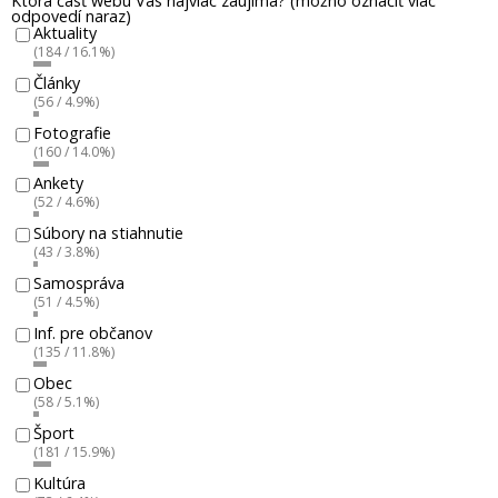
Ktorá časť webu Vás najviac zaujíma? (možno označiť viac
odpovedí naraz)
Aktuality
(184 / 16.1%)
Články
(56 / 4.9%)
Fotografie
(160 / 14.0%)
Ankety
(52 / 4.6%)
Súbory na stiahnutie
(43 / 3.8%)
Samospráva
(51 / 4.5%)
Inf. pre občanov
(135 / 11.8%)
Obec
(58 / 5.1%)
Šport
(181 / 15.9%)
Kultúra