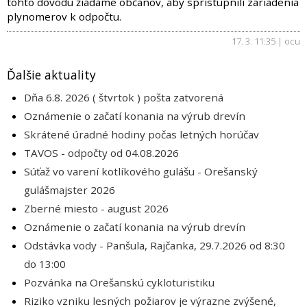
tohto dôvodu žiadame občanov, aby sprístupnili zariadenia
plynomerov k odpočtu.
17. 3. 11:35 | ocu
Ďalšie aktuality
Dňa 6.8. 2026 ( štvrtok ) pošta zatvorená
Oznámenie o začatí konania na výrub drevín
Skrátené úradné hodiny počas letných horúčav
TAVOS - odpočty od 04.08.2026
Súťaž vo varení kotlíkového gulášu - Orešanský
gulášmajster 2026
Zberné miesto - august 2026
Oznámenie o začatí konania na výrub drevín
Odstávka vody - Panšula, Rajčanka, 29.7.2026 od 8:30
do 13:00
Pozvánka na Orešanskú cykloturistiku
Riziko vzniku lesných požiarov je výrazne zvýšené,