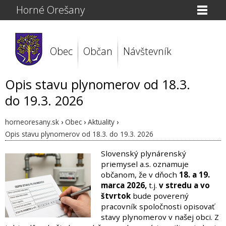
Horné Orešany
Obec
Občan
Návštevník
Opis stavu plynomerov od 18.3.
do 19.3. 2026
horneoresany.sk
›
Obec
›
Aktuality
›
Opis stavu plynomerov od 18.3. do 19.3. 2026
Slovenský plynárenský
priemysel a.s. oznamuje
občanom, že v dňoch
18. a 19.
marca 2026,
t.j.
v stredu a vo
štvrtok
bude poverený
pracovník spoločnosti opisovať
stavy plynomerov v našej obci. Z