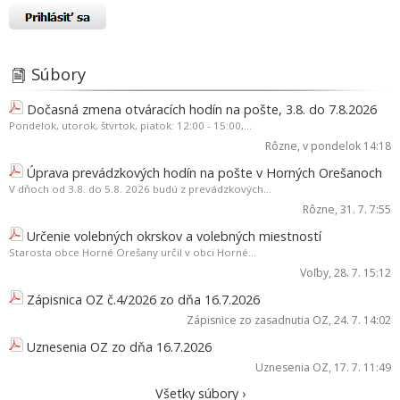
Súbory
Dočasná zmena otváracích hodín na pošte, 3.8. do 7.8.2026
Pondelok, utorok, štvrtok, piatok: 12:00 - 15:00,...
Rôzne
, v pondelok 14:18
Úprava prevádzkových hodín na pošte v Horných Orešanoch
V dňoch od 3.8. do 5.8. 2026 budú z prevádzkových...
Rôzne
, 31. 7. 7:55
Určenie volebných okrskov a volebných miestností
Starosta obce Horné Orešany určil v obci Horné...
Voľby
, 28. 7. 15:12
Zápisnica OZ č.4/2026 zo dňa 16.7.2026
Zápisnice zo zasadnutia OZ
, 24. 7. 14:02
Uznesenia OZ zo dňa 16.7.2026
Uznesenia OZ
, 17. 7. 11:49
Všetky súbory ›