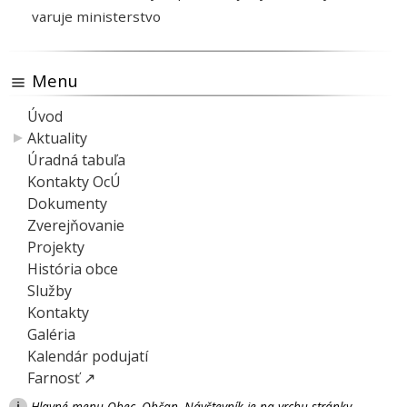
varuje ministerstvo
Menu
Úvod
Aktuality
Úradná tabuľa
Kontakty OcÚ
Dokumenty
Zverejňovanie
Projekty
História obce
Služby
Kontakty
Galéria
Kalendár podujatí
Farnosť ↗
i
Hlavné menu Obec, Občan, Návštevník je na vrchu stránky.