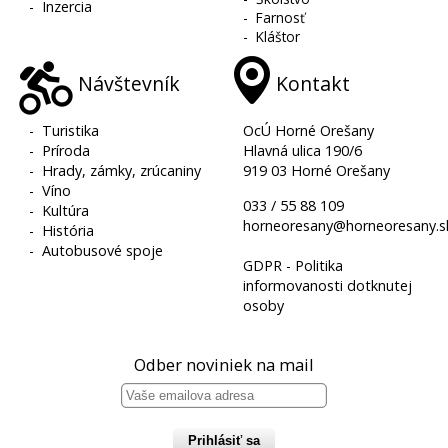
-
Inzercia
-
Farnosť
-
Kláštor
Návštevník
Kontakt
-
Turistika
OcÚ Horné Orešany
-
Príroda
Hlavná ulica 190/6
-
Hrady, zámky, zrúcaniny
919 03 Horné Orešany
-
Víno
033 / 55 88 109
-
Kultúra
horneoresany@horneoresany.s
-
História
-
Autobusové spoje
GDPR - Politika
informovanosti dotknutej
osoby
Odber noviniek na mail
Prihlásiť sa