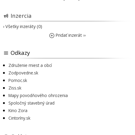
Inzercia
› Všetky inzeráty (0)
Pridať inzerát ››
Odkazy
Združenie miest a obcí
Zodpovedne.sk
Pomoc.sk
Ziss.sk
Mapy povodňového ohrozenia
Spoločný stavebný úrad
Kino Zora
Cintoríny.sk