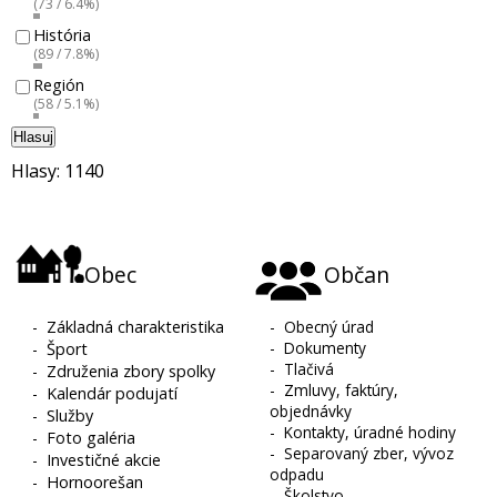
(73 / 6.4%)
História
(89 / 7.8%)
Región
(58 / 5.1%)
Hlasuj
Hlasy: 1140
Obec
Občan
-
Základná charakteristika
-
Obecný úrad
-
Dokumenty
-
Šport
-
Tlačivá
-
Združenia zbory spolky
-
Zmluvy, faktúry,
-
Kalendár podujatí
objednávky
-
Služby
-
Kontakty, úradné hodiny
-
Foto galéria
-
Separovaný zber, vývoz
-
Investičné akcie
odpadu
-
Hornoorešan
-
Školstvo