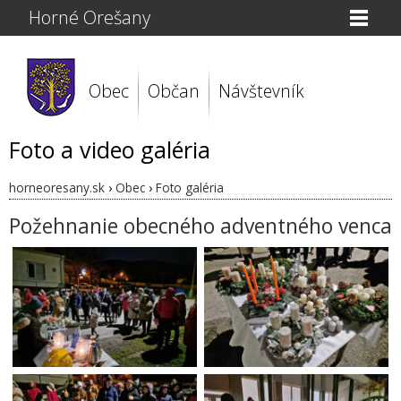
Horné Orešany
Obec
Občan
Návštevník
Foto a video galéria
horneoresany.sk
›
Obec
›
Foto galéria
Požehnanie obecného adventného venca