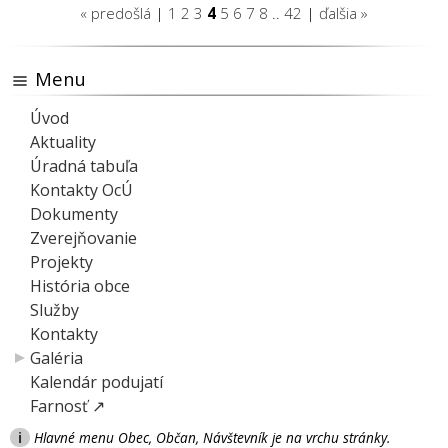
« predošlá
|
1
2
3
4
5
6
7
8
..
42
|
ďalšia »
Menu
Úvod
Aktuality
Úradná tabuľa
Kontakty OcÚ
Dokumenty
Zverejňovanie
Projekty
História obce
Služby
Kontakty
Galéria
Kalendár podujatí
Farnosť ↗
i
Hlavné menu Obec, Občan, Návštevník je na vrchu stránky.