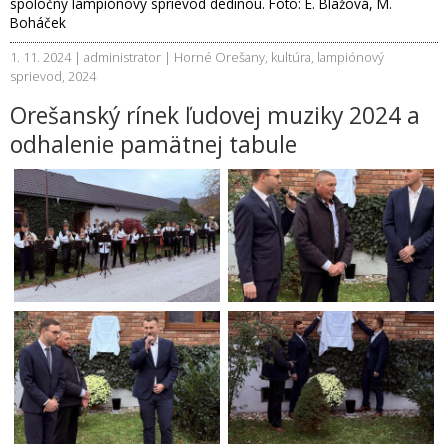
spoločný lampiónový sprievod dedinou. Foto: E. Blažová, M.
Boháček
1. 11. 2024 | administrator |
Horné Orešany
,
kultúra
,
lampiónový
sprievod
,
2024
Orešanský rínek ľudovej muziky 2024 a
odhalenie pamätnej tabule