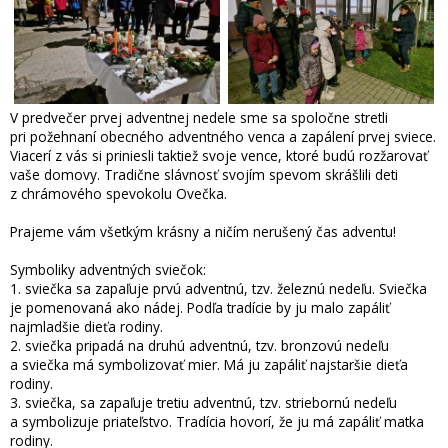
V predvečer prvej adventnej nedele sme sa spoločne stretli
pri požehnaní obecného adventného venca a zapálení prvej sviece.
Viacerí z vás si priniesli taktiež svoje vence, ktoré budú rozžarovať
vaše domovy. Tradične slávnosť svojím spevom skrášlili deti
z chrámového spevokolu Ovečka.
Prajeme vám všetkým krásny a ničím nerušený čas adventu!
Symboliky adventných sviečok:
1. sviečka sa zapaľuje prvú adventnú, tzv. železnú nedeľu. Sviečka
je pomenovaná ako nádej. Podľa tradície by ju malo zapáliť
najmladšie dieťa rodiny.
2. sviečka pripadá na druhú adventnú, tzv. bronzovú nedeľu
a sviečka má symbolizovať mier. Má ju zapáliť najstaršie dieťa
rodiny.
3. sviečka, sa zapaľuje tretiu adventnú, tzv. striebornú nedeľu
a symbolizuje priateľstvo. Tradícia hovorí, že ju má zapáliť matka
rodiny.