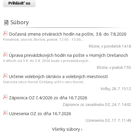
Súbory
Dočasná zmena otváracích hodín na pošte, 3.8. do 7.8.2026
Pondelok, utorok, štvrtok, piatok: 12:00 - 15:00,...
Rôzne
, v pondelok 14:18
Úprava prevádzkových hodín na pošte v Horných Orešanoch
V dňoch od 3.8. do 5.8. 2026 budú z prevádzkových...
Rôzne
, v piatok 7:55
Určenie volebných okrskov a volebných miestností
Starosta obce Horné Orešany určil v obci Horné...
Voľby
, 28. 7. 15:12
Zápisnica OZ č.4/2026 zo dňa 16.7.2026
Zápisnice zo zasadnutia OZ
, 24. 7. 14:02
Uznesenia OZ zo dňa 16.7.2026
Uznesenia OZ
, 17. 7. 11:49
Všetky súbory ›