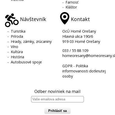
-
Farnosť
-
Kláštor
Návštevník
Kontakt
-
Turistika
OcÚ Horné Orešany
-
Príroda
Hlavná ulica 190/6
-
Hrady, zámky, zrúcaniny
919 03 Horné Orešany
-
Víno
033 / 55 88 109
-
Kultúra
horneoresany@horneoresany.s
-
História
-
Autobusové spoje
GDPR - Politika
informovanosti dotknutej
osoby
Odber noviniek na mail
Prihlásiť sa