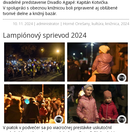
divadelné predstavenie Divadlo Agapé: Kapitán Kotvička.
V spolupráci s obecnou knižnicou boli pripravené aj obľúbené
tvorivé dielne a knižný bazár.
10. 11. 2024 | administrator |
Horné Orešany
,
kultúra
,
knižnica
,
2024
Lampiónový sprievod 2024
V piatok v podvečer sa po viacročnej prestávke uskutočnil