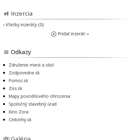
Inzercia
› Všetky inzeráty (0)
Pridať inzerát ››
Odkazy
Združenie miest a obcí
Zodpovedne.sk
Pomoc.sk
Ziss.sk
Mapy povodňového ohrozenia
Spoločný stavebný úrad
Kino Zora
Cintoríny.sk
Galéria