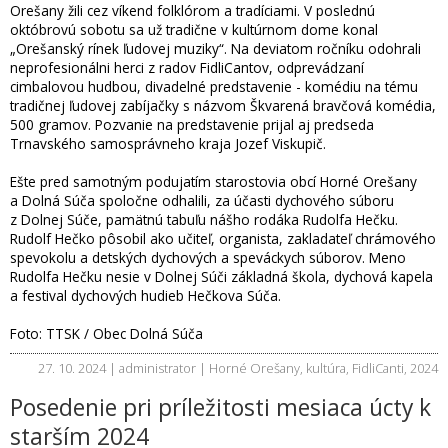
Orešany žili cez víkend folklórom a tradíciami. V poslednú
októbrovú sobotu sa už tradične v kultúrnom dome konal
„Orešanský rínek ľudovej muziky“. Na deviatom ročníku odohrali
neprofesionálni herci z radov FidliCantov, odprevádzaní
cimbalovou hudbou, divadelné predstavenie - komédiu na tému
tradičnej ľudovej zabíjačky s názvom Škvarená bravčová komédia,
500 gramov. Pozvanie na predstavenie prijal aj predseda
Trnavského samosprávneho kraja Jozef Viskupič.
Ešte pred samotným podujatím starostovia obcí Horné Orešany
a Dolná Súča spoločne odhalili, za účasti dychového súboru
z Dolnej Súče, pamätnú tabuľu nášho rodáka Rudolfa Hečku.
Rudolf Hečko pôsobil ako učiteľ, organista, zakladateľ chrámového
spevokolu a detských dychových a speváckych súborov. Meno
Rudolfa Hečku nesie v Dolnej Súči základná škola, dychová kapela
a festival dychových hudieb Hečkova Súča.
Foto: TTSK / Obec Dolná Súča
27. 10. 2024 | administrator |
Horné Orešany
,
kultúra
,
FidliCanti
,
2024
Posedenie pri príležitosti mesiaca úcty k
starším 2024