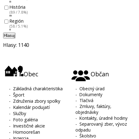
História
(89 / 7.8%)
Región
(58 / 5.1%)
Hlasuj
Hlasy: 1140
Obec
Občan
-
Základná charakteristika
-
Obecný úrad
-
Dokumenty
-
Šport
-
Tlačivá
-
Združenia zbory spolky
-
Zmluvy, faktúry,
-
Kalendár podujatí
objednávky
-
Služby
-
Kontakty, úradné hodiny
-
Foto galéria
-
Separovaný zber, vývoz
-
Investičné akcie
odpadu
-
Hornoorešan
-
Školstvo
-
Inzercia