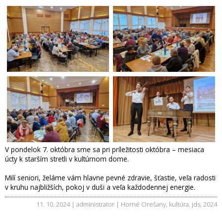
V pondelok 7. októbra sme sa pri príležitosti októbra – mesiaca
úcty k starším stretli v kultúrnom dome.
Milí seniori, želáme vám hlavne pevné zdravie, šťastie, veľa radosti
v kruhu najbližších, pokoj v duši a veľa každodennej energie.
11. 10. 2024 | administrator |
Horné Orešany
,
kultúra
,
jds
,
2024