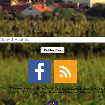
-
Separovaný zber, vývoz
-
História
odpadu
-
Autobusové spoje
-
Školstvo
-
Farnosť
-
Kláštor
Odber noviniek na mail
Prihlásiť sa
10 - 2026 Horné Orešany, administrácia:
OcU
,
admin@horneoresany.sk
,
O str
cons made by
Freepik
,
Vectorgraphit
,
Icons8
from
www.flaticon.com
is licensed by
CC BY 3