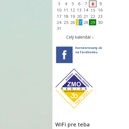
3
4
5
6
7
9
8
10
11
12
13
14
16
15
17
18
19
20
21
22
23
24
25
26
27
28
29
30
31
Celý kalendár ›
horneoresany.sk
na facebooku
WiFi pre teba