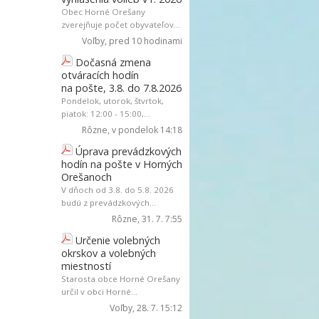
Obec Horné Orešany
zverejňuje počet obyvateľov...
Voľby
, pred 10 hodinami
Dočasná zmena
otváracích hodín
na pošte, 3.8. do 7.8.2026
Pondelok, utorok, štvrtok,
piatok: 12:00 - 15:00,...
Rôzne
, v pondelok 14:18
Úprava prevádzkových
hodín na pošte v Horných
Orešanoch
V dňoch od 3.8. do 5.8. 2026
budú z prevádzkových...
Rôzne
, 31. 7. 7:55
Určenie volebných
okrskov a volebných
miestností
Starosta obce Horné Orešany
určil v obci Horné...
Voľby
, 28. 7. 15:12