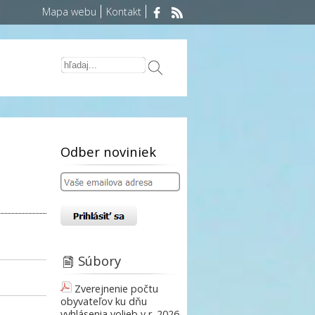
Mapa webu
Kontakt
Odber noviniek
Súbory
Zverejnenie počtu
obyvateľov ku dňu
vyhlásenia volieb v r. 2026