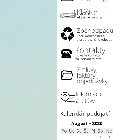
Kalendár podujatí
August - 2026
Po
Ut
St
Št
Pi
So
Ne
1
2