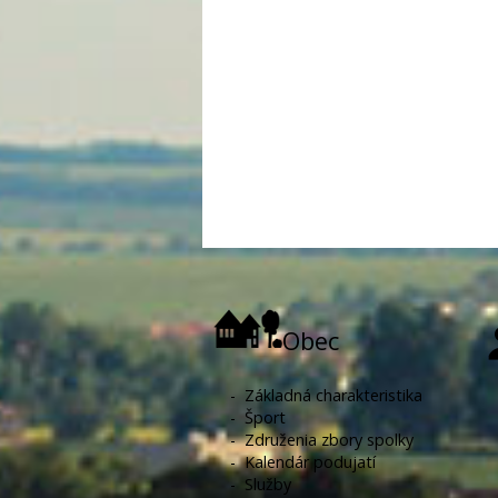
Obec
-
Základná charakteristika
-
Šport
-
Združenia zbory spolky
-
Kalendár podujatí
-
Služby