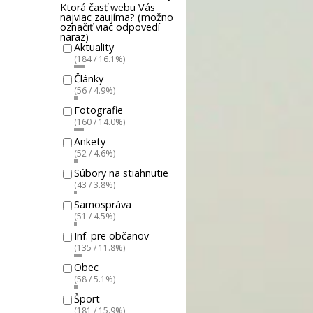
Ktorá časť webu Vás
najviac zaujíma? (možno
označiť viac odpovedí
naraz)
Aktuality
(184 / 16.1%)
Články
(56 / 4.9%)
Fotografie
(160 / 14.0%)
Ankety
(52 / 4.6%)
Súbory na stiahnutie
(43 / 3.8%)
Samospráva
(51 / 4.5%)
Inf. pre občanov
(135 / 11.8%)
Obec
(58 / 5.1%)
Šport
(181 / 15.9%)