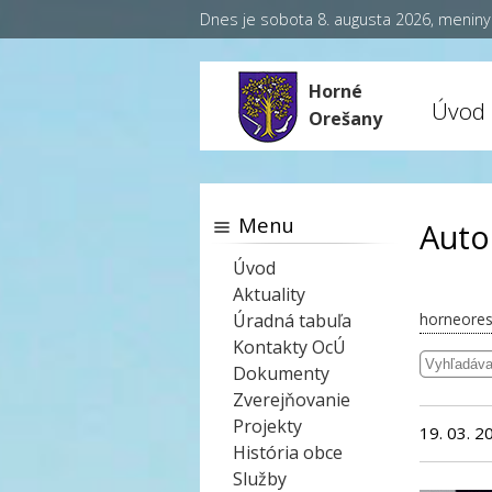
Dnes je sobota 8. augusta 2026, menin
Horné
Úvod
Orešany
Menu
Auto
Úvod
Aktuality
Úradná tabuľa
horneores
Kontakty OcÚ
Dokumenty
Zverejňovanie
Projekty
19. 03. 2
História obce
Služby