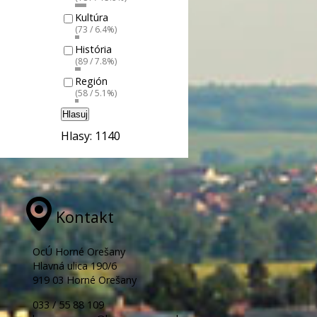
Kultúra
(73 / 6.4%)
História
(89 / 7.8%)
Región
(58 / 5.1%)
Hlasuj
Hlasy: 1140
Kontakt
OcÚ Horné Orešany
Hlavná ulica 190/6
919 03 Horné Orešany
033 / 55 88 109