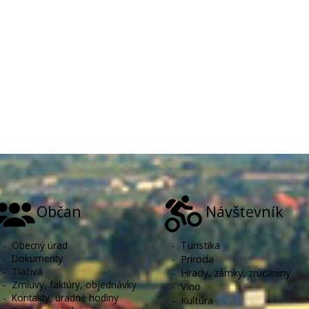
Občan
Návštevník
-
Obecný úrad
-
Turistika
-
Dokumenty
-
Príroda
-
Tlačivá
-
Hrady, zámky, zrúcaniny
-
Zmluvy, faktúry, objednávky
-
Víno
-
Kontakty, úradné hodiny
-
Kultúra