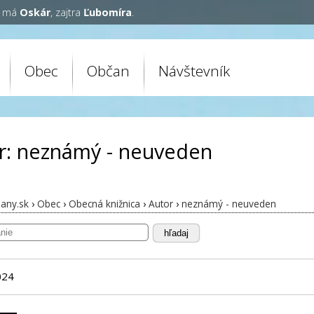
y má
Oskár
, zajtra
Ľubomíra
.
Obec
Občan
Návštevník
r: neznámý - neuveden
any.sk
›
Obec
›
Obecná knižnica
›
Autor
›
neznámý - neuveden
hľadaj
024