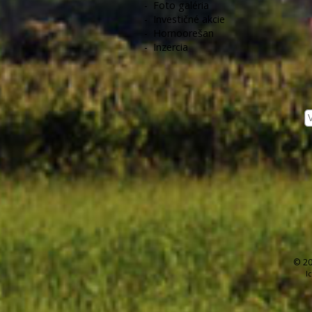
-
Foto galéria
-
Investičné akcie
-
Hornoorešan
-
Inzercia
© 20
I